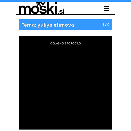
Tema: yuliya efimova
1 / 0