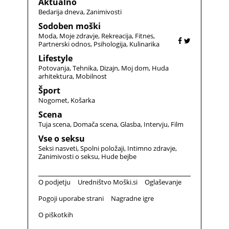
Aktualno
Bedarija dneva
Zanimivosti
Sodoben moški
Moda
Moje zdravje
Rekreacija
Fitnes
Partnerski odnos
Psihologija
Kulinarika
Lifestyle
Potovanja
Tehnika
Dizajn
Moj dom
Huda
arhitektura
Mobilnost
Šport
Nogomet
Košarka
Scena
Tuja scena
Domača scena
Glasba
Intervju
Film
Vse o seksu
Seksi nasveti
Spolni položaji
Intimno zdravje
Zanimivosti o seksu
Hude bejbe
O podjetju
Uredništvo Moški.si
Oglaševanje
Pogoji uporabe strani
Nagradne igre
O piškotkih