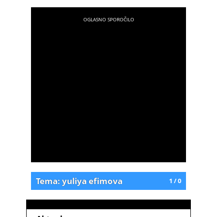
Tema: yuliya efimova
1 / 0