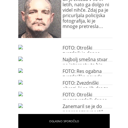
letih, nato ga dolgo ni
videl nihče. Zdaj pa je
pricurljala policijska
fotografija, ki je
mnoge pretresla…
FOTO: Otroški
zvezdnik je danes
neprepoznaven!
Najbolj smešna stvar
na internetu ta hip
FOTO: Res ogabna
zvezdniška navada
FOTO: Zvezdniški
obrazi, ki so jih droge
vidno spremenile
FOTO: Otroški
megazvezdnik danes
neprepoznaven
Zanemaril se je do
neprepoznavnosti!