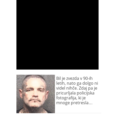
Bil je zvezda v 90-ih
letih, nato ga dolgo ni
videl nihče. Zdaj pa je
pricurljala policijska
fotografija, ki je
mnoge pretresla…