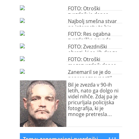
FOTO: Otroški
zvezdnik je danes
neprepoznaven!
Najbolj smešna stvar
na internetu ta hip
FOTO: Res ogabna
zvezdniška navada
FOTO: Zvezdniški
obrazi, ki so jih droge
vidno spremenile
FOTO: Otroški
megazvezdnik danes
neprepoznaven
Zanemaril se je do
neprepoznavnosti!
Bil je zvezda v 90-ih
letih, nato ga dolgo ni
videl nihče. Zdaj pa je
pricurljala policijska
fotografija, ki je
mnoge pretresla…
Tema: zanemarjeni zvezdniki
1 / 1