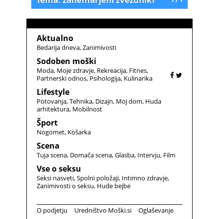
Aktualno
Bedarija dneva
Zanimivosti
Sodoben moški
Moda
Moje zdravje
Rekreacija
Fitnes
Partnerski odnos
Psihologija
Kulinarika
Lifestyle
Potovanja
Tehnika
Dizajn
Moj dom
Huda
arhitektura
Mobilnost
Šport
Nogomet
Košarka
Scena
Tuja scena
Domača scena
Glasba
Intervju
Film
Vse o seksu
Seksi nasveti
Spolni položaji
Intimno zdravje
Zanimivosti o seksu
Hude bejbe
O podjetju
Uredništvo Moški.si
Oglaševanje