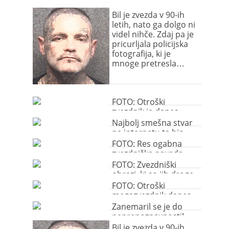
Bil je zvezda v 90-ih
letih, nato ga dolgo ni
videl nihče. Zdaj pa je
pricurljala policijska
fotografija, ki je
mnoge pretresla…
FOTO: Otroški
zvezdnik je danes
neprepoznaven!
Najbolj smešna stvar
na internetu ta hip
FOTO: Res ogabna
zvezdniška navada
FOTO: Zvezdniški
obrazi, ki so jih droge
vidno spremenile
FOTO: Otroški
megazvezdnik danes
neprepoznaven
Zanemaril se je do
neprepoznavnosti!
Bil je zvezda v 90-ih