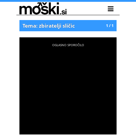
Tema: zbiratelji sličic
1 / 1