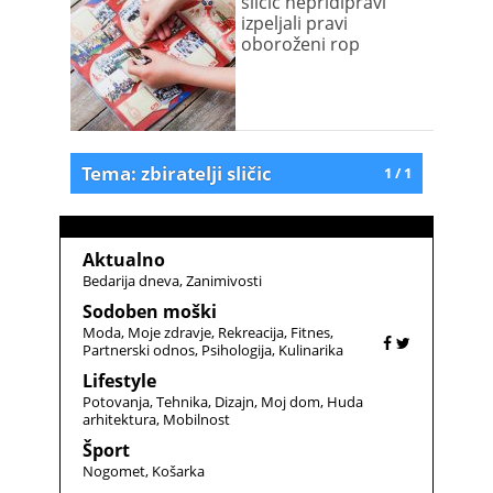
sličic nepridipravi
izpeljali pravi
oboroženi rop
Tema: zbiratelji sličic
1 / 1
Aktualno
Bedarija dneva
Zanimivosti
Sodoben moški
Moda
Moje zdravje
Rekreacija
Fitnes
Partnerski odnos
Psihologija
Kulinarika
Lifestyle
Potovanja
Tehnika
Dizajn
Moj dom
Huda
arhitektura
Mobilnost
Šport
Nogomet
Košarka