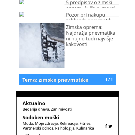
lahko usodna
5 predpisov o zimski
opremi, ki jih bi moral
poznati vsak voznik
Pozor pri nakupu
rabljenih pnevmatik
preko spleta! (video)
Zimska oprema:
Najdražja pnevmatika
ni nujno tudi najvišje
kakovosti
Tema: zimske pnevmatike
1 / 1
Aktualno
Bedarija dneva
Zanimivosti
Sodoben moški
Moda
Moje zdravje
Rekreacija
Fitnes
Partnerski odnos
Psihologija
Kulinarika