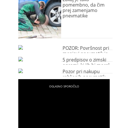
pomembno, da čim
prej zamenjamo
pnevmatike
POZOR: Površnost pri
menjavi pnevmatik je
lahko usodna
5 predpisov o zimski
opremi, ki jih bi moral
poznati vsak voznik
Pozor pri nakupu
rabljenih pnevmatik
preko spleta! (video)