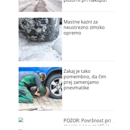
pozorni pri nakupu?
Mastne kazni za
neustrezno zimsko
opremo
Zakaj je tako
pomembno, da čim
prej zamenjamo
pnevmatike
POZOR: Površnost pri
menjavi pnevmatik je