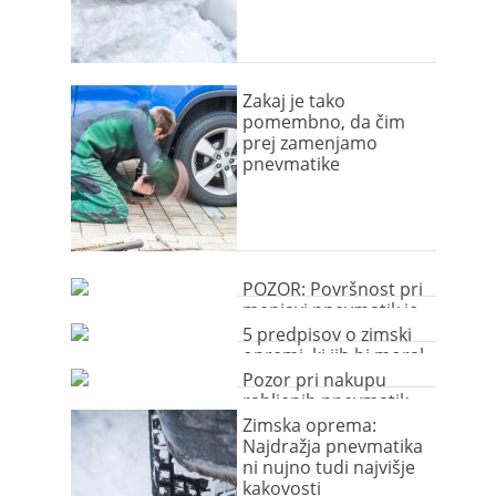
Zakaj je tako
pomembno, da čim
prej zamenjamo
pnevmatike
POZOR: Površnost pri
menjavi pnevmatik je
lahko usodna
5 predpisov o zimski
opremi, ki jih bi moral
poznati vsak voznik
Pozor pri nakupu
rabljenih pnevmatik
preko spleta! (video)
Zimska oprema:
Najdražja pnevmatika
ni nujno tudi najvišje
kakovosti