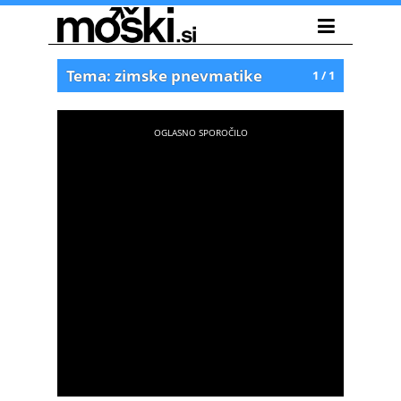
Tema: zimske pnevmatike
1 / 1