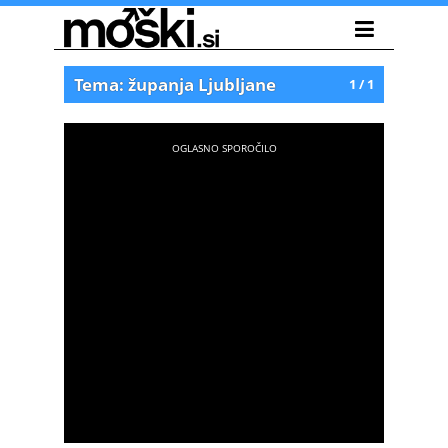
Tema: županja Ljubljane
1 / 1