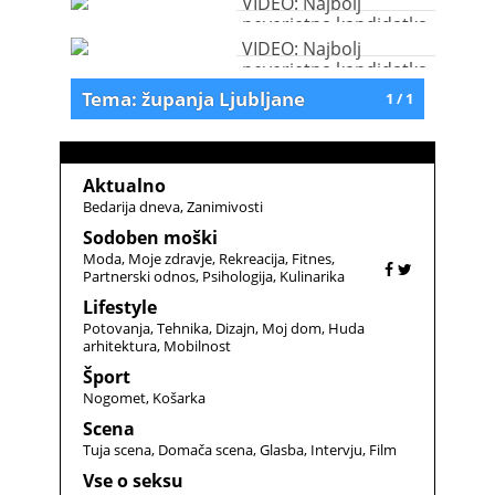
VIDEO: Najbolj
neverjetna kandidatka
za županjo v zgodovini
VIDEO: Najbolj
Slovenije
neverjetna kandidatka
za županjo v zgodovini
Tema: županja Ljubljane
1 / 1
Slovenije
Aktualno
Bedarija dneva
Zanimivosti
Sodoben moški
Moda
Moje zdravje
Rekreacija
Fitnes
Partnerski odnos
Psihologija
Kulinarika
Lifestyle
Potovanja
Tehnika
Dizajn
Moj dom
Huda
arhitektura
Mobilnost
Šport
Nogomet
Košarka
Scena
Tuja scena
Domača scena
Glasba
Intervju
Film
Vse o seksu