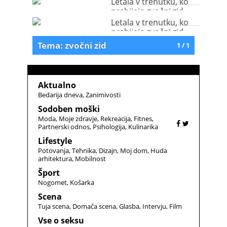
Letala v trenutku, ko
prebijejo zvočni zid
(foto)
Letala v trenutku, ko
prebijejo zvočni zid
(foto)
Tema: zvočni zid
1 / 1
Aktualno
Bedarija dneva
Zanimivosti
Sodoben moški
Moda
Moje zdravje
Rekreacija
Fitnes
Partnerski odnos
Psihologija
Kulinarika
Lifestyle
Potovanja
Tehnika
Dizajn
Moj dom
Huda
arhitektura
Mobilnost
Šport
Nogomet
Košarka
Scena
Tuja scena
Domača scena
Glasba
Intervju
Film
Vse o seksu