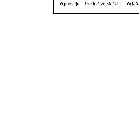
O podjetju
Uredništvo Moški.si
Oglaš