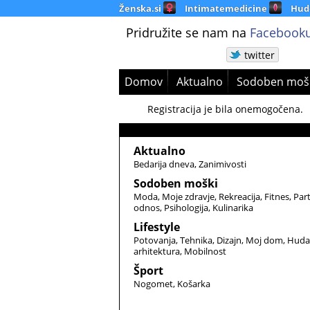
Ženska.si
Intimatemedicine
Hud
Pridružite se nam na
Facebooku
twitter
Domov
Aktualno
Sodoben moš
Registracija je bila onemogočena.
Aktualno
Bedarija dneva
Zanimivosti
Sodoben moški
Moda
Moje zdravje
Rekreacija
Fitnes
Par
odnos
Psihologija
Kulinarika
Lifestyle
Potovanja
Tehnika
Dizajn
Moj dom
Huda
arhitektura
Mobilnost
Šport
Nogomet
Košarka