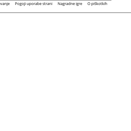
evanje
Pogoji uporabe strani
Nagradne igre
O piškotkih