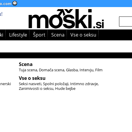
o.com
!
ki
Lifestyle
Šport
Scena
Vse o seksu
Scena
Tuja scena
Domača scena
Glasba
Intervju
Film
Vse o seksu
tnerski
Seksi nasveti
Spolni položaji
Intimno zdravje
Zanimivosti o seksu
Hude bejbe