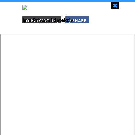
Zapri
Igra Privatni detektiv
KOMENTIRAJ
SHARE
SHARE
SHARE
WHATSAPP