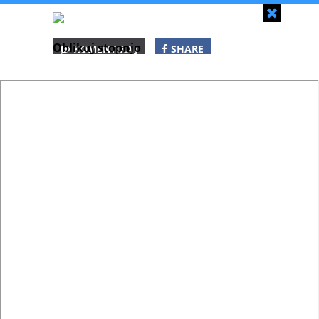
Zapri
Oblikuj stopnjo
KOMENTIRAJ
SHARE
SHARE
SHARE
WHATSAPP