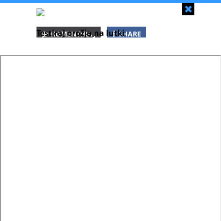
Zapri
Testiraj orožja na lutki
KOMENTIRAJ
SHARE
SHARE
SHARE
WHATSAPP