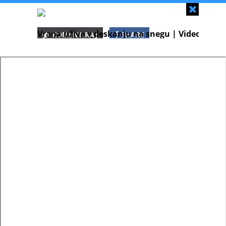
Zapri
Vrana uživa v deskanju na snegu | Video
KOMENTIRAJ
SHARE
SHARE
SHARE
WHATSAPP