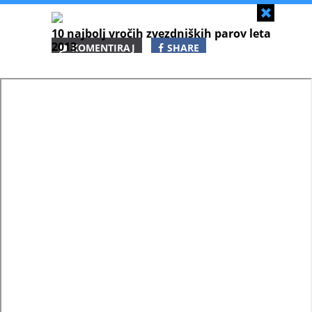
Zapri
10 najbolj vročih zvezdniških parov leta
2013
KOMENTIRAJ
SHARE
SHARE
SHARE
WHATSAPP