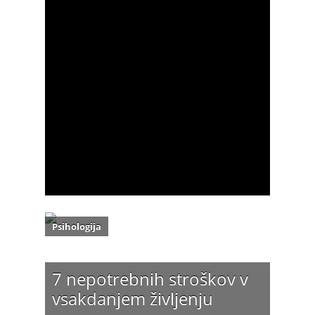
delavnicami s področja javnega
nastopanja, iskanja zaposlitve ter osebnih
financ. Po novem pa se ukvarjam tudi z
izdelavo planov za vaše samostojno
potovanje - “na ključ”. Moje poslanstvo je
pomagati ljudem do polnejšega in
udobnejšega življenja. Facebook: Inspiritus
& Nina the Travel Planner Instagram:
ninathetravelplanner
links:
http://www.javnonastopanje.com
e-mail:
nina.simic@gmail.com
tel: 051 392-336
Psihologija
7 nepotrebnih stroškov v
vsakdanjem življenju