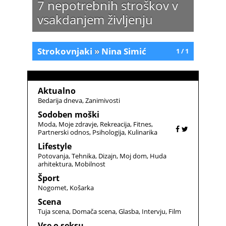
7 nepotrebnih stroškov v
vsakdanjem življenju
Strokovnjaki
»
Nina Simić
1 / 1
Aktualno
Bedarija dneva
Zanimivosti
Sodoben moški
Moda
Moje zdravje
Rekreacija
Fitnes
Partnerski odnos
Psihologija
Kulinarika
Lifestyle
Potovanja
Tehnika
Dizajn
Moj dom
Huda
arhitektura
Mobilnost
Šport
Nogomet
Košarka
Scena
Tuja scena
Domača scena
Glasba
Intervju
Film
Vse o seksu