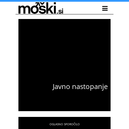
Javno nastopanje
Nina Simić
Že desetletje se profesionalno ukvarjam z