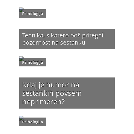
Psihologija
Tehnika, s katero boš pritegnil
pozornost na sestanku
Psihologija
Kdaj je humor na
sestankih povsem
neprimeren?
Psihologija