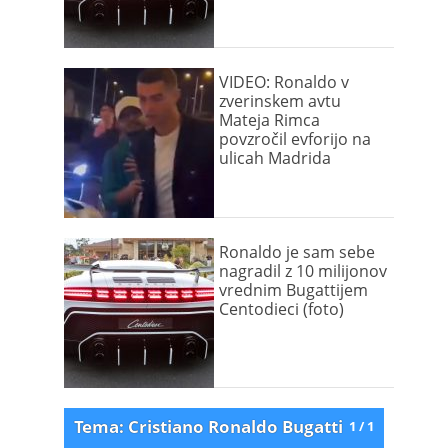
VIDEO: Ronaldo v
zverinskem avtu
Mateja Rimca
povzročil evforijo na
ulicah Madrida
Ronaldo je sam sebe
nagradil z 10 milijonov
vrednim Bugattijem
Centodieci (foto)
Tema: Cristiano Ronaldo Bugatti
1 / 1