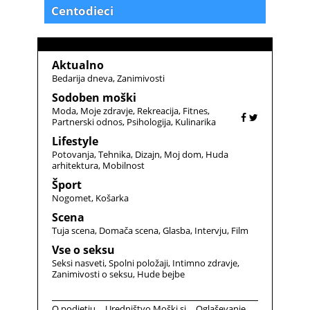
Centodieci
Aktualno
Bedarija dneva
Zanimivosti
Sodoben moški
Moda
Moje zdravje
Rekreacija
Fitnes
Partnerski odnos
Psihologija
Kulinarika
Lifestyle
Potovanja
Tehnika
Dizajn
Moj dom
Huda
arhitektura
Mobilnost
Šport
Nogomet
Košarka
Scena
Tuja scena
Domača scena
Glasba
Intervju
Film
Vse o seksu
Seksi nasveti
Spolni položaji
Intimno zdravje
Zanimivosti o seksu
Hude bejbe
O podjetju
Uredništvo Moški.si
Oglaševanje