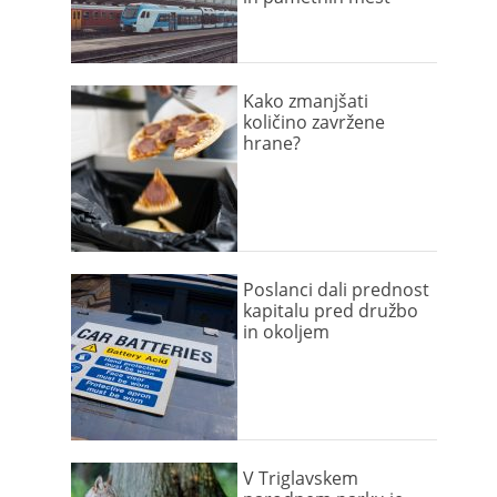
Kako zmanjšati
količino zavržene
hrane?
Poslanci dali prednost
kapitalu pred družbo
in okoljem
V Triglavskem