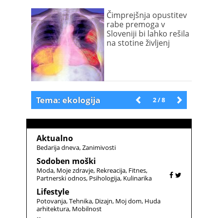
Čimprejšnja opustitev
rabe premoga v
Sloveniji bi lahko rešila
na stotine življenj
Tema: ekologija
Novejše
2 / 8
Starejše
Aktualno
Bedarija dneva
Zanimivosti
Sodoben moški
Moda
Moje zdravje
Rekreacija
Fitnes
Partnerski odnos
Psihologija
Kulinarika
Lifestyle
Potovanja
Tehnika
Dizajn
Moj dom
Huda
arhitektura
Mobilnost