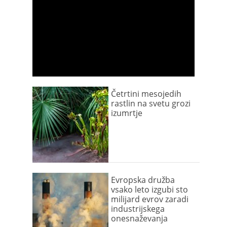
Četrtini mesojedih
rastlin na svetu grozi
izumrtje
Evropska družba
vsako leto izgubi sto
milijard evrov zaradi
industrijskega
onesnaževanja