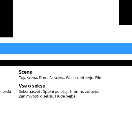
Scena
Tuja scena
Domača scena
Glasba
Intervju
Film
Vse o seksu
tnerski
Seksi nasveti
Spolni položaji
Intimno zdravje
Zanimivosti o seksu
Hude bejbe