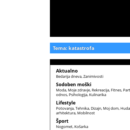
Tema: katastrofa
Aktualno
Bedarija dneva
Zanimivosti
Sodoben moški
Moda
Moje zdravje
Rekreacija
Fitnes
Par
odnos
Psihologija
Kulinarika
Lifestyle
Potovanja
Tehnika
Dizajn
Moj dom
Huda
arhitektura
Mobilnost
Šport
Nogomet
Košarka