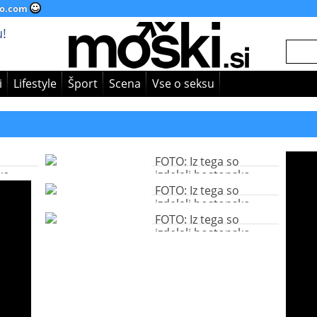
o.com
!
i
Lifestyle
Šport
Scena
Vse o seksu
FOTO: Iz tega so
ko
izdelali bostonsko
bombo
FOTO: Iz tega so
izdelali bostonsko
bombo
FOTO: Iz tega so
izdelali bostonsko
bombo