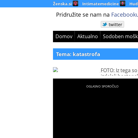
Ženska.si
Intimatemedicine
Hud
Pridružite se nam na
Facebooku
twitter
Domov
Aktualno
Sodoben mošk
Tema: katastrofa
FOTO: Iz tega so
izdelali bostons
bombo