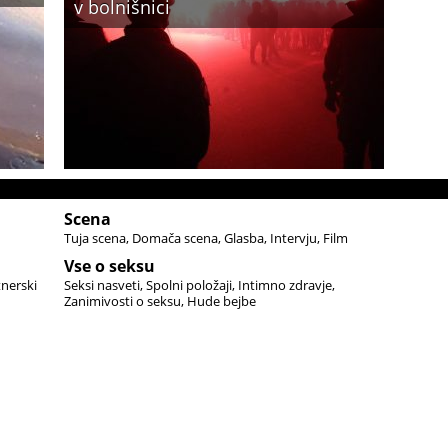
v bolnišnici
Scena
Tuja scena
Domača scena
Glasba
Intervju
Film
Vse o seksu
tnerski
Seksi nasveti
Spolni položaji
Intimno zdravje
Zanimivosti o seksu
Hude bejbe