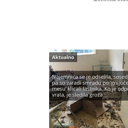
morilskem poh
Aktualno
Najemnica se je odselila, sosed
pa so zaradi smradu po ‘gnijo
mesu’ klicali lastnika. Ko je odp
vrata, je sledila groza…