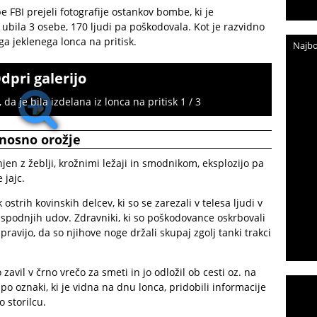
 FBI prejeli fotografije ostankov bombe, ki je
bila 3 osebe, 170 ljudi pa poškodovala. Kot je razvidno
ega jeklenega lonca na pritisk.
Najbo
dpri galerijo
da je bila izdelana iz lonca na pritisk 1 / 3
onosno orožje
lnjen z žeblji, krožnimi ležaji in smodnikom, eksplozijo pa
 jajc.
 ostrih kovinskih delcev, ki so se zarezali v telesa ljudi v
e spodnjih udov. Zdravniki, ki so poškodovance oskrbovali
ravijo, da so njihove noge držali skupaj zgolj tanki trakci
 zavil v črno vrečo za smeti in jo odložil ob cesti oz. na
 po oznaki, ki je vidna na dnu lonca, pridobili informacije
o storilcu.