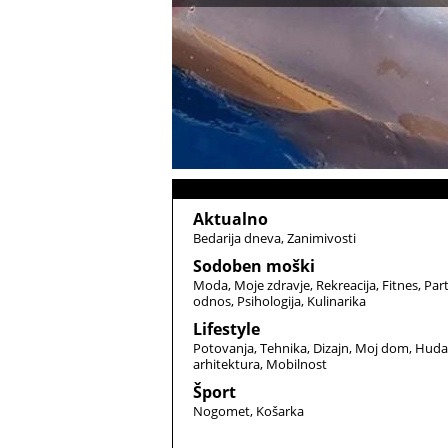
Aktualno
Bedarija dneva
Zanimivosti
Sodoben moški
Moda
Moje zdravje
Rekreacija
Fitnes
Par
odnos
Psihologija
Kulinarika
Lifestyle
Potovanja
Tehnika
Dizajn
Moj dom
Huda
arhitektura
Mobilnost
Šport
Nogomet
Košarka