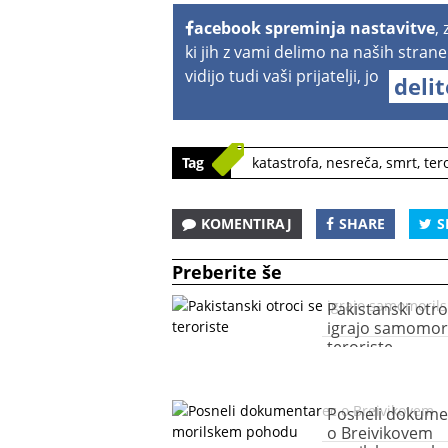
acebook spreminja nastavitve
,
ki jih z vami delimo na naših strane
vidijo tudi vaši prijatelji, jo
deli
Tag
katastrofa
,
nesreča
,
smrt
,
tero
KOMENTIRAJ
SHARE
S
Preberite še
Pakistanski otro
igrajo samomor
teroriste
Posneli dokume
o Breivikovem