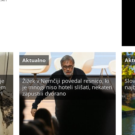
odu
Aktualno
Akt
je
Žižek v Nemčiji povedal resnico, ki
Slov
čem
je mnogi niso hoteli slišati, nekateri
najb
rl
zapustili dvorano