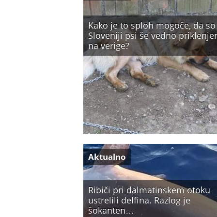
Kako je to sploh mogoče, da so
Sloveniji psi še vedno priklenje
na verige?
Aktualno
Ribiči pri dalmatinskem otoku
ustrelili delfina. Razlog je
šokanten…