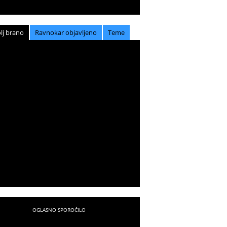
lj brano
Ravnokar objavljeno
Teme