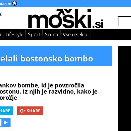
o.com
!
i
Lifestyle
Šport
Scena
Vse o seksu
zdelali bostonsko bombo
stankov bombe, ki je povzročila
tonu. Iz njih je razvidno, kako je
orožje
HARE
SHARE