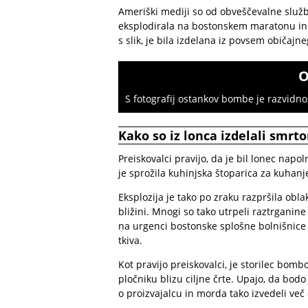
Ameriški mediji so od obveščevalne službe
eksplodirala na bostonskem maratonu in u
s slik, je bila izdelana iz povsem običajn
O
S fotografij ostankov bombe je razvidno, 
Kako so iz lonca izdelali smrt
Preiskovalci pravijo, da je bil lonec napo
je sprožila kuhinjska štoparica za kuhanje
Eksplozija je tako po zraku razpršila oblak
bližini. Mnogi so tako utrpeli raztrganin
na urgenci bostonske splošne bolnišnice p
tkiva.
Kot pravijo preiskovalci, je storilec bombo
pločniku blizu ciljne črte. Upajo, da bodo
o proizvajalcu in morda tako izvedeli več 