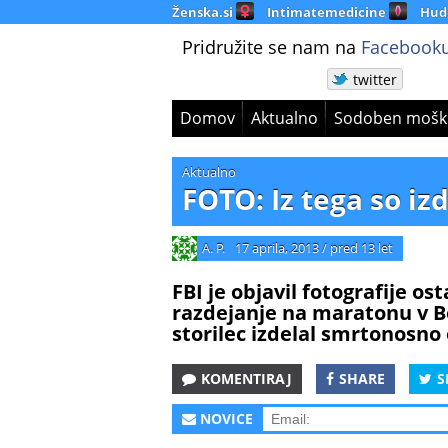
Ženska.si
Intimatemedicine
Hud
Pridružite se nam na
Facebooku
twitter
Domov
Aktualno
Sodoben mošk
Aktualno
FOTO: Iz tega so i
A. P.
17 aprila, 2013
/
pred 13 let
FBI je objavil fotografije o
razdejanje na maratonu v Bos
storilec izdelal smrtonosno 
KOMENTIRAJ
SHARE
S
NOVICE