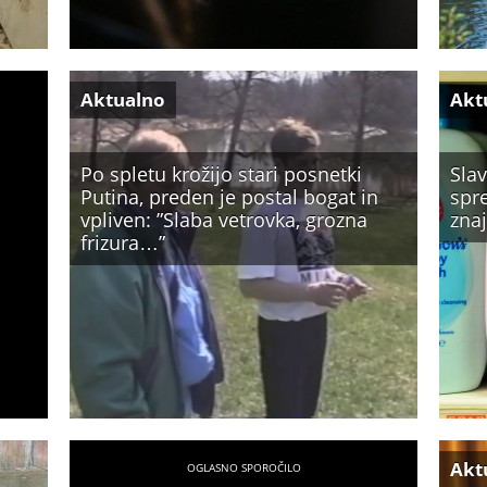
Aktualno
Akt
Po spletu krožijo stari posnetki
Sla
Putina, preden je postal bogat in
spre
vpliven: ”Slaba vetrovka, grozna
znaj
frizura…”
Akt