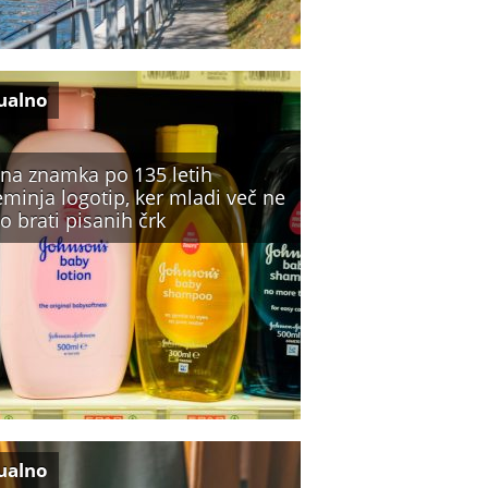
ualno
vna znamka po 135 letih
minja logotip, ker mladi več ne
o brati pisanih črk
ualno