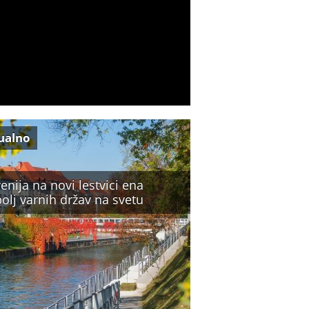
ualno
enija na novi lestvici ena
olj varnih držav na svetu