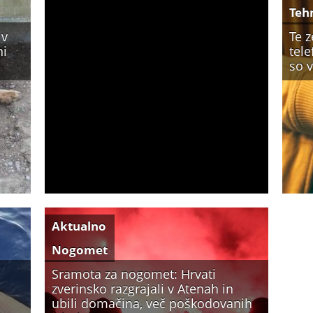
Teh
 v
Te 
ni
tele
so 
Aktualno
Nogomet
Sramota za nogomet: Hrvati
zverinsko razgrajali v Atenah in
ubili domačina, več poškodovanih