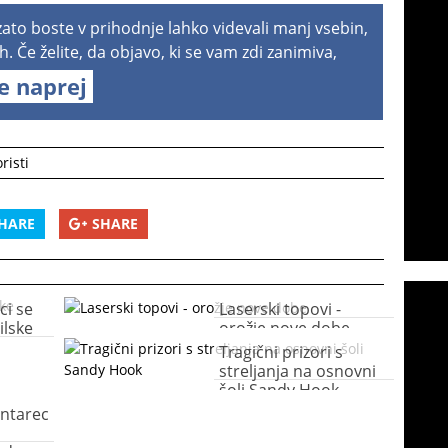
 zato boste v prihodnje lahko videvali manj vsebin,
h. Če želite, da objavo, ki se vam zdi zanimiva,
te naprej
risti
HARE
SHARE
ci se
Laserski topovi -
ilske
orožje nove dobe
Tragični prizori s
streljanja na osnovni
šoli Sandy Hook
ntarec