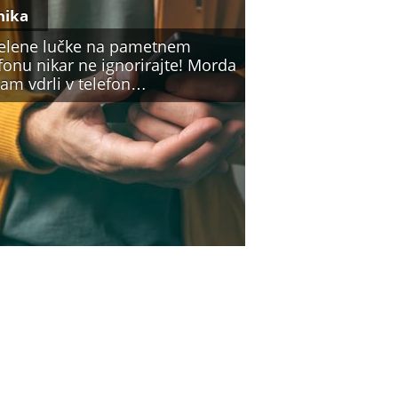
nika
zelene lučke na pametnem
fonu nikar ne ignorirajte! Morda
vam vdrli v telefon…