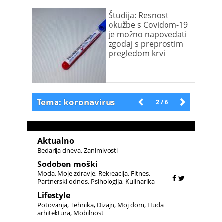
Študija: Resnost
okužbe s Covidom-19
je možno napovedati
zgodaj s preprostim
pregledom krvi
Tema: koronavirus
Novejše
2 / 6
Starejše
Aktualno
Bedarija dneva
Zanimivosti
Sodoben moški
Moda
Moje zdravje
Rekreacija
Fitnes
Partnerski odnos
Psihologija
Kulinarika
Lifestyle
Potovanja
Tehnika
Dizajn
Moj dom
Huda
arhitektura
Mobilnost