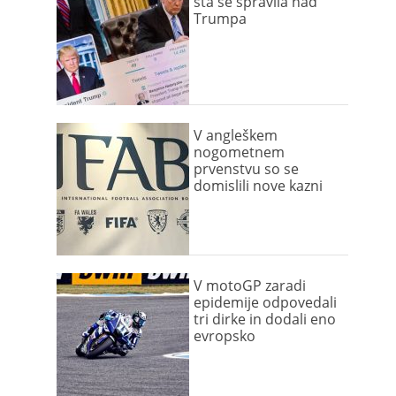
sta se spravila nad
Trumpa
V angleškem
nogometnem
prvenstvu so se
domislili nove kazni
V motoGP zaradi
epidemije odpovedali
tri dirke in dodali eno
evropsko