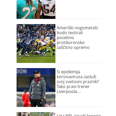
Ameriški nogometaši
bodo testirali
posebno
protikoronsko
zaščitno opremo
Si epidemija
koronavirusa zasluži
svoj svetovni praznik?
Tako pravi trener
Liverpoola…
Liga NFL zaradi korone