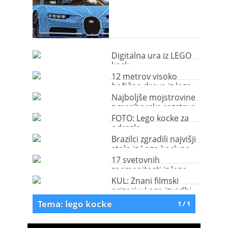
Digitalna ura iz LEGO
kock
12 metrov visoko
božično drevo iz lego
kock
Najboljše mojstrovine
z mariborske razstave
LEGO kock
FOTO: Lego kocke za
odrasle
Brazilci zgradili najvišji
stolp iz Lego kock na
svetu
17 svetovnih
znamenitosti iz lego
kock
KUL: Znani filmski
prizori v Lego izvedbi
Tema: lego kocke
1 / 1