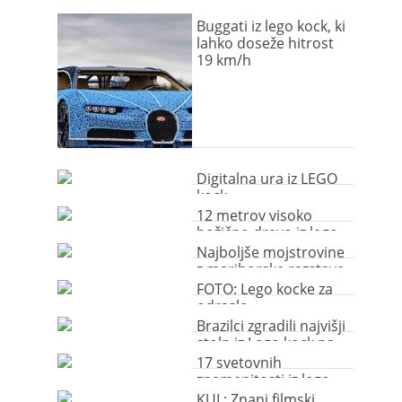
Buggati iz lego kock, ki
lahko doseže hitrost
19 km/h
Digitalna ura iz LEGO
kock
12 metrov visoko
božično drevo iz lego
kock
Najboljše mojstrovine
z mariborske razstave
LEGO kock
FOTO: Lego kocke za
odrasle
Brazilci zgradili najvišji
stolp iz Lego kock na
svetu
17 svetovnih
znamenitosti iz lego
kock
KUL: Znani filmski