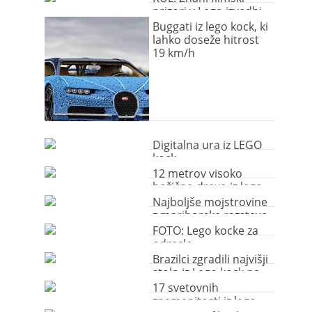
prizori v Lego izvedbi
Buggati iz lego kock, ki
lahko doseže hitrost
19 km/h
Digitalna ura iz LEGO
kock
12 metrov visoko
božično drevo iz lego
kock
Najboljše mojstrovine
z mariborske razstave
LEGO kock
FOTO: Lego kocke za
odrasle
Brazilci zgradili najvišji
stolp iz Lego kock na
svetu
17 svetovnih
znamenitosti iz lego