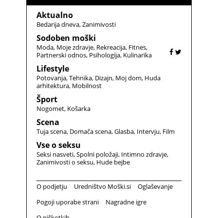
Aktualno
Bedarija dneva
Zanimivosti
Sodoben moški
Moda
Moje zdravje
Rekreacija
Fitnes
Partnerski odnos
Psihologija
Kulinarika
Lifestyle
Potovanja
Tehnika
Dizajn
Moj dom
Huda
arhitektura
Mobilnost
Šport
Nogomet
Košarka
Scena
Tuja scena
Domača scena
Glasba
Intervju
Film
Vse o seksu
Seksi nasveti
Spolni položaji
Intimno zdravje
Zanimivosti o seksu
Hude bejbe
O podjetju
Uredništvo Moški.si
Oglaševanje
Pogoji uporabe strani
Nagradne igre
O piškotkih