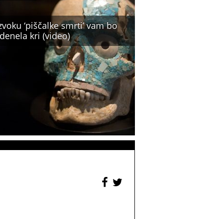
zvoku ‘piščalke smrti’ vam bo
denela kri (video)