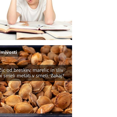
imivosti
ic od breskev, marelic in sliv
i smeli metati v smeti. Zakaj?