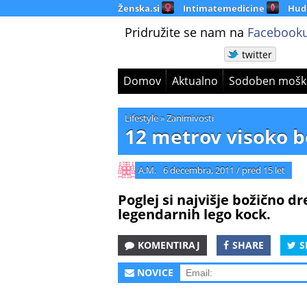
Ženska.si
Intimatemedicine
Hud
Pridružite se nam na
Facebooku
twitter
Domov
Aktualno
Sodoben mošk
Lifestyle
»
Zanimivosti
12 metrov visoko b
A.M.
6 decembra, 2011
/
pred 15 let
Poglej si najvišje božično dr
legendarnih lego kock.
KOMENTIRAJ
SHARE
S
NOVICE