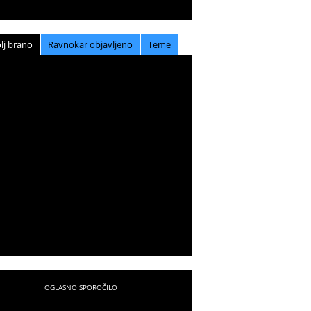
lj brano
Ravnokar objavljeno
Teme