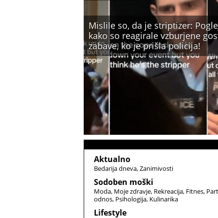
Mislile so, da je striptizer: Pogle
kako so reagirale vzburjene gos
zabave, ko je prišla policija!
Aktualno
Bedarija dneva
Zanimivosti
Sodoben moški
Moda
Moje zdravje
Rekreacija
Fitnes
Par
odnos
Psihologija
Kulinarika
Lifestyle