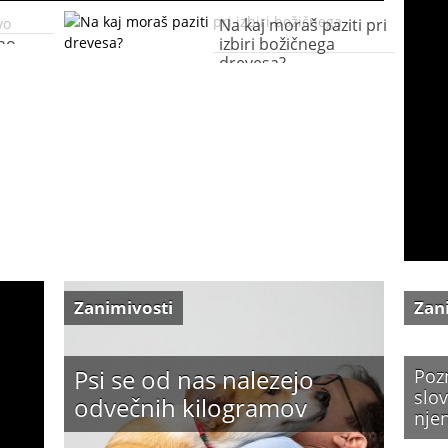
Na kaj moraš paziti pri
čno
izbiri božičnega
drevesa?
Zanimivosti
Zan
Psi se od nas nalezejo
Poz
slov
odvečnih kilogramov
nje