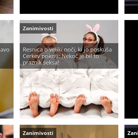
Zanimivosti
javo
Resnica o veliki noči, ki jo poskuša
Cerkev prikriti: Nekoč je bil to
praznik seksa!
Zanimivosti
Zan