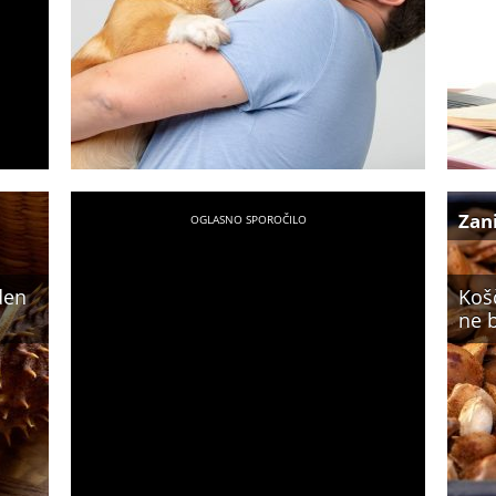
Zan
eden
Košč
ne b