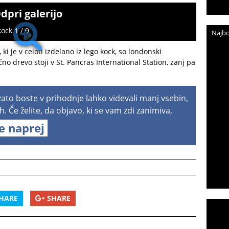
dpri galerijo
ock 1 / 9
Najbo
ki je v celoti izdelano iz lego kock, so londonski
no drevo stoji v St. Pancras International Station, zanj pa
 zato boste v prihodnje lahko videvali manj vsebin,
h. Če želite, da objavo, ki se vam zdi zanimiva,
te naprej
HARE
SHARE