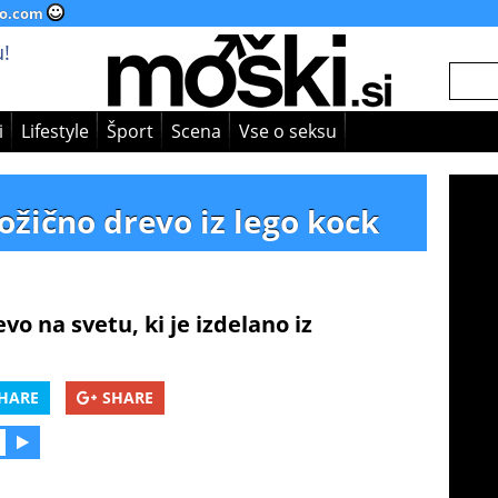
o.com
!
i
Lifestyle
Šport
Scena
Vse o seksu
ožično drevo iz lego kock
evo na svetu, ki je izdelano iz
HARE
SHARE