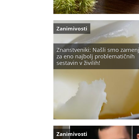
Zanimivosti
Znanstveniki: Našli smo zamen
za eno najbolj problematičnih
sestavin v živilih!
Zanimivosti