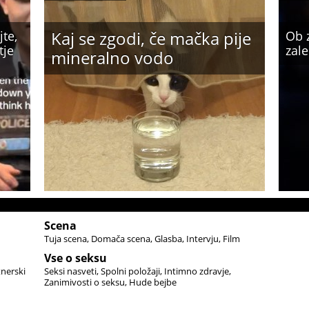
Kaj se zgodi, če mačka pije
jte,
Ob 
tje
zale
mineralno vodo
Scena
Tuja scena
Domača scena
Glasba
Intervju
Film
Vse o seksu
tnerski
Seksi nasveti
Spolni položaji
Intimno zdravje
Zanimivosti o seksu
Hude bejbe