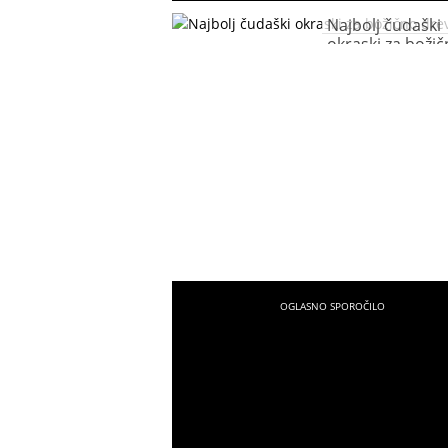
Najbolj čudaški
okraski za boži
drevo