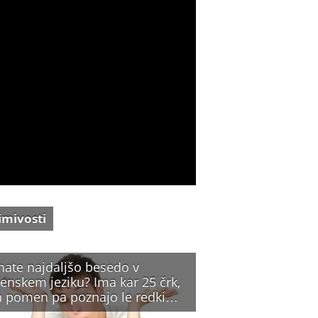
imivosti
nate najdaljšo besedo v
enskem jeziku? Ima kar 25 črk,
n pomen pa poznajo le redki…