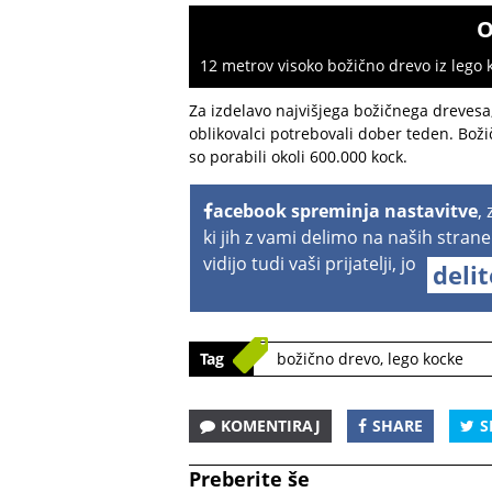
O
12 metrov visoko božično drevo iz lego k
Za izdelavo najvišjega božičnega drevesa, 
oblikovalci potrebovali dober teden. Božič
so porabili okoli 600.000 kock.
acebook spreminja nastavitve
,
ki jih z vami delimo na naših strane
vidijo tudi vaši prijatelji, jo
deli
Tag
božično drevo
,
lego kocke
KOMENTIRAJ
SHARE
S
Preberite še