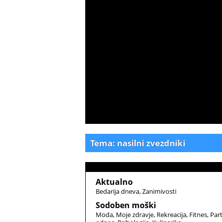
Tema: nasilni zvezdniki
Aktualno
Bedarija dneva
Zanimivosti
Sodoben moški
Moda
Moje zdravje
Rekreacija
Fitnes
Par