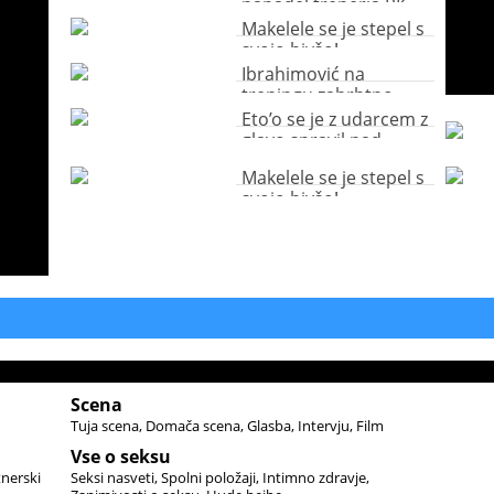
napadel trenerja RK
Bosna!
Makelele se je stepel s
svojo bivšo!
Ibrahimović na
treningu zahrbtno
brcnil klubskega
Eto’o se je z udarcem z
kolega!
glavo spravil nad
našega Cesarja!
Makelele se je stepel s
svojo bivšo!
Scena
Tuja scena
Domača scena
Glasba
Intervju
Film
Vse o seksu
tnerski
Seksi nasveti
Spolni položaji
Intimno zdravje