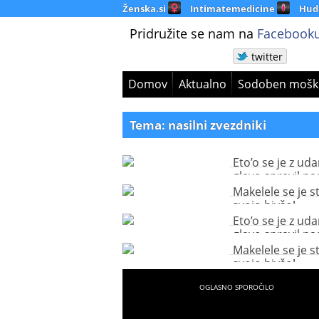
Ženska.si
Intimatemedicine
Hud
Pridružite se nam na
Facebooku
twitter
Domov
Aktualno
Sodoben mošk
Tema: nasilni zvezdniki
Eto’o se je z ud
glavo spravil na
našega Cesarja!
Makelele se je s
svojo bivšo!
Eto’o se je z ud
glavo spravil na
našega Cesarja!
Makelele se je s
svojo bivšo!