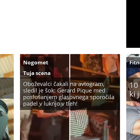
Nogomet
Fitn
Tuja scena
10
Oboževalci čakali na avtogram,
sledil je šok: Gerard Pique med
ki 
poslušanjem glasovnega sporočila
padel v luknjo v tleh!