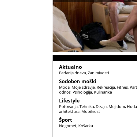
Aktualno
Bedarija dneva
Zanimivosti
Sodoben moški
Moda
Moje zdravje
Rekreacija
Fitnes
Par
odnos
Psihologija
Kulinarika
Lifestyle
Potovanja
Tehnika
Dizajn
Moj dom
Huda
arhitektura
Mobilnost
Šport
Nogomet
Košarka