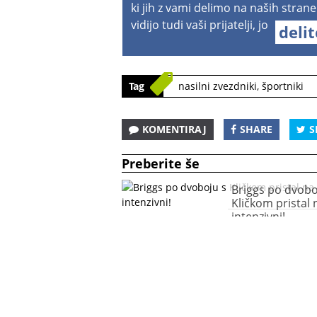
ki jih z vami delimo na naših strane
vidijo tudi vaši prijatelji, jo
deli
Tag
nasilni zvezdniki
,
športniki
KOMENTIRAJ
SHARE
S
Preberite še
Briggs po dvobo
Kličkom pristal 
intenzivni!