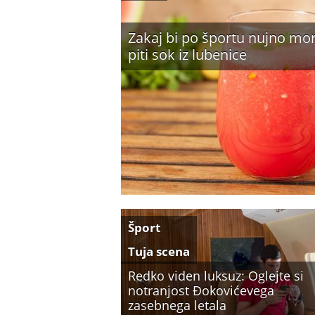
Zakaj bi po športu nujno mor
piti sok iz lubenice
Šport
Tuja scena
Redko viden luksuz: Oglejte si
notranjost Đokovićevega
zasebnega letala