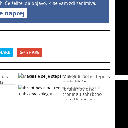
h. Če želite, da objavo, ki se vam zdi zanimiva,
te naprej
HARE
SHARE
ju s
Makelele se je stepel s
na
svojo bivšo!
Ibrahimović na
treningu zahrbtno
brcnil klubskega
kolega!