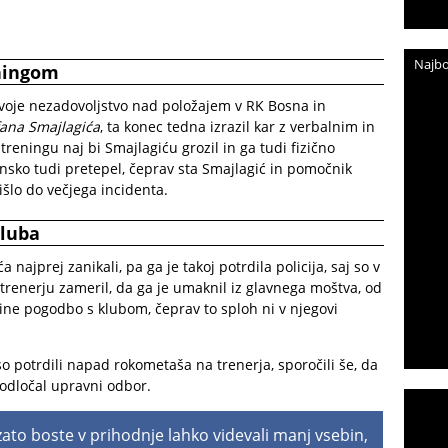
Najbo
ningom
voje nezadovoljstvo nad položajem v RK Bosna in
fana Smajlagića
, ta konec tedna izrazil kar z verbalnim in
reningu naj bi Smajlagiću grozil in ga tudi fizično
ansko tudi pretepel, čeprav sta Smajlagić in pomočnik
išlo do večjega incidenta.
kluba
ajprej zanikali, pa ga je takoj potrdila policija, saj so v
 trenerju zameril, da ga je umaknil iz glavnega moštva, od
kine pogodbo s klubom, čeprav to sploh ni v njegovi
so potrdili napad rokometaša na trenerja, sporočili še, da
odločal upravni odbor.
 zato boste v prihodnje lahko videvali manj vsebin,