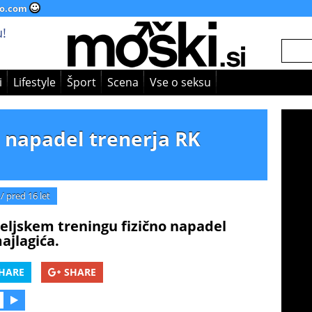
o.com
!
i
Lifestyle
Šport
Scena
Vse o seksu
 napadel trenerja RK
/
pred 16 let
eljskem treningu fizično napadel
ajlagića.
HARE
SHARE