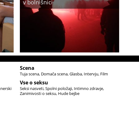
v bolnišnici
Scena
Tuja scena
Domača scena
Glasba
Intervju
Film
Vse o seksu
tnerski
Seksi nasveti
Spolni položaji
Intimno zdravje
Zanimivosti o seksu
Hude bejbe