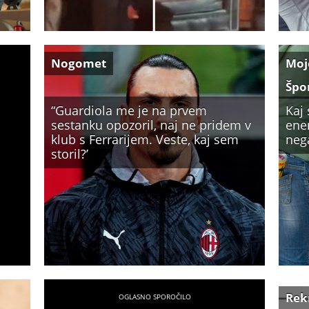
Nogomet
Moj
Špo
“Guardiola me je na prvem
Kaj
sestanku opozoril, naj ne pridem v
ener
klub s Ferrarijem. Veste, kaj sem
neg
storil?’
Rek