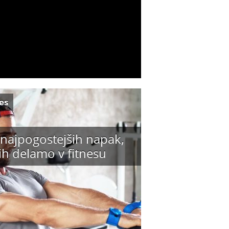
es
 najpogostejših napak,
jih delamo v fitnesu