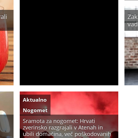
ali
Zak
vad
Aktualno
Nogomet
Sramota za nogomet: Hrvati
zverinsko razgrajali v Atenah in
ubili domačina, več poškodovanih