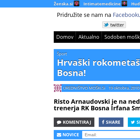
Ženska.si
Intimatemedicine
Hud
Pridružite se nam na
Facebooku
twitter
Domov
Aktualno
Sodoben mošk
Šport
Hrvaški rokometaš
Bosna!
UREDNIŠTVO MOŠKi.Si
19 oktobra, 2010
Risto Arnaudovski je na ned
trenerja RK Bosna Irfana Sm
KOMENTIRAJ
SHARE
S
NOVICE