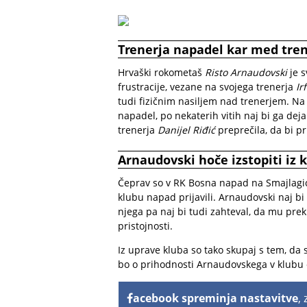
Trenerja napadel kar med tre
Hrvaški rokometaš
Risto Arnaudovski
je s
frustracije, vezane na svojega trenerja
Ir
tudi fizičnim nasiljem nad trenerjem. Na t
napadel, po nekaterih vitih naj bi ga dej
trenerja
Danijel Riđić
preprečila, da bi pr
Arnaudovski hoče izstopiti iz 
Čeprav so v RK Bosna napad na Smajlagića n
klubu napad prijavili. Arnaudovski naj bi
njega pa naj bi tudi zahteval, da mu pre
pristojnosti.
Iz uprave kluba so tako skupaj s tem, da 
bo o prihodnosti Arnaudovskega v klubu 
acebook spreminja nastavitve
,