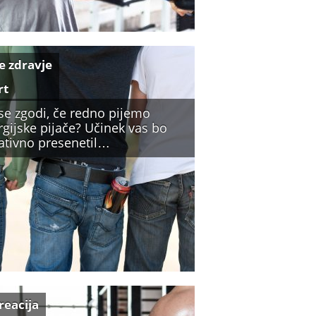
e zdravje
rt
 se zgodi, če redno pijemo
gijske pijače? Učinek vas bo
ativno presenetil…
reacija