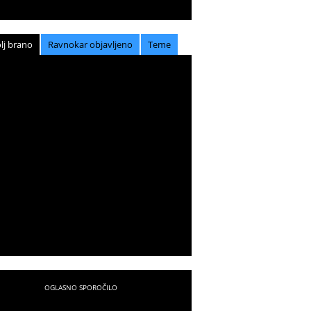
lj brano
Ravnokar objavljeno
Teme