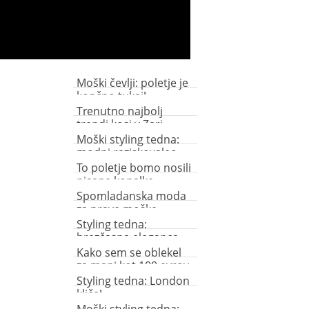
Moški čevlji: poletje je
končno tukaj!
Trenutno najbolj
trendi kosi v Zari
Moški styling tedna:
modni raziskovalec
To poletje bomo nosili
pisane kopalke
Spomladanska moda
za prave moške
Styling tedna:
brezčasna eleganca
Kako sem se oblekel
za manj kot 100 evrov
Styling tedna: London
kliče!