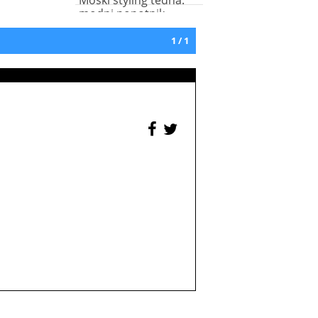
Moški styling tedna:
modni popotnik
1 / 1