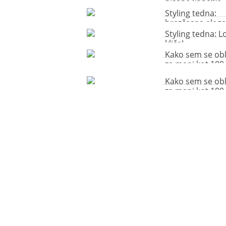
pisane kopalke
Styling tedna:
brezčasna eleg
Styling tedna: 
kliče!
Kako sem se obl
za manj kot 100
Kako sem se obl
za manj kot 100
zabava ob morj