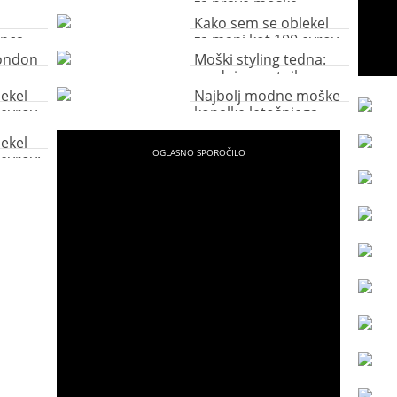
za prave moške
Kako sem se oblekel
anca
za manj kot 100 evrov
London
Moški styling tedna:
modni popotnik
ekel
Najbolj modne moške
 evrov
kopalke letošnjega
poletja!
ekel
 evrov:
u