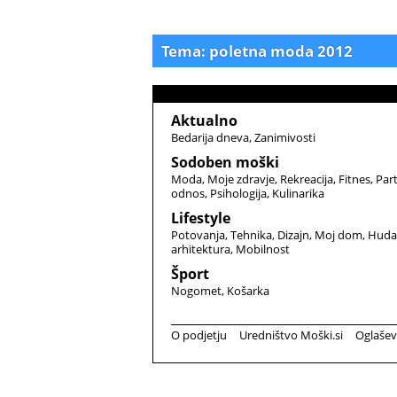
Tema: poletna moda 2012
Aktualno
Bedarija dneva
Zanimivosti
Sodoben moški
Moda
Moje zdravje
Rekreacija
Fitnes
Par
odnos
Psihologija
Kulinarika
Lifestyle
Potovanja
Tehnika
Dizajn
Moj dom
Huda
arhitektura
Mobilnost
Šport
Nogomet
Košarka
O podjetju
Uredništvo Moški.si
Oglašev