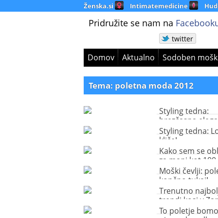
Ženska.si
Intimatemedicine
Hud
Pridružite se nam na
Facebooku
twitter
Domov
Aktualno
Sodoben mošk
Tema: poletna moda 2012
Styling tedna:
brezčasna eleg
Styling tedna: 
kliče!
Kako sem se obl
za manj kot 100
Moški čevlji: pol
končno tukaj!
Trenutno najbol
trendi kosi v Zar
To poletje bomo 