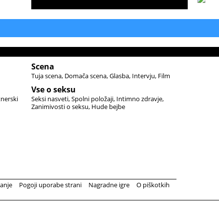
Scena
Tuja scena
Domača scena
Glasba
Intervju
Film
Vse o seksu
tnerski
Seksi nasveti
Spolni položaji
Intimno zdravje
Zanimivosti o seksu
Hude bejbe
anje
Pogoji uporabe strani
Nagradne igre
O piškotkih