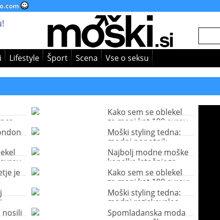
o.com
!
i
Lifestyle
Šport
Scena
Vse o seksu
Kako sem se oblekel
anca
za manj kot 100 evrov
London
Moški styling tedna:
modni popotnik
ekel
Najbolj modne moške
 evrov
kopalke letošnjega
poletja!
etje je
Kako sem se oblekel
za manj kot 100 evrov:
zabava ob morju
j
Moški styling tedna:
i
modni raziskovalec
nosili
Spomladanska moda