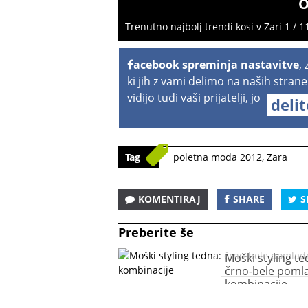
O
Trenutno najbolj trendi kosi v Zari 1 / 1
acebook spreminja nastavitve
,
ki jih z vami delimo na naših strane
vidijo tudi vaši prijatelji, jo
deli
Tag
poletna moda 2012
,
Zara
KOMENTIRAJ
SHARE
S
Preberite še
Moški styling te
črno-bele poml
kombinacije