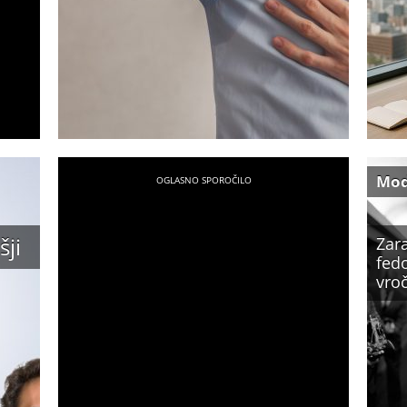
Mo
šji
Zar
fedo
vro