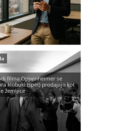
da
adi filma Oppenheimer se
ra klobuki (spet) prodajajo kot
če žemljice