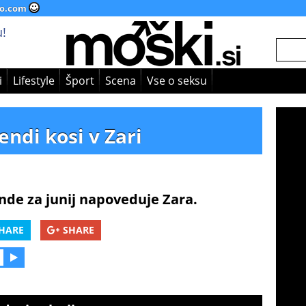
o.com
!
i
Lifestyle
Šport
Scena
Vse o seksu
endi kosi v Zari
nde za junij napoveduje Zara.
HARE
SHARE