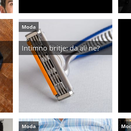
Moda
Intimno britje: da ali ne?
Moda
Mo