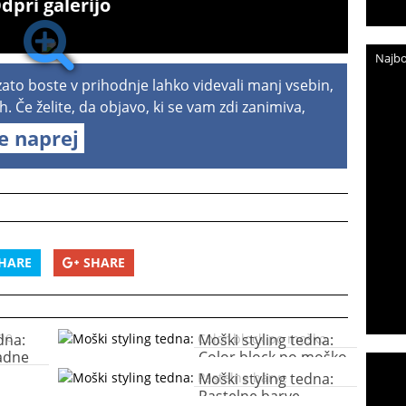
dpri galerijo
1
Najbo
 zato boste v prihodnje lahko videvali manj vsebin,
h. Če želite, da objavo, ki se vam zdi zanimiva,
te naprej
HARE
SHARE
dna:
Moški styling tedna:
adne
Color block po moško
Moški styling tedna:
Pastelne barve