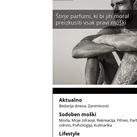
Štirje parfumi, ki bi jih moral
preizkusiti vsak pravi moški
Aktualno
Bedarija dneva
Zanimivosti
Sodoben moški
Moda
Moje zdravje
Rekreacija
Fitnes
Par
odnos
Psihologija
Kulinarika
Lifestyle