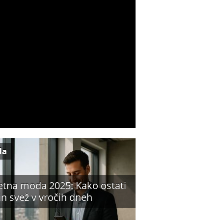
da
etna moda 2025: Kako ostati
 in svež v vročih dneh