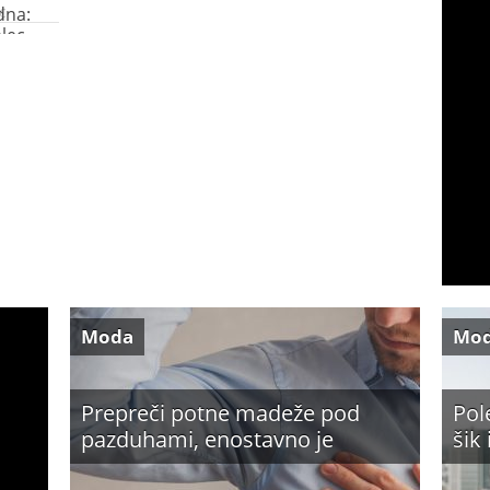
dna:
lec
Moda
Mo
Prepreči potne madeže pod
Pol
pazduhami, enostavno je
šik