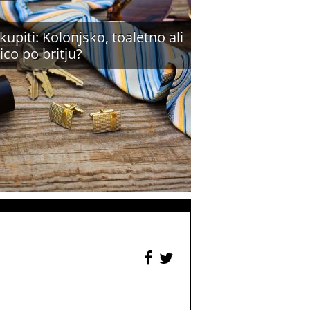
 kupiti: Kolonjsko, toaletno ali
ico po britju?