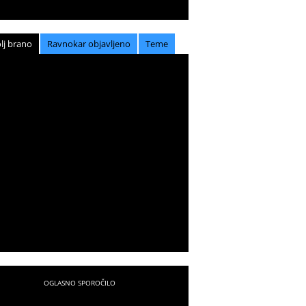
lj brano
Ravnokar objavljeno
Teme