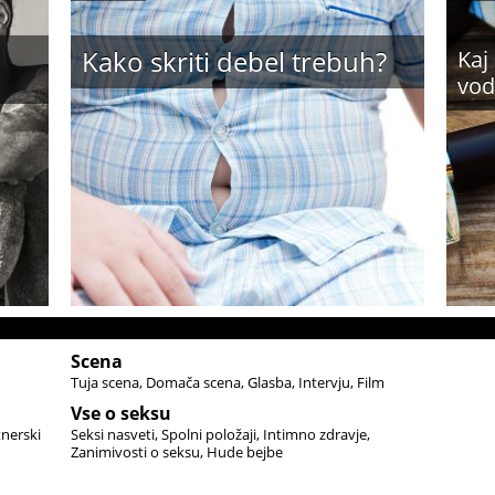
Kako skriti debel trebuh?
Kaj
vod
Scena
Tuja scena
Domača scena
Glasba
Intervju
Film
Vse o seksu
tnerski
Seksi nasveti
Spolni položaji
Intimno zdravje
Zanimivosti o seksu
Hude bejbe