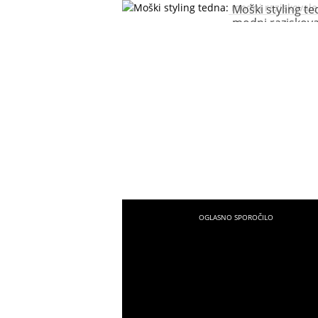
Moški styling te
modni raziskova