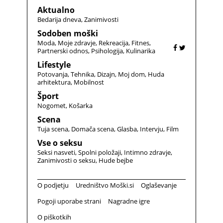
Aktualno
Bedarija dneva
Zanimivosti
Sodoben moški
Moda
Moje zdravje
Rekreacija
Fitnes
Partnerski odnos
Psihologija
Kulinarika
Lifestyle
Potovanja
Tehnika
Dizajn
Moj dom
Huda
arhitektura
Mobilnost
Šport
Nogomet
Košarka
Scena
Tuja scena
Domača scena
Glasba
Intervju
Film
Vse o seksu
Seksi nasveti
Spolni položaji
Intimno zdravje
Zanimivosti o seksu
Hude bejbe
O podjetju
Uredništvo Moški.si
Oglaševanje
Pogoji uporabe strani
Nagradne igre
O piškotkih