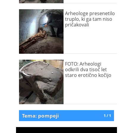
Arheologe presenetilo
truplo, ki ga tam niso
pričakovali
FOTO: Arheologi
odkrili dva tisoč let
staro erotično kočijo
Tema: pompeji
1 / 1