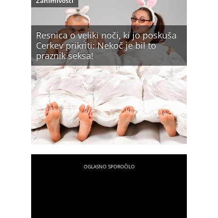
Zanimivosti
Resnica o veliki noči, ki jo poskuša
Cerkev prikriti: Nekoč je bil to
praznik seksa!