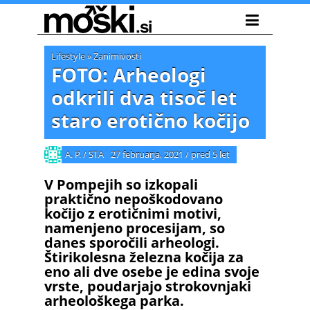
Lifestyle
»
Zanimivosti
FOTO: Arheologi
odkrili dva tisoč let
staro erotično kočijo
A. P. / STA
27 februarja, 2021
/
pred 5 let
V Pompejih so izkopali
praktično nepoškodovano
kočijo z erotičnimi motivi,
namenjeno procesijam, so
danes sporočili arheologi.
Štirikolesna železna kočija za
eno ali dve osebe je edina svoje
vrste, poudarjajo strokovnjaki
arheološkega parka.