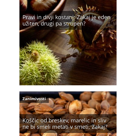
Pravi in divji kostanj: Zakaj je eden
užiten, drugi pa strupen?
Zanimivosti
Koščic od breskev, marelic in sliv
ne bi smeli metati v smeti. Zakaj?