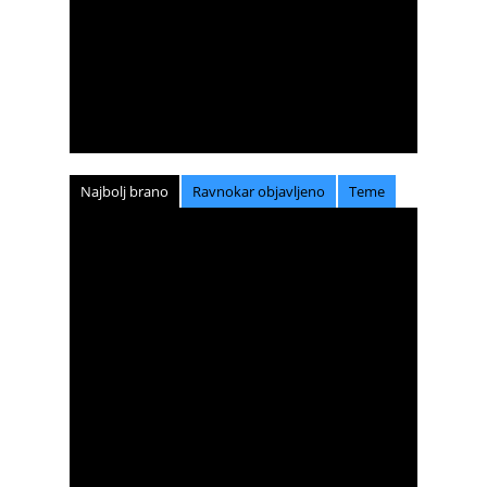
Najbolj brano
Ravnokar objavljeno
Teme