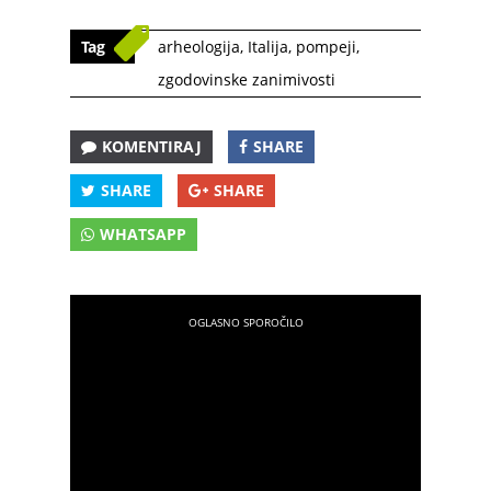
Tag
arheologija
,
Italija
,
pompeji
,
zgodovinske zanimivosti
KOMENTIRAJ
SHARE
SHARE
SHARE
WHATSAPP