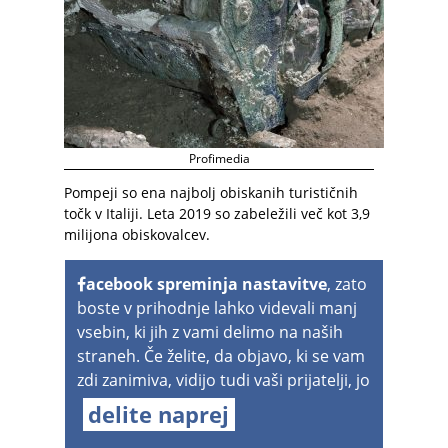
Profimedia
Pompeji so ena najbolj obiskanih turističnih
točk v Italiji. Leta 2019 so zabeležili več kot 3,9
milijona obiskovalcev.
acebook spreminja nastavitve
, zato
boste v prihodnje lahko videvali manj
vsebin, ki jih z vami delimo na naših
straneh. Če želite, da objavo, ki se vam
zdi zanimiva, vidijo tudi vaši prijatelji, jo
delite naprej