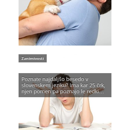
Zanimivosti
Poznate najdaljšo besedo v
slovenskem jeziku? Ima kar 25 črk,
njen pomen pa poznajo le redki…