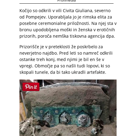
Profimedia
Kočijo so odkrili v vili Civita Giuliana, severno
od Pompejev. Uporabljala jo je rimska elita za
posebne ceremonialne priložnosti. Na njej sta v
bronu upodobljena moški in ženska v erotičnih
prizorih, poroča nemška tiskovna agencija dpa.
Prizorišče je v preteklosti že poskrbelo za
neverjetno najdbo. Pred leti so namreč odkrili
ostanke treh konj, med njimi je bil en še v
vpregi. Območje pa so našli tudi lopovi, ki so
skopali tunele, da bi tako ukradli artefakte.