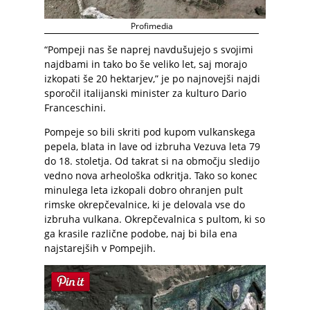
Profimedia
“Pompeji nas še naprej navdušujejo s svojimi
najdbami in tako bo še veliko let, saj morajo
izkopati še 20 hektarjev,” je po najnovejši najdi
sporočil italijanski minister za kulturo Dario
Franceschini.
Pompeje so bili skriti pod kupom vulkanskega
pepela, blata in lave od izbruha Vezuva leta 79
do 18. stoletja. Od takrat si na območju sledijo
vedno nova arheološka odkritja. Tako so konec
minulega leta izkopali dobro ohranjen pult
rimske okrepčevalnice, ki je delovala vse do
izbruha vulkana. Okrepčevalnica s pultom, ki so
ga krasile različne podobe, naj bi bila ena
najstarejših v Pompejih.