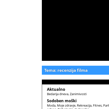
Tema: recenzija filma
Aktualno
Bedarija dneva
Zanimivosti
Sodoben moški
Moda
Moje zdravje
Rekreacija
Fitnes
Par