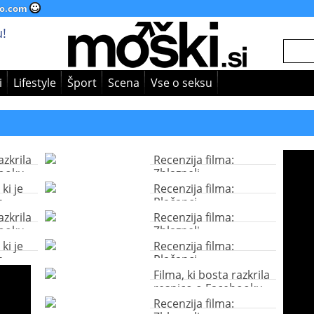
o.com
!
i
Lifestyle
Šport
Scena
Vse o seksu
azkrila
Recenzija filma:
booku
Zblazneli
ki je
Recenzija filma:
a
Plačanci
azkrila
Recenzija filma:
booku
Zblazneli
ki je
Recenzija filma:
a
Plačanci
Filma, ki bosta razkrila
resnico o Facebooku
Recenzija filma: