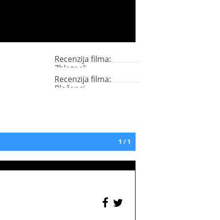
Recenzija filma:
Zblazneli
Recenzija filma:
Plačanci
1 / 1