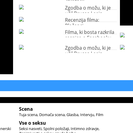
Zblazneli
Zgodba o možu, ki je
učil Brucea Leeja
Recenzija filma:
Plačanci
Filma, ki bosta razkrila
resnico o Facebooku
Zgodba o možu, ki je
učil Brucea Leeja
Scena
Tuja scena
Domača scena
Glasba
Intervju
Film
Vse o seksu
tnerski
Seksi nasveti
Spolni položaji
Intimno zdravje