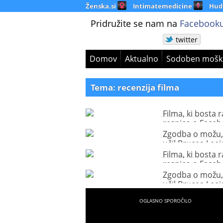
Ženska.si
Intimatemedicine
Hud
Pridružite se nam na
Facebooku
twitter
Domov
Aktualno
Sodoben mošk
Tema: recenzija filma
Filma, ki bosta r
resnico o Face
Zgodba o možu, 
učil Brucea Leej
Filma, ki bosta r
resnico o Face
Zgodba o možu, 
učil Brucea Leej