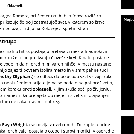
Zblazneli.
orgea Romera, pri čemer naj bi bila “nova različica
Najbo
 prikazuje še bolj zastrašujoč svet, v katerem so žrtve
 položaj,” trdijo na Kolosejevi spletni strani.
 strupa
enormalno hitro, postajajo prebivalci mesta hladnokrvni
erno željo po prelivanju človeške krvi. Kmalu postane
itne vode in da ni pred njim varen nihče. V mestu nastane
ijo zajeziti povsem izolira mesto in v smrt pahne tudi
mothy Olyphant
) se odloči, da bo usodo vzel v svoje roke.
ma neokuženima prijateljema se podajo na pot preživetja,
akem koraku preti
zblazneli
, ki jim skuša seči po življenju.
ga namestnika prebijeta do meje in z velikim olajšanjem
 ju tam ne čaka prav nič dobrega…
n
Raya Wrighta
se odvija v dveh dneh. Do zapleta pride
akaj prebivalci postajajo otopeli surovi morilci. V ospredje