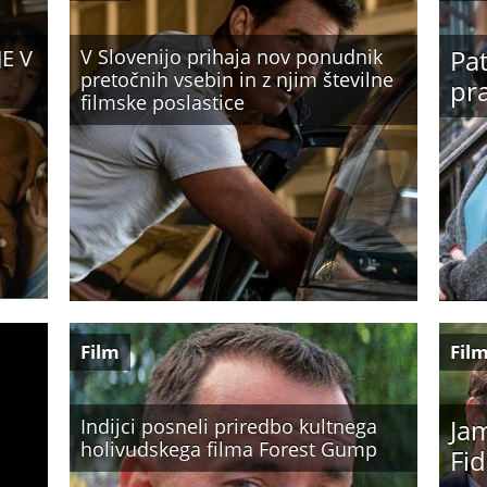
Pa
JE V
V Slovenijo prihaja nov ponudnik
pretočnih vsebin in z njim številne
pra
filmske poslastice
Film
Fil
Jam
Indijci posneli priredbo kultnega
holivudskega filma Forest Gump
Fid