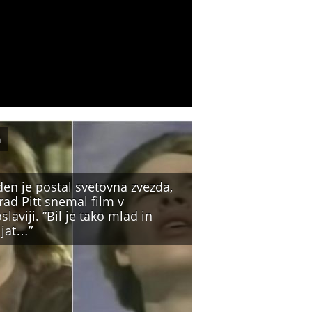
m
den je postal svetovna zvezda,
rad Pitt snemal film v
slaviji. ”Bil je tako mlad in
ljat…”