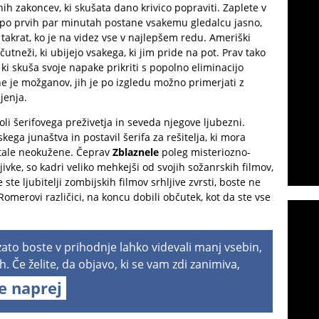
h zakoncev, ki skušata dano krivico popraviti. Zaplete v
j po prvih par minutah postane vsakemu gledalcu jasno,
 takrat, ko je na videz vse v najlepšem redu. Ameriški
čutneži, ki ubijejo vsakega, ki jim pride na pot. Prav tako
 ki skuša svoje napake prikriti s popolno eliminacijo
 je možganov, jih je po izgledu možno primerjati z
jenja.
koli šerifovega preživetja in seveda njegove ljubezni.
kega junaštva in postavil šerifa za rešitelja, ki mora
stale neokužene. Čeprav
Zblaznele
poleg misteriozno-
ivke, so kadri veliko mehkejši od svojih sožanrskih filmov,
 ste ljubitelji zombijskih filmov srhljive zvrsti, boste ne
 Romerovi različici, na koncu dobili občutek, kot da ste vse
 zato boste v prihodnje lahko videvali manj vsebin,
h. Če želite, da objavo, ki se vam zdi zanimiva,
te naprej