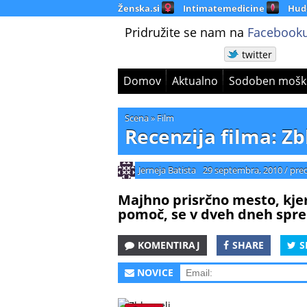
Ženska.si
Intimatemedicine
Hud
Pridružite se nam na
Facebooku
twitter
Domov
Aktualno
Sodoben mošk
Scena
»
Film
Recenzija filma: Zb
Jerneja Batista
29 septembra, 2010
/
pred
Majhno prisrčno mesto, kjer s
pomoč, se v dveh dneh spre
KOMENTIRAJ
SHARE
S
NOVICE