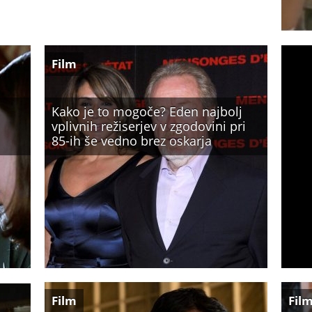
Film
Kako je to mogoče? Eden najbolj
vplivnih režiserjev v zgodovini pri
85-ih še vedno brez oskarja
Film
Fil