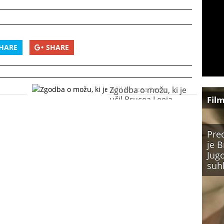
HARE
SHARE
Zgodba o možu, ki je
učil Brucea Leeja
Fil
Pre
je B
Jugo
suh