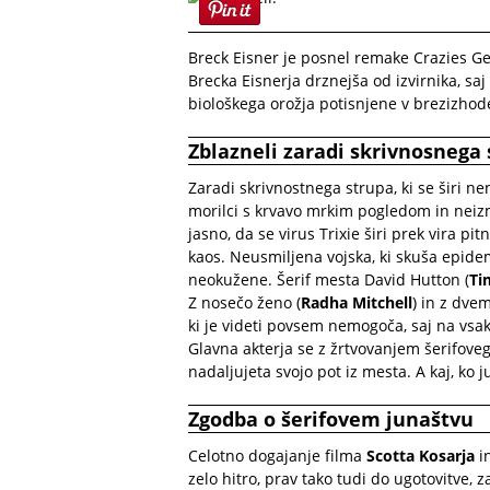
Breck Eisner je posnel remake Crazies Ge
Brecka Eisnerja drznejša od izvirnika, saj
biološkega orožja potisnjene v brezizhoden
Zblazneli zaradi skrivnosnega
Zaradi skrivnostnega strupa, ki se širi n
morilci s krvavo mrkim pogledom in neizm
jasno, da se virus Trixie širi prek vira p
kaos. Neusmiljena vojska, ki skuša epidem
neokužene. Šerif mesta David Hutton (
Ti
Z nosečo ženo (
Radha Mitchell
) in z dve
ki je videti povsem nemogoča, saj na vs
Glavna akterja se z žrtvovanjem šerifove
nadaljujeta svojo pot iz mesta. A kaj, ko
Zgodba o šerifovem junaštvu
Celotno dogajanje filma
Scotta Kosarja
i
zelo hitro, prav tako tudi do ugotovitve, z