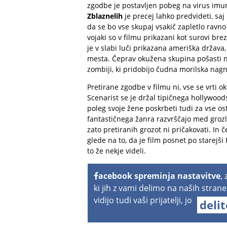
zgodbe je postavljen pobeg na virus imuni
Zblaznelih
je precej lahko predvideti, sa
da se bo vse skupaj vsakič zapletlo ravno
vojaki so v filmu prikazani kot surovi brez
je v slabi luči prikazana ameriška država,
mesta. Čeprav okužena skupina pošasti ne
zombiji, ki pridobijo čudna morilska nagn
Pretirane zgodbe v filmu ni, vse se vrti o
Scenarist se je držal tipičnega hollywoods
poleg svoje žene poskrbeti tudi za vse o
fantastičnega žanra razvrščajo med grozlj
zato pretiranih grozot ni pričakovati. In če
glede na to, da je film posnet po starejši
to že nekje videli.
acebook spreminja nastavitve
,
ki jih z vami delimo na naših strane
vidijo tudi vaši prijatelji, jo
deli