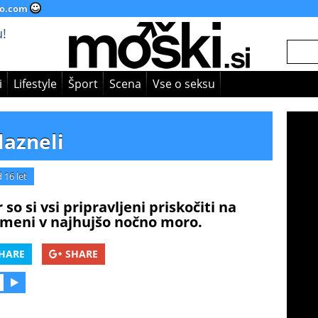
o.com
!
i
Lifestyle
Šport
Scena
Vse o seksu
lazneli
 16 let
o si vsi pripravljeni priskočiti na
meni v najhujšo nočno moro.
HARE
SHARE