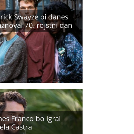
trick Swayze bi danes
znoval 70. rojstni dan
m
es Franco bo igral
ela Castra