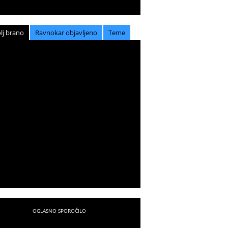
lj brano
Ravnokar objavljeno
Teme