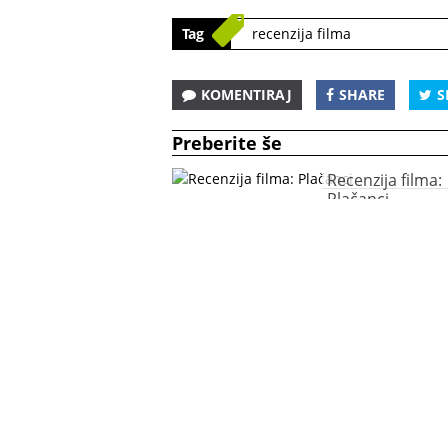
Tag
recenzija filma
KOMENTIRAJ
SHARE
S
Preberite še
Recenzija filma:
Plačanci