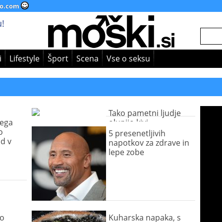
o.com
!
i
Lifestyle
Šport
Scena
Vse o seksu
Tako pametni ljudje
šega
olupijo kivi
o
5 presenetljivih
d v
napotkov za zdrave in
lepe zobe
no
Kuharska napaka, s