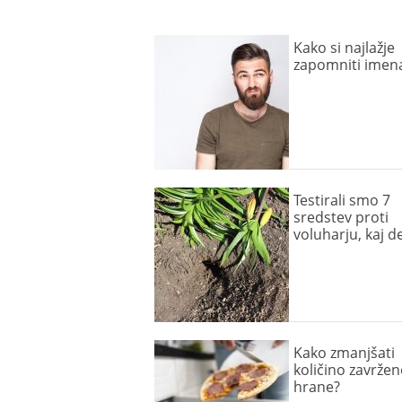
Kako si najlažje
zapomniti imena
Testirali smo 7
sredstev proti
voluharju, kaj d
Kako zmanjšati
količino zavržen
hrane?