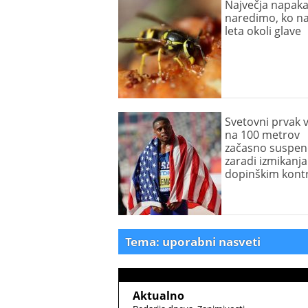
Največja napaka,
naredimo, ko n
leta okoli glave
Svetovni prvak 
na 100 metrov
začasno suspen
zaradi izmikanja
dopinškim kont
Tema: uporabni nasveti
Aktualno