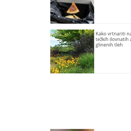
Kako vrtnariti n
težkih ilovnatih a
glinenih tleh