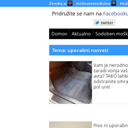
Ženska.si
Intimatemedicine
Hud
Pridružite se nam na
Facebooku
twitter
Domov
Aktualno
Sodoben mošk
Tema: uporabni nasveti
Vam je nerodno
zaradi vonja va
avta? TAKO lahk
odstranite smra
pol ure!
Pivo ni uporab