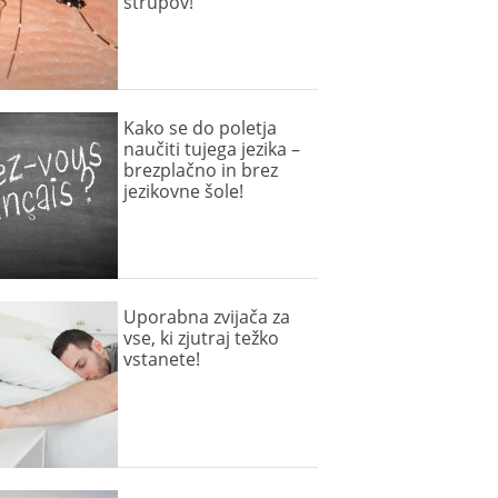
strupov!
Kako se do poletja
naučiti tujega jezika –
brezplačno in brez
jezikovne šole!
Uporabna zvijača za
vse, ki zjutraj težko
vstanete!