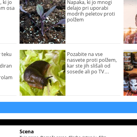
 ki jo
Napaka, ki jo mnogi
am osa
delajo pri uporabi
modrih peletov proti
polžem
v teku
Pozabite na vse
nasvete proti polžem,
diran
kar ste jih slišali od
sosede ali po TV…
rolam
Scena