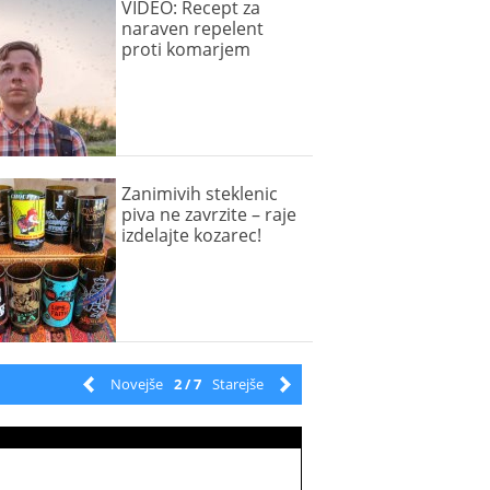
VIDEO: Recept za
naraven repelent
proti komarjem
Zanimivih steklenic
piva ne zavrzite – raje
izdelajte kozarec!
Novejše
2 / 7
Starejše