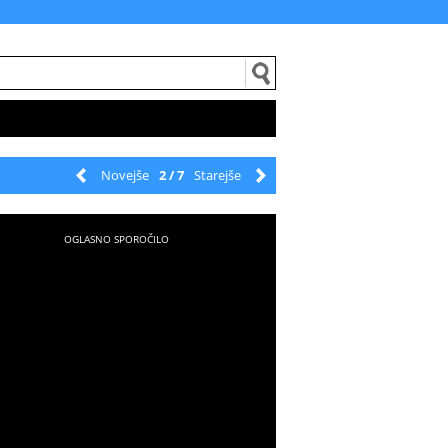
Novejše
2 / 7
Starejše