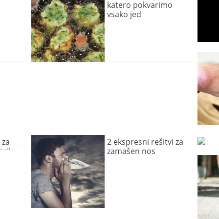
!
katero pokvarimo
vsako jed
 za
2 ekspresni rešitvi za
aril
zamašen nos