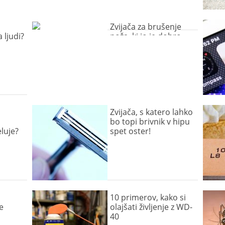
Zvijača za brušenje
 ljudi?
noža, ki jo je dobro
poznati
Zvijača, s katero lahko
bo topi brivnik v hipu
eluje?
spet oster!
10 primerov, kako si
e
olajšati življenje z WD-
40