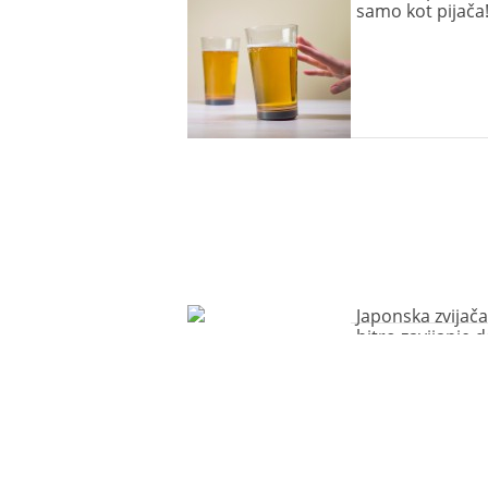
samo kot pijača
Japonska zvijača
hitro zavijanje d
(video)