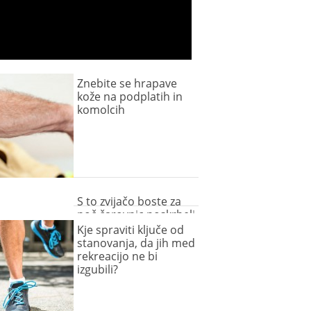
Znebite se hrapave
kože na podplatih in
komolcih
S to zvijačo boste za
noč čarovnic poskrbeli
za obilico gravža
Kje spraviti ključe od
(video)
stanovanja, da jih med
rekreacijo ne bi
izgubili?