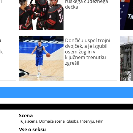
i
ruskega čudežnega
dečka
u
Dončiću uspel trojni
dvojček, a je izgubil
ok
osem žog in v
ključnem trenutku
zgrešil
Scena
Tuja scena
Domača scena
Glasba
Intervju
Film
Vse o seksu