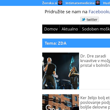
Ženska.si
Intimatemedicine
Hud
Pridružite se nam na
Facebooku
twitter
Domov
Aktualno
Sodoben mošk
Tema: ZDA
Dr. Dre zaradi
krvavitve v mož
pristal v bolnišn
Ker želijo bolj e
poslovanje podje
boljše delovne 