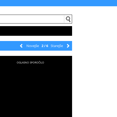
Novejše
2 / 6
Starejše