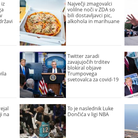
 iz
Največji zmagovalci
ga
volilne noči v ZDA so
v
bili dostavljavci pic,
državi
alkohola in marihuane
Twitter zaradi
zavajujočih trditev
blokiral objave
ila
Trumpovega
svetovalca za covid-19
ejal
To je naslednik Luke
ji na
Dončića v ligi NBA