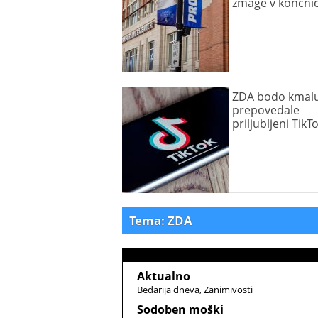
zmage v končnic
ZDA bodo kmal
prepovedale
priljubljeni TikT
Tema: ZDA
Aktualno
Bedarija dneva
Zanimivosti
Sodoben moški