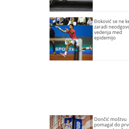
Đoković se ne k
zaradi neodgov
vedenja med
epidemijo
Dončić moštvu
pomagal do prv