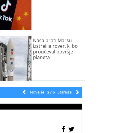
Nasa proti Marsu
izstrelila rover, ki bo
proučeval površje
planeta
Novejše
2 / 6
Starejše