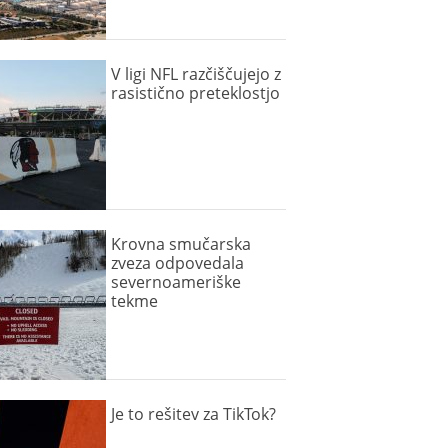
V ligi NFL razčiščujejo z
rasistično preteklostjo
Krovna smučarska
zveza odpovedala
severnoameriške
tekme
Je to rešitev za TikTok?