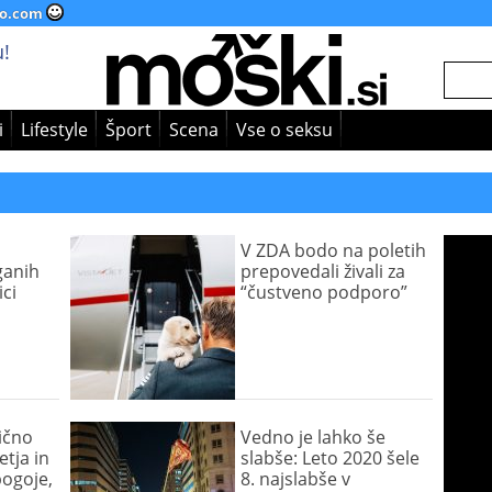
o.com
!
i
Lifestyle
Šport
Scena
Vse o seksu
V ZDA bodo na poletih
ganih
prepovedali živali za
ici
“čustveno podporo”
tično
Vedno je lahko še
tja in
slabše: Leto 2020 šele
pogoje,
8. najslabše v