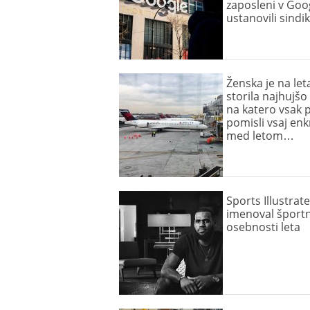
zaposleni v Goo
ustanovili sindi
Ženska je na let
storila najhujšo 
na katero vsak 
pomisli vsaj enk
med letom…
Sports Illustrate
imenoval šport
osebnosti leta