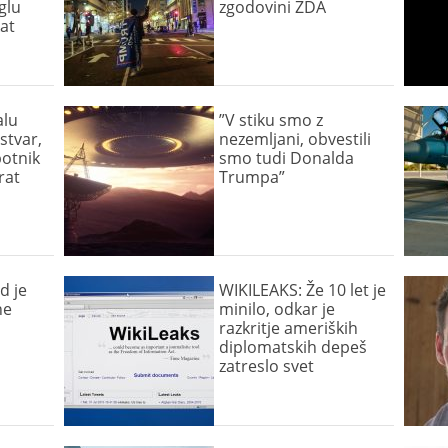
glu
zgodovini ZDA
kat
alu
”V stiku smo z
stvar,
nezemljani, obvestili
potnik
smo tudi Donalda
rat
Trumpa”
d je
WIKILEAKS: Že 10 let je
ne
minilo, odkar je
razkritje ameriških
diplomatskih depeš
zatreslo svet