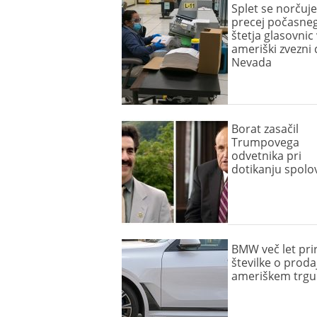
Splet se norčuje
precej počasne
štetja glasovnic 
ameriški zvezni 
Nevada
Borat zasačil
Trumpovega
odvetnika pri
dotikanju spolov
BMW več let prir
številke o proda
ameriškem trgu