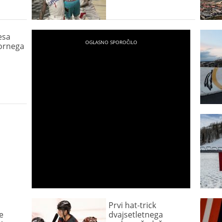
esa
ornega
Prvi hat-trick
e
dvajsetletnega