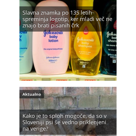
Slavna znamka po 135 letih
spreminja logotip, ker mladi več ne
znajo brati pisanih črk
Aktualno
Kako je to sploh mogoče, da so v
Sloveniji psi še vedno priklenjeni
na verige?