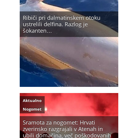
Ribiči pri dalmatinskem otoku
ustrelili delfina. Razlog je
šokanten…
Aktualno
Nogomet
Sramota za nogomet: Hrvati
zverinsko razgrajali v Atenah in
ubili domačina, več poškodovanih