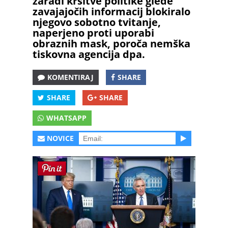
zaradi kršitve politike glede
zavajajočih informacij blokiralo
njegovo sobotno tvitanje,
naperjeno proti uporabi
obraznih mask, poroča nemška
tiskovna agencija dpa.
KOMENTIRAJ
SHARE
SHARE
SHARE
WHATSAPP
NOVICE