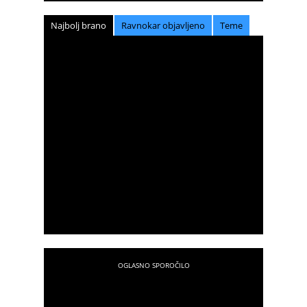
Najbolj brano
Ravnokar objavljeno
Teme