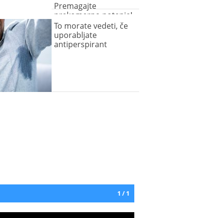
Premagajte
prekomerno potenje!
To morate vedeti, če
uporabljate
antiperspirant
1 / 1