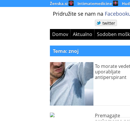
Ženska.si
Intimatemedicine
Hud
Pridružite se nam na
Facebooku
twitter
Domov
Aktualno
Sodoben mošk
Tema: znoj
To morate vedet
uporabljate
antiperspirant
Premagajte
prekomerno pot