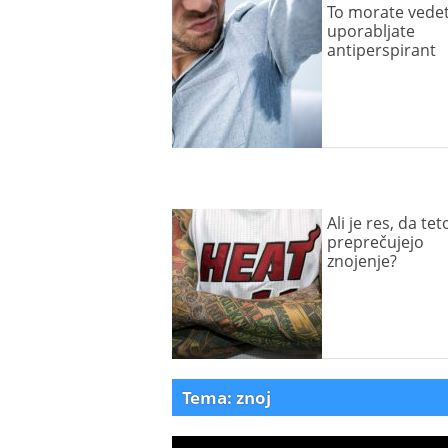
To morate vedet
uporabljate
antiperspirant
Ali je res, da te
preprečujejo
znojenje?
Tema: znoj