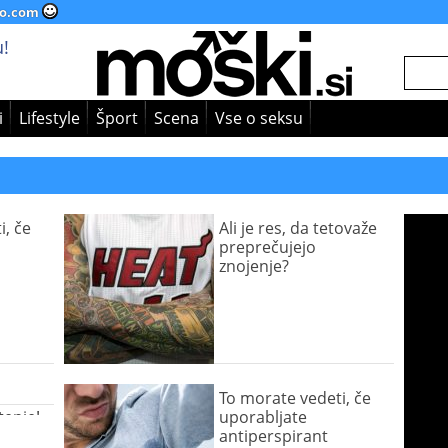
o.com
!
i
Lifestyle
Šport
Scena
Vse o seksu
i, če
Ali je res, da tetovaže
preprečujejo
znojenje?
To morate vedeti, če
enje!
uporabljate
antiperspirant