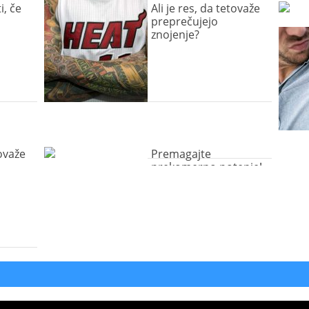
i, če
Ali je res, da tetovaže
preprečujejo
znojenje?
tovaže
Premagajte
prekomerno potenje!