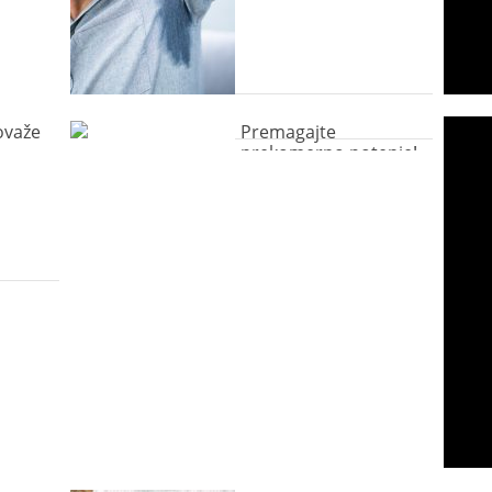
tovaže
Premagajte
prekomerno potenje!