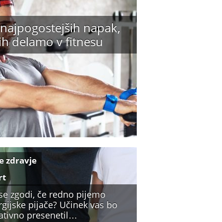
 najpogostejših napak,
jih delamo v fitnesu
e zdravje
rt
 se zgodi, če redno pijemo
gijske pijače? Učinek vas bo
ativno presenetil…