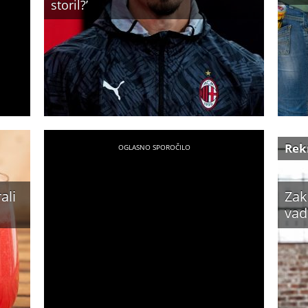
storil?’
Rek
ali
Zak
vad