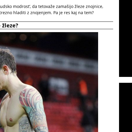
‘ljudsko modrost’, da tetovaže zamašijo žleze znojnice,
trezno hladiti z znojenjem. Pa je res kaj na tem?
 žleze?