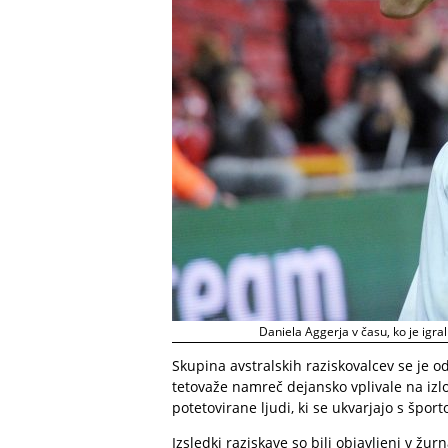
Daniela Aggerja v času, ko je igral
Skupina avstralskih raziskovalcev se je od
tetovaže namreč dejansko vplivale na izl
potetovirane ljudi, ki se ukvarjajo s špor
Izsledki raziskave
so bili objavljeni v žu