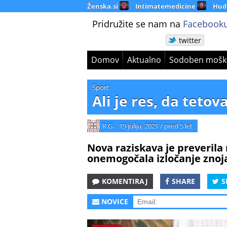
Ženska.si
Intimatemedicine
Hud
Pridružite se nam na
Facebooku
twitter
Domov
Aktualno
Sodoben mošk
Šport
Ali je res, da teto
R.G.
19 julija, 2021
/
pred 5 let
Nova raziskava je preverila m
onemogočala izločanje znoja
KOMENTIRAJ
SHARE
S
NOVICE