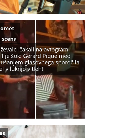
gomet
a scena
ževalci čakali na avtogram,
il je šok: Gerard Pique med
lušanjem glasovnega sporočila
l v luknjo v tleh!
es