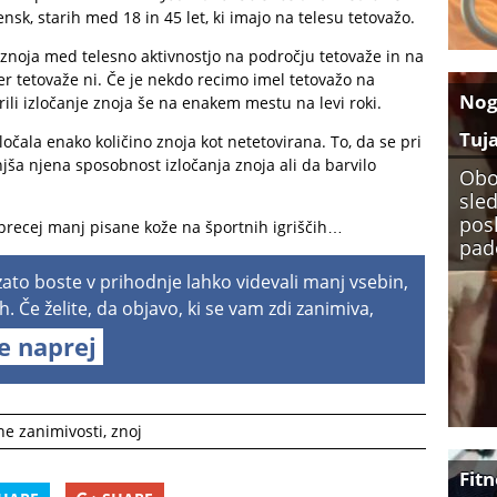
ensk, starih med 18 in 45 let, ki imajo na telesu tetovažo.
a znoja med telesno aktivnostjo na področju tetovaže in na
 tetovaže ni. Če je nekdo recimo imel tetovažo na
No
ili izločanje znoja še na enakem mestu na levi roki.
Tuj
zločala enako količino znoja kot netetovirana. To, da se pri
jša njena sposobnost izločanja znoja ali da barvilo
Obo
sled
pos
precej manj pisane kože na športnih igriščih…
pade
 zato boste v prihodnje lahko videvali manj vsebin,
h. Če želite, da objavo, ki se vam zdi zanimiva,
te naprej
ne zanimivosti
,
znoj
Fitn