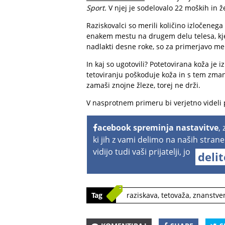
Sport.
V njej je sodelovalo 22 moških in ž
Raziskovalci so merili količino izločeneg
enakem mestu na drugem delu telesa, kjer
nadlakti desne roke, so za primerjavo mer
In kaj so ugotovili? Potetovirana koža je i
tetoviranju poškoduje koža in s tem zman
zamaši znojne žleze, torej ne drži.
V nasprotnem primeru bi verjetno videli 
acebook spreminja nastavitve
,
ki jih z vami delimo na naših strane
vidijo tudi vaši prijatelji, jo
deli
Tag
raziskava
,
tetovaža
,
znanstve