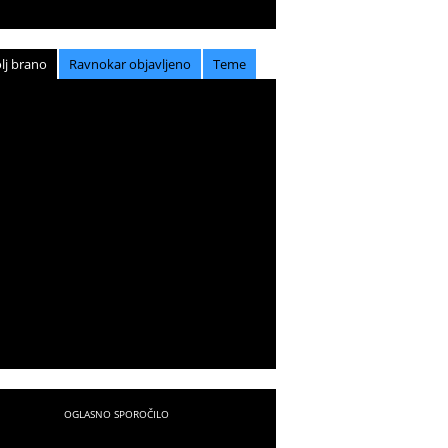
lj brano
Ravnokar objavljeno
Teme