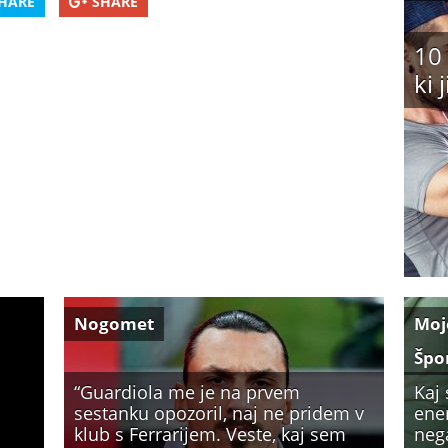
HARE
SHARE
10
ki 
Nogomet
Moj
Špo
“Guardiola me je na prvem
Kaj
sestanku opozoril, naj ne pridem v
ener
klub s Ferrarijem. Veste, kaj sem
neg