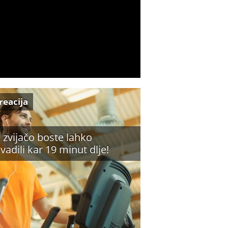
reacija
o zvijačo boste lahko
ovadili kar 19 minut dlje!