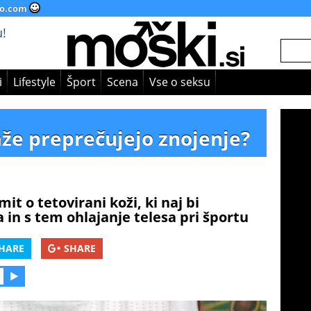
o.com
!
i
Lifestyle
Šport
Scena
Vse o seksu
važe preprečujejo znojenje?
it o tetovirani koži, ki naj bi
 in s tem ohlajanje telesa pri športu
HARE
SHARE