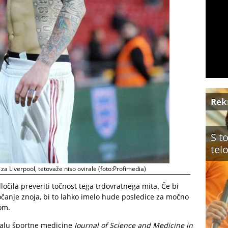
Rek
S t
tel
 za Liverpool, tetovaže niso ovirale (foto:Profimedia)
ločila preveriti točnost tega trdovratnega mita. Če bi
očanje znoja, bi to lahko imelo hude posledice za močno
tom.
rnalu športne medicine
Journal of Science and Medicine in