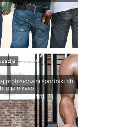
reacija
aj profesionalni športniki ob
bi pijejo kavo