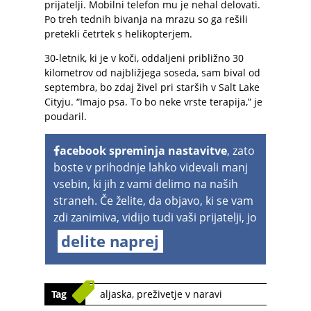
prijatelji. Mobilni telefon mu je nehal delovati.
Po treh tednih bivanja na mrazu so ga rešili
pretekli četrtek s helikopterjem.
30-letnik, ki je v koči, oddaljeni približno 30
kilometrov od najbližjega soseda, sam bival od
septembra, bo zdaj živel pri starših v Salt Lake
Cityju. “Imajo psa. To bo neke vrste terapija,” je
poudaril.
acebook spreminja nastavitve
, zato
boste v prihodnje lahko videvali manj
vsebin, ki jih z vami delimo na naših
straneh. Če želite, da objavo, ki se vam
zdi zanimiva, vidijo tudi vaši prijatelji, jo
delite naprej
Tag
aljaska
,
preživetje v naravi