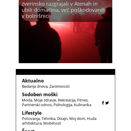
zverinsko razgrajali v Atenah in
ubili domačina, več poškodovanih
v bolnišnici
Aktualno
Bedarija dneva
Zanimivosti
Sodoben moški
Moda
Moje zdravje
Rekreacija
Fitnes
Partnerski odnos
Psihologija
Kulinarika
Lifestyle
Potovanja
Tehnika
Dizajn
Moj dom
Huda
arhitektura
Mobilnost