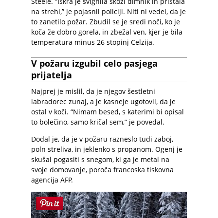
Steele. “Iskra je švignila skozi dimnik in pristala
na strehi,” je pojasnil policiji. Niti ni vedel, da je
to zanetilo požar. Zbudil se je sredi noči, ko je
koča že dobro gorela, in zbežal ven, kjer je bila
temperatura minus 26 stopinj Celzija.
V požaru izgubil celo pasjega
prijatelja
Najprej je mislil, da je njegov šestletni
labradorec zunaj, a je kasneje ugotovil, da je
ostal v koči. “Nimam besed, s katerimi bi opisal
to bolečino, samo kričal sem,” je povedal.
Dodal je, da je v požaru razneslo tudi zaboj,
poln streliva, in jeklenko s propanom. Ogenj je
skušal pogasiti s snegom, ki ga je metal na
svoje domovanje, poroča francoska tiskovna
agencija AFP.