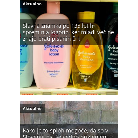
Aktualno
Slavna znamka po 135 letih
spreminja logotip, ker mladi več ne
znajo brati pisanih črk
Aktualno
Kako je to sploh mogoče, da so v
Sloveniji psi še vedno priklenjeni