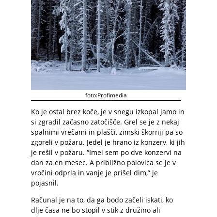
foto:Profimedia
Ko je ostal brez koče, je v snegu izkopal jamo in
si zgradil začasno zatočišče. Grel se je z nekaj
spalnimi vrečami in plašči, zimski škornji pa so
zgoreli v požaru. Jedel je hrano iz konzerv, ki jih
je rešil v požaru. “Imel sem po dve konzervi na
dan za en mesec. A približno polovica se je v
vročini odprla in vanje je prišel dim,” je
pojasnil.
Računal je na to, da ga bodo začeli iskati, ko
dlje časa ne bo stopil v stik z družino ali