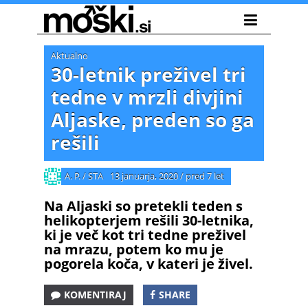
Aktualno
30-letnik preživel tri
tedne v mrzli divjini
Aljaske, preden so ga
rešili
A. P. / STA
13 januarja, 2020
/
pred 7 let
Na Aljaski so pretekli teden s
helikopterjem rešili 30-letnika,
ki je več kot tri tedne preživel
na mrazu, potem ko mu je
pogorela koča, v kateri je živel.
KOMENTIRAJ
SHARE