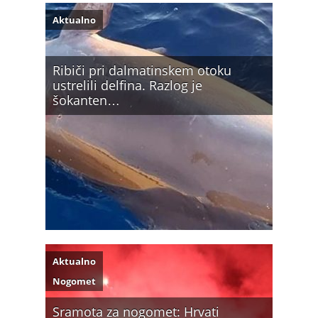
Aktualno
Ribiči pri dalmatinskem otoku
ustrelili delfina. Razlog je
šokanten…
Aktualno
Nogomet
Sramota za nogomet: Hrvati