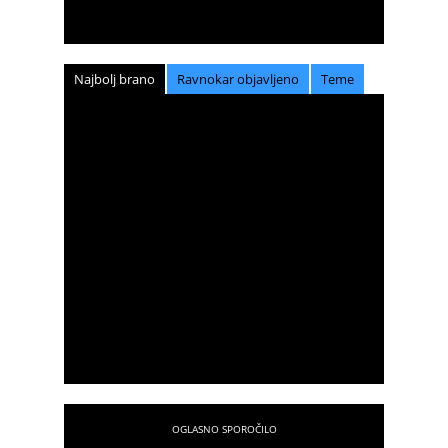
Najbolj brano
Ravnokar objavljeno
Teme