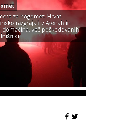
gomet
mota za nogomet: Hrvati
insko razgrajali v Atenah in
li domačina, več poškodovanih
lnišnici