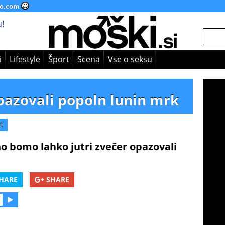
o.com
!
i
Lifestyle
Šport
Scena
Vse o seksu
pazovali popoln lunin mrk
t
 bomo lahko jutri zvečer opazovali
HARE
SHARE