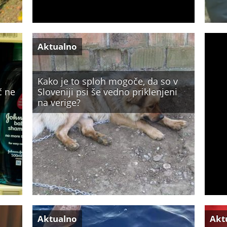
Aktualno
Kako je to sploh mogoče, da so v
č ne
Sloveniji psi še vedno priklenjeni
na verige?
Aktualno
Akt