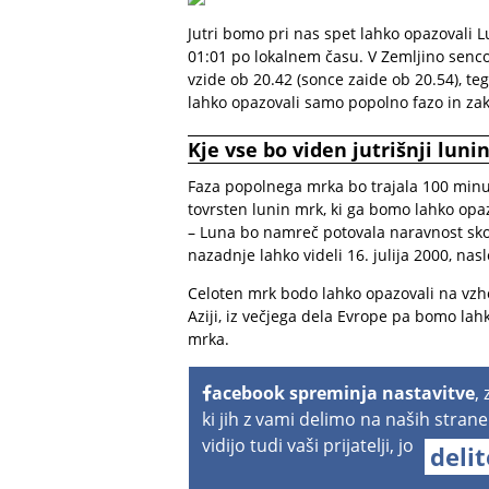
Jutri bomo pri nas spet lahko opazovali L
01:01 po lokalnem času. V Zemljino senco 
vzide ob 20.42 (sonce zaide ob 20.54), t
lahko opazovali samo popolno fazo in za
Kje vse bo viden jutrišnji luni
Faza popolnega mrka bo trajala 100 minut,
tovrsten lunin mrk, ki ga bomo lahko opazov
– Luna bo namreč potovala naravnost sko
nazadnje lahko videli 16. julija 2000, nasl
Celoten mrk bodo lahko opazovali na vzh
Aziji, iz večjega dela Evrope pa bomo la
mrka.
acebook spreminja nastavitve
,
ki jih z vami delimo na naših strane
vidijo tudi vaši prijatelji, jo
deli