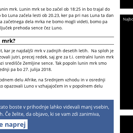
unin mrk. Lunin mrk se bo začel ob 18:25 in bo trajal do
bo Luna začela lesti ob 20.23, ker pa pri nas Luna ta dan
Najbo
ega začetnega dela mrka ne bomo mogli videti, bomo pa
ključek prehoda sence čez Luno.
n mrk?
 kar je najdaljši mrk v zadnjih desetih letih. Na sploh je
ali jutri, precej redek, saj gre za t.i. centralni lunin mrk
zi središče Zemljine sence. Tak popoln lunin mrk smo
ednji pa bo 27. julija 2018.
odnem delu Afrike, na Srednjem vzhodu in v osrednji
hko opazovali Luno v vzhajajočem in v popolnem delu
 zato boste v prihodnje lahko videvali manj vsebin,
h. Če želite, da objavo, ki se vam zdi zanimiva,
te naprej