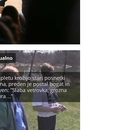
ualno
pletu krožijo stari posnetki
na, preden je postal bogat in
ven: ”Slaba vetrovka, grozna
zura…”