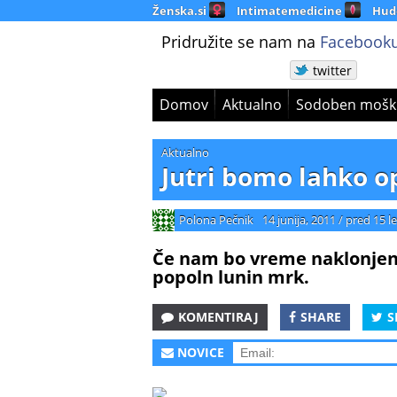
Ženska.si
Intimatemedicine
Hud
Pridružite se nam na
Facebooku
twitter
Domov
Aktualno
Sodoben mošk
Aktualno
Jutri bomo lahko o
Polona Pečnik
14 junija, 2011
/
pred 15 le
Če nam bo vreme naklonjeno
popoln lunin mrk.
KOMENTIRAJ
SHARE
S
NOVICE