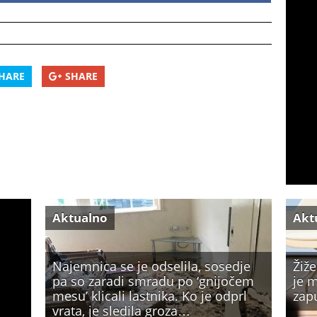
HARE
SHARE
Aktualno
Akt
Najemnica se je odselila, sosedje
Žiže
pa so zaradi smradu po ‘gnijočem
je m
mesu’ klicali lastnika. Ko je odprl
zap
vrata, je sledila groza…