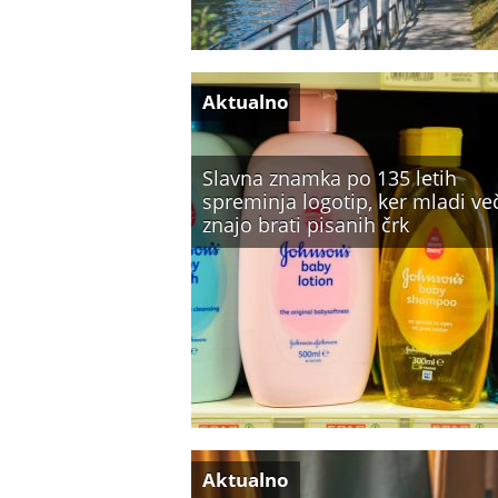
Aktualno
Slavna znamka po 135 letih
spreminja logotip, ker mladi ve
znajo brati pisanih črk
Aktualno