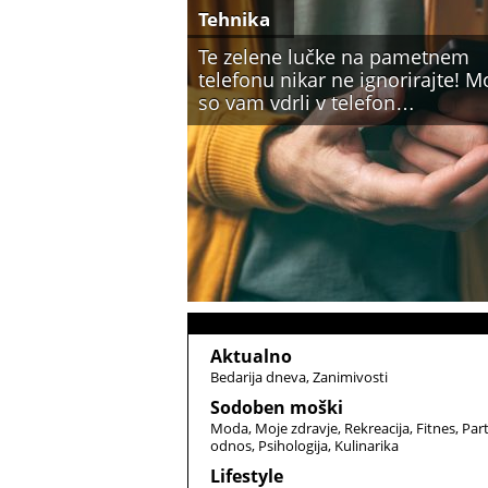
Tehnika
Te zelene lučke na pametnem
telefonu nikar ne ignorirajte! 
so vam vdrli v telefon…
Aktualno
Bedarija dneva
Zanimivosti
Sodoben moški
Moda
Moje zdravje
Rekreacija
Fitnes
Par
odnos
Psihologija
Kulinarika
Lifestyle