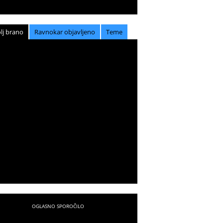
lj brano
Ravnokar objavljeno
Teme