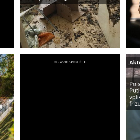
Akt
Po s
Puti
vpli
fri