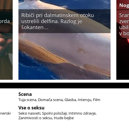
No
Ribiči pri dalmatinskem otoku
Sra
Morda
ustrelili delfina. Razlog je
zver
šokanten…
ubi
v bo
Scena
Tuja scena
Domača scena
Glasba
Intervju
Film
Vse o seksu
tnerski
Seksi nasveti
Spolni položaji
Intimno zdravje
Zanimivosti o seksu
Hude bejbe