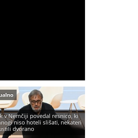
ualno
k v Nemčiji povedal resnico, ki
nogi niso hoteli slišati, nekateri
ustili dvorano