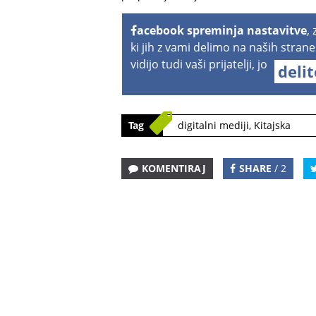
acebook spreminja nastavitve
,
ki jih z vami delimo na naših strane
vidijo tudi vaši prijatelji, jo
deli
Tag
digitalni mediji
,
Kitajska
KOMENTIRAJ
SHARE
/ 2