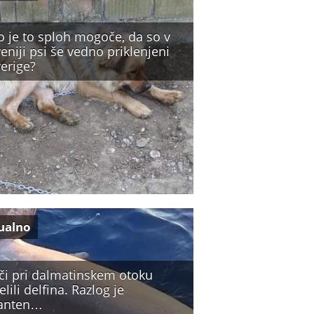
o je to sploh mogoče, da so v
eniji psi še vedno priklenjeni
erige?
ualno
iči pri dalmatinskem otoku
elili delfina. Razlog je
anten…