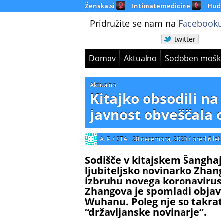
Ženska.si
Intimatemedicine
Hud
Pridružite se nam na
Facebooku
twitter
Domov
Aktualno
Sodoben mošk
Aktualno
Kitajko obsodili na 
javnost obveščala
A. P. / STA
28 decembra, 2020
/
pred 6 let
Sodišče v kitajskem Šanghaju
ljubiteljsko novinarko Zhan
izbruhu novega koronavirus
Zhangova je spomladi objav
Wuhanu. Poleg nje so takrat 
“državljanske novinarje”.