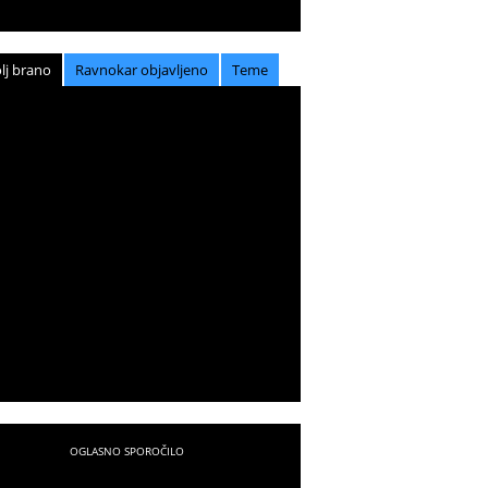
lj brano
Ravnokar objavljeno
Teme