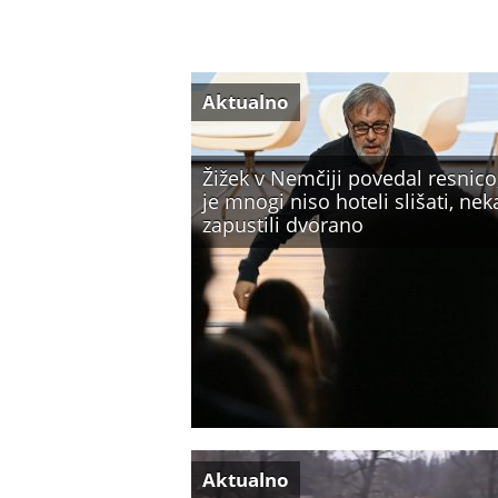
Aktualno
Žižek v Nemčiji povedal resnico,
je mnogi niso hoteli slišati, nek
zapustili dvorano
Aktualno