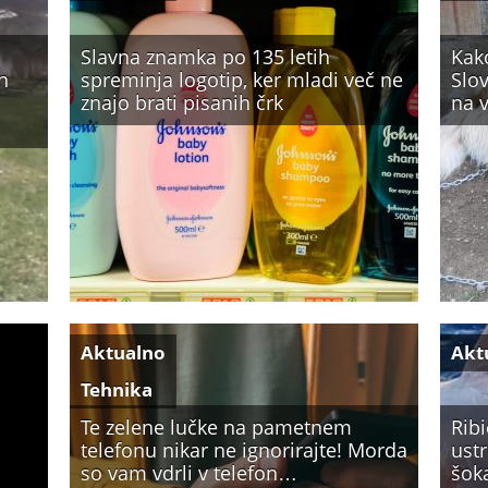
Slavna znamka po 135 letih
Kak
n
spreminja logotip, ker mladi več ne
Slov
znajo brati pisanih črk
na v
Aktualno
Akt
Tehnika
Te zelene lučke na pametnem
Rib
telefonu nikar ne ignorirajte! Morda
ustr
so vam vdrli v telefon…
šok