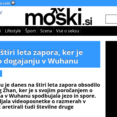
o.com
!
i
Lifestyle
Šport
Scena
Vse o seksu
štiri leta zapora, ker je
 o dogajanju v Wuhanu
 je danes na štiri leta zapora obsodilo
g Zhan, ker je s svojim poročanjem o
a v Wuhanu spodbujala jezo in spore.
ljala videoposnetke o razmerah v
aretirali tudi številne druge