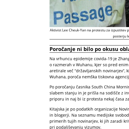
Aktivist Lee Cheuk-Yan na protestu za izpustitev p
posterju l
Poročanje ni bilo po okusu obl
Na vrhuncu epidemije covida-19 je Zhang
o razmerah v Wuhanu, kjer so pred enim le
aretirale več “državljanskih novinarjev”, 
Wuhana, poroča nemška tiskovna agencij
Po poročanju časnika South China Morning
slabem stanju in je prišla na sodišče z i
priporu in naj bi iz protesta nekaj časa z
Kitajska je po podatkih organizacije Novi
in blogerji. Na seznamu medijske svobode
primerih tujih novinarjev, ki jih zaradi k
pri podaljševanju vizumov.