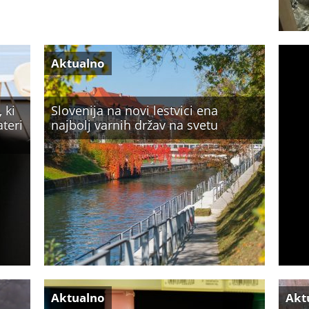
Aktualno
 ki
Slovenija na novi lestvici ena
ateri
najbolj varnih držav na svetu
Aktualno
Akt