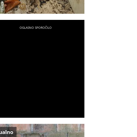
ualno