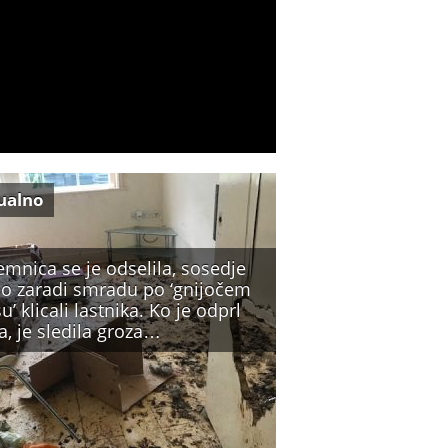
ualno
mnica se je odselila, sosedje
so zaradi smradu po ‘gnijočem
’ klicali lastnika. Ko je odprl
a, je sledila groza…