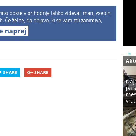
 zato boste v prihodnje lahko videvali manj vsebin,
h. Če želite, da objavo, ki se vam zdi zanimiva,
te naprej
Akt
SHARE
SHARE
Naje
pa 
mesu
vrat