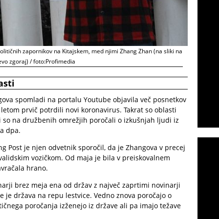
olitičnih zapornikov na Kitajskem, med njimi Zhang Zhan (na sliki na
evo zgoraj) / foto:Profimedia
asti
ova spomladi na portalu Youtube objavila več posnetkov
tom prvič potrdili novi koronavirus. Takrat so oblasti
ki so na družbenih omrežjih poročali o izkušnjah ljudi iz
a dpa.
 Post je njen odvetnik sporočil, da je Zhangova v precej
nvalidskim vozičkom. Od maja je bila v preiskovalnem
avračala hrano.
narji brez meja ena od držav z največ zaprtimi novinarji
 je država na repu lestvice. Vedno znova poročajo o
ritičnega poročanja izženejo iz države ali pa imajo težave