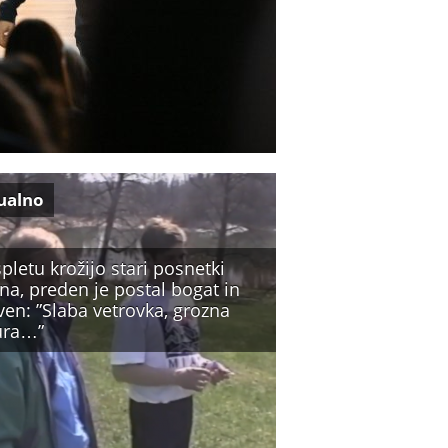
ualno
pletu krožijo stari posnetki
na, preden je postal bogat in
ven: ”Slaba vetrovka, grozna
zura…”