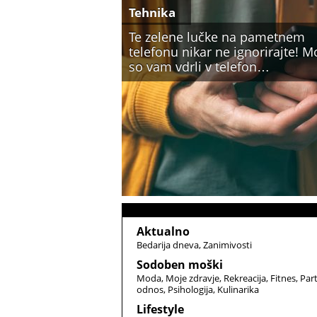
Tehnika
Te zelene lučke na pametnem
telefonu nikar ne ignorirajte! 
so vam vdrli v telefon…
Aktualno
Bedarija dneva
Zanimivosti
Sodoben moški
Moda
Moje zdravje
Rekreacija
Fitnes
Par
odnos
Psihologija
Kulinarika
Lifestyle