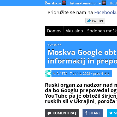
Ženska.si
Intimatemedicine
Hud
Pridružite se nam na
Facebooku
twitter
Domov
Aktualno
Sodoben mošk
Aktualno
Moskva Google obto
informacij in prep
A. P. / STA
7 aprila, 2022
/
pred 4 leta
Ruski organ za nadzor nad 
da bo Googlu prepovedal ogl
YouTube pa je obtožil širjen
ruskih sil v Ukrajini, poroč
KOMENTIRAJ
SHARE
S