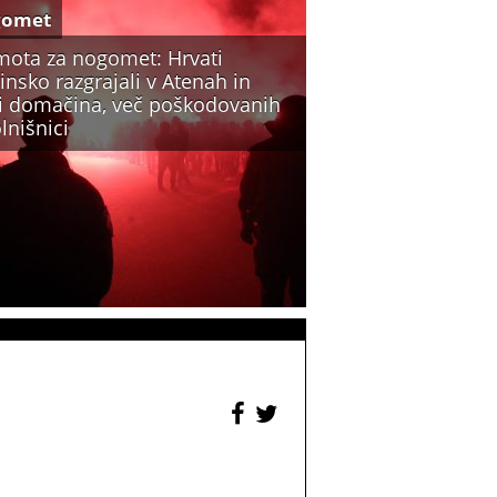
gomet
mota za nogomet: Hrvati
insko razgrajali v Atenah in
li domačina, več poškodovanih
lnišnici