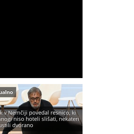
ualno
k v Nemčiji povedal resnico, ki
nogi niso hoteli slišati, nekateri
ustili dvorano