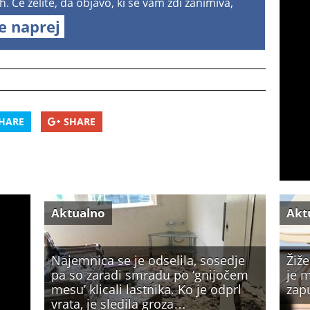
h. Če želite, da objavo, ki se vam zdi zanimiva,
te naprej
HARE
SHARE
Aktualno
Akt
Najemnica se je odselila, sosedje
Žiže
pa so zaradi smradu po ‘gnijočem
je m
mesu’ klicali lastnika. Ko je odprl
zap
vrata, je sledila groza…