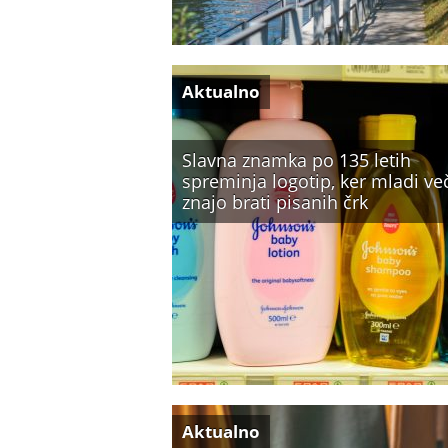
Aktualno
Slavna znamka po 135 letih
spreminja logotip, ker mladi ve
znajo brati pisanih črk
Aktualno