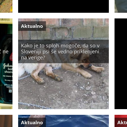
Aktualno
Kako je to sploh mogoče, da so v
č ne
Sloveniji psi še vedno priklenjeni
na verige?
Aktualno
Akt