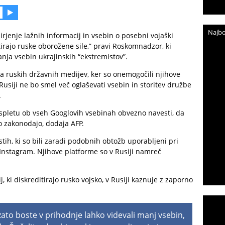
Najbo
irjenje lažnih informacij in vsebin o posebni vojaški
tirajo ruske oborožene sile,” pravi Roskomnadzor, ki
nja vsebin ukrajinskih “ekstremistov”.
ja ruskih državnih medijev, ker so onemogočili njihove
usiji ne bo smel več oglaševati vsebin in storitev družbe
.
a spletu ob vseh Googlovih vsebinah obvezno navesti, da
o zakonodajo, dodaja AFP.
istih, ki so bili zaradi podobnih obtožb uporabljeni pri
Instagram. Njihove platforme so v Rusiji namreč
, ki diskreditirajo rusko vojsko, v Rusiji kaznuje z zaporno
 zato boste v prihodnje lahko videvali manj vsebin,