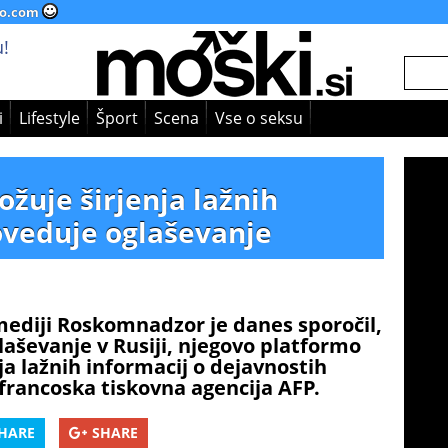
o.com
!
i
Lifestyle
Šport
Scena
Vse o seksu
žuje širjenja lažnih
oveduje oglaševanje
mediji Roskomnadzor je danes sporočil,
aševanje v Rusiji, njegovo platformo
ja lažnih informacij o dejavnostih
a francoska tiskovna agencija AFP.
HARE
SHARE