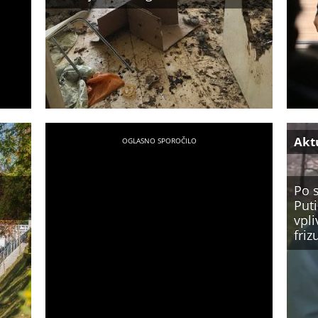
Akt
Po s
Puti
vpli
fri