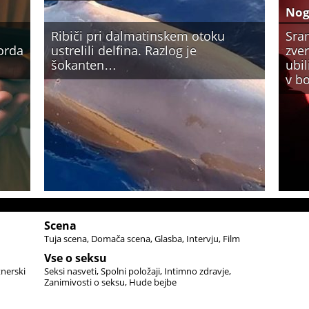
No
Ribiči pri dalmatinskem otoku
Sra
Morda
ustrelili delfina. Razlog je
zver
šokanten…
ubi
v bo
Scena
Tuja scena
Domača scena
Glasba
Intervju
Film
Vse o seksu
tnerski
Seksi nasveti
Spolni položaji
Intimno zdravje
Zanimivosti o seksu
Hude bejbe