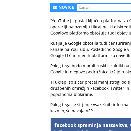
NOVICE
“YouTube je postal ključna platforma za š
operaciji na ozemlju Ukrajine, ki diskredi
Googlovo platformo obtožuje tudi objavlja
Rusija je Google obtožila tudi cenzuriran
kanale na YouTubu. Posledično Google v R
Google LLC in njenih platform, so navedli
Poleg tega bodo morali ruski iskalniki n
Google in njegove podružnice kršijo rusk
Ti ukrepi so sicer precej manj strogi od t
družbenih omrežjih Facebook, Twitter in 
popolnoma blokirane.
Poleg tega se širjenje vsakršnih informacij
kaznijo, še navaja AFP.
acebook spreminja nastavitve
,