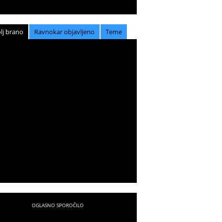
lj brano
Ravnokar objavljeno
Teme