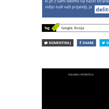
ki jih z vami delimo na naših strane
vidijo tudi vaši prijatelji, jo
deli
Tag
Google
,
Rusija
KOMENTIRAJ
SHARE
S