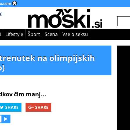
o.com
!
i
Lifestyle
Šport
Scena
Vse o seksu
 trenutek na olimpijskih
o)
odkov čim manj…
SHARE
SHARE