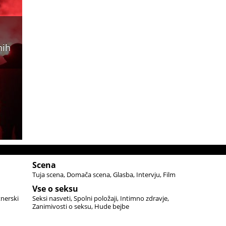
nih
Scena
Tuja scena
Domača scena
Glasba
Intervju
Film
Vse o seksu
tnerski
Seksi nasveti
Spolni položaji
Intimno zdravje
Zanimivosti o seksu
Hude bejbe