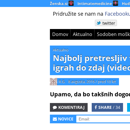
Ženska.si
Intimatemedicine
Hud
Pridružite se nam na
Facebooku
twitter
Domov
Aktualno
Sodoben mošk
Aktualno
Najbolj pretresljiv
igrah do zdaj (vide
R.G.
8 avgusta, 2016
/
pred 10 let
Upamo, da bo takšnih dog
KOMENTIRAJ
SHARE
/ 34
NOVICE