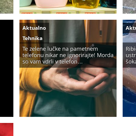
Aktualno
Akt
Tehnika
Te zelene lučke na pametnem
Rib
telefonu nikar ne ignorirajte! Morda
ustr
so vam vdrli v telefon…
šok