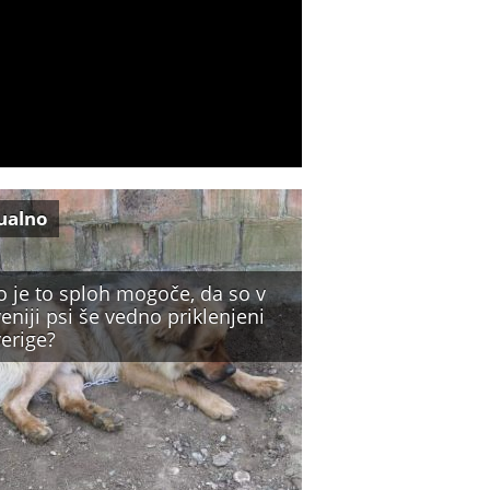
ualno
o je to sploh mogoče, da so v
eniji psi še vedno priklenjeni
erige?