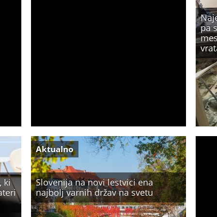
Naje
pa 
mesu
vrat
Aktualno
 ki
Slovenija na novi lestvici ena
ateri
najbolj varnih držav na svetu