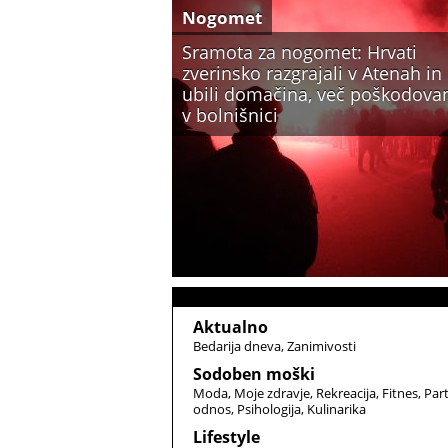
Nogomet
Sramota za nogomet: Hrvati
zverinsko razgrajali v Atenah in
ubili domačina, več poškodova
v bolnišnici
Aktualno
Bedarija dneva
Zanimivosti
Sodoben moški
Moda
Moje zdravje
Rekreacija
Fitnes
Par
odnos
Psihologija
Kulinarika
Lifestyle