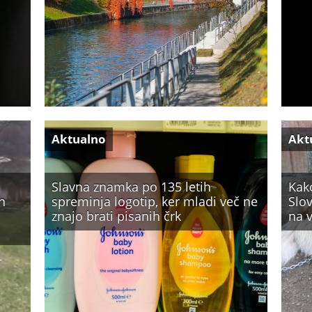
Aktualno
Akt
Slavna znamka po 135 letih
Kak
n
spreminja logotip, ker mladi več ne
Slov
znajo brati pisanih črk
na v