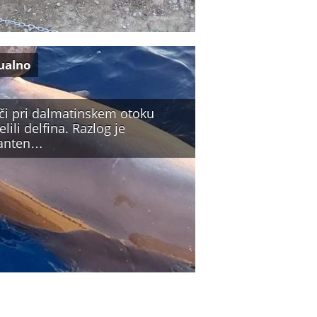
ualno
iči pri dalmatinskem otoku
elili delfina. Razlog je
anten…