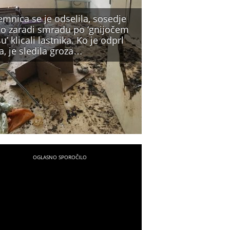
mnica se je odselila, sosedje
so zaradi smradu po ‘gnijočem
’ klicali lastnika. Ko je odprl
a, je sledila groza…