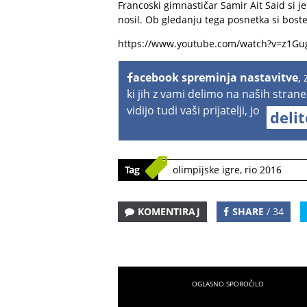
Francoski gimnastičar Samir Ait Said si j
nosil. Ob gledanju tega posnetka si boste
https://www.youtube.com/watch?v=z1G
acebook spreminja nastavitve
,
ki jih z vami delimo na naših strane
vidijo tudi vaši prijatelji, jo
deli
Tag
olimpijske igre
,
rio 2016
KOMENTIRAJ
SHARE
/ 34