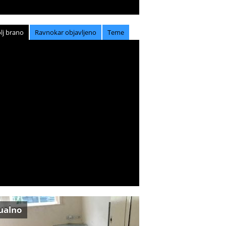
lj brano
Ravnokar objavljeno
Teme
ualno