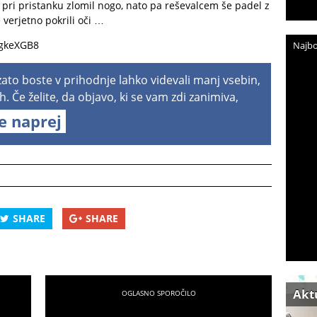
e pri pristanku zlomil nogo, nato pa reševalcem še padel z
 verjetno pokrili oči …
ugkeXGB8
Najbo
 zato boste v prihodnje lahko videvali manj vsebin,
h. Če želite, da objavo, ki se vam zdi zanimiva,
te naprej
SHARE
SHARE
Akt