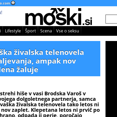
o.com
!
i
Lifestyle
Šport
Scena
Vse o seksu
ška živalska telenovela
daljevanja, ampak nov
lena žaluje
strehi hiše v vasi Brodska Varoš v
 svojega dolgoletnega partnerja, samca
vaška živalska telenovela tako letos ni
nov zaplet. Klepetana letos ni prvič po
hrano, odpada ji perje, poročajo