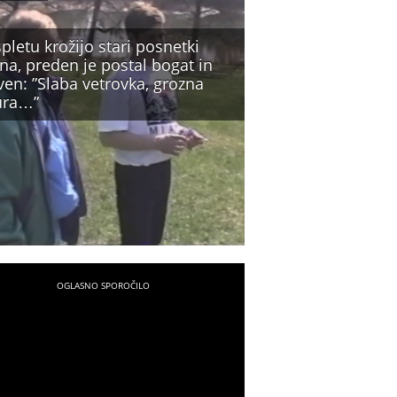
pletu krožijo stari posnetki
na, preden je postal bogat in
ven: ”Slaba vetrovka, grozna
zura…”