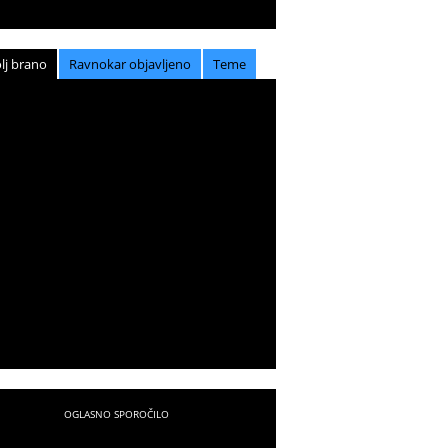
lj brano
Ravnokar objavljeno
Teme