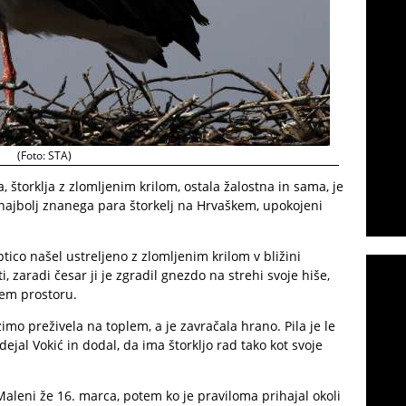
(Foto: STA)
a, štorklja z zlomljenim krilom, ostala žalostna in sama, je
 najbolj znanega para štorkelj na Hrvaškem, upokojeni
ptico našel ustreljeno z zlomljenim krilom v bližini
i, zaradi česar ji je zgradil gnezdo na strehi svoje hiše,
tem prostoru.
zimo preživela na toplem, a je zavračala hrano. Pila je le
 dejal Vokić in dodal, da ima štorkljo rad tako kot svoje
 Maleni že 16. marca, potem ko je praviloma prihajal okoli