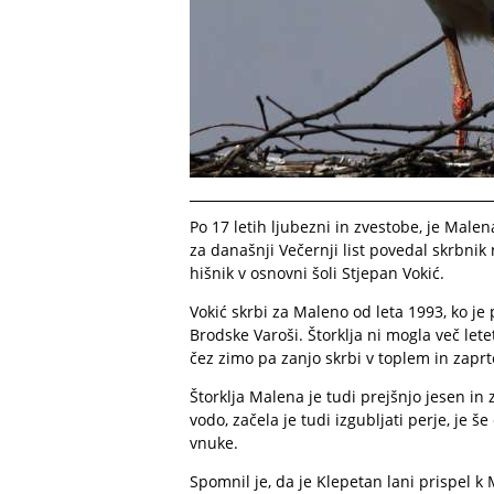
Po 17 letih ljubezni in zvestobe, je Malen
za današnji Večernji list povedal skrbnik
hišnik v osnovni šoli Stjepan Vokić.
Vokić skrbi za Maleno od leta 1993, ko je 
Brodske Varoši. Štorklja ni mogla več letet
čez zimo pa zanjo skrbi v toplem in zapr
Štorklja Malena je tudi prejšnjo jesen in 
vodo, začela je tudi izgubljati perje, je še
vnuke.
Spomnil je, da je Klepetan lani prispel k