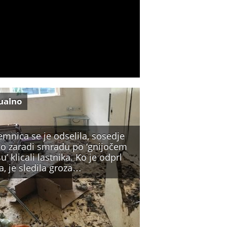
ualno
mnica se je odselila, sosedje
so zaradi smradu po ‘gnijočem
’ klicali lastnika. Ko je odprl
a, je sledila groza…