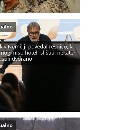
ualno
k v Nemčiji povedal resnico, ki
nogi niso hoteli slišati, nekateri
ustili dvorano
ualno