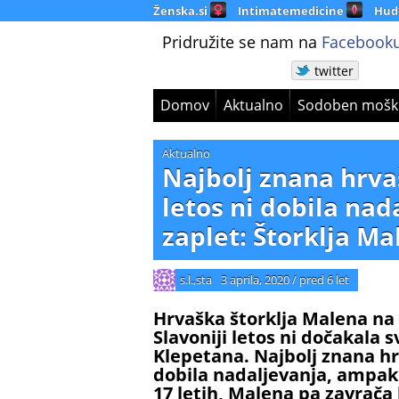
Ženska.si
Intimatemedicine
Hud
Pridružite se nam na
Facebooku
twitter
Domov
Aktualno
Sodoben mošk
Aktualno
Najbolj znana hrva
letos ni dobila na
zaplet: Štorklja Ma
s.l.,sta
3 aprila, 2020
/
pred 6 let
Hrvaška štorklja Malena na 
Slavoniji letos ni dočakala
Klepetana. Najbolj znana hr
dobila nadaljevanja, ampak 
17 letih, Malena pa zavrača 