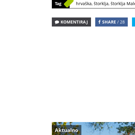
Tag
hrvaška
,
štorklja
,
štorklja Ma
KOMENTIRAJ
SHARE
/ 28
Aktualno