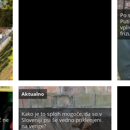
Po s
Puti
vpli
fri
Aktualno
Kako je to sploh mogoče, da so v
č ne
Sloveniji psi še vedno priklenjeni
na verige?