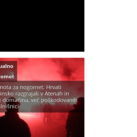
ualno
gomet
mota za nogomet: Hrvati
insko razgrajali v Atenah in
li domačina, več poškodovanih
lnišnici