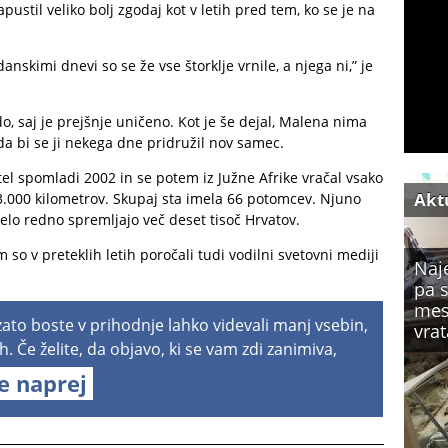
ustil veliko bolj zgodaj kot v letih pred tem, ko se je na
anskimi dnevi so se že vse štorklje vrnile, a njega ni,” je
o, saj je prejšnje uničeno. Kot je še dejal, Malena nima
da bi se ji nekega dne pridružil nov samec.
tel spomladi 2002 in se potem iz Južne Afrike vračal vsako
Akt
13.000 kilometrov. Skupaj sta imela 66 potomcev. Njuno
elo redno spremljajo več deset tisoč Hrvatov.
 so v preteklih letih poročali tudi vodilni svetovni mediji
Naje
pa 
mesu
 zato boste v prihodnje lahko videvali manj vsebin,
vrat
h. Če želite, da objavo, ki se vam zdi zanimiva,
te naprej