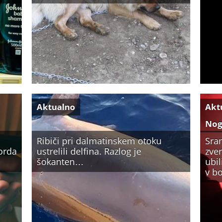
Aktualno
Akt
No
Ribiči pri dalmatinskem otoku
Sra
Morda
ustrelili delfina. Razlog je
zver
šokanten…
ubi
v bo