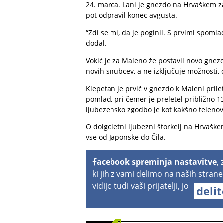
24. marca. Lani je gnezdo na Hrvaškem zap
pot odpravil konec avgusta.
“Zdi se mi, da je poginil. S prvimi spomlad
dodal.
Vokić je za Maleno že postavil novo gnezd
novih snubcev, a ne izključuje možnosti, 
Klepetan je prvič v gnezdo k Maleni prile
pomlad, pri čemer je preletel približno 
ljubezensko zgodbo je kot kakšno telenov
O dolgoletni ljubezni štorkelj na Hrvaškem
vse od Japonske do Čila.
acebook spreminja nastavitve
,
ki jih z vami delimo na naših strane
vidijo tudi vaši prijatelji, jo
deli