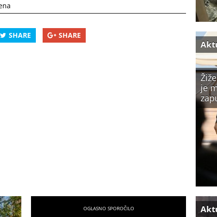
lena
SHARE
SHARE
Akt
Žiže
je m
zap
Akt