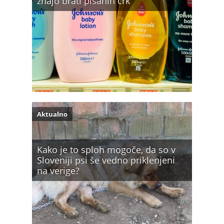
znajo brati pisanih črk
Aktualno
Kako je to sploh mogoče, da so v
Sloveniji psi še vedno priklenjeni
na verige?