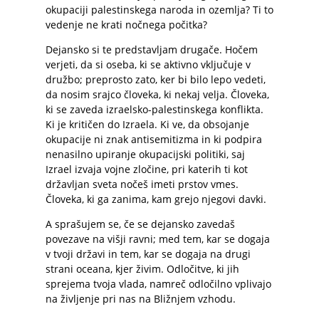
okupaciji palestinskega naroda in ozemlja? Ti to
vedenje ne krati nočnega počitka?
Dejansko si te predstavljam drugače. Hočem
verjeti, da si oseba, ki se aktivno vključuje v
družbo; preprosto zato, ker bi bilo lepo vedeti,
da nosim srajco človeka, ki nekaj velja. Človeka,
ki se zaveda izraelsko-palestinskega konflikta.
Ki je kritičen do Izraela. Ki ve, da obsojanje
okupacije ni znak antisemitizma in ki podpira
nenasilno upiranje okupacijski politiki, saj
Izrael izvaja vojne zločine, pri katerih ti kot
državljan sveta nočeš imeti prstov vmes.
Človeka, ki ga zanima, kam grejo njegovi davki.
A sprašujem se, če se dejansko zavedaš
povezave na višji ravni; med tem, kar se dogaja
v tvoji državi in tem, kar se dogaja na drugi
strani oceana, kjer živim. Odločitve, ki jih
sprejema tvoja vlada, namreč odločilno vplivajo
na življenje pri nas na Bližnjem vzhodu.