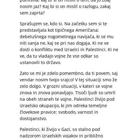
nosim jaz? Kaj bi si on mislil o razlogu, zakaj
sem zaprta?
Sprašujem se, kdo si. Na začetku sem si te
predstavljala kot tipičnega Američana;
debelušnega nogometnega navijača, ki se mu
niti sanja ne, kaj se pri nas dogaja. Ki ne ve
dosti o konfliktu med Izraelci in Palestinci. Ki ne
ve, da tu vladajo vojne že vse odkar so
ustanovili to državo.
Zato se mi je zdelo pomembno, da ti povem, saj
vendar nosim tvojo srajco! V tej situaciji smo že
zelo dolgo. V grozni situaciji, v kateri se vojne
znova in znova ponavljajo. Tisoči ljudi so umrli
na obeh straneh te vojne. Palestinci živijo pod
izraelsko okupacijo, ki jim odreka temeljne
človekove pravice: svobodo, varnost in
dostojanstvo.
Palestinci, ki živijo v Gazi, so stalno pod
nadzorom izraelskih vojakov in približno