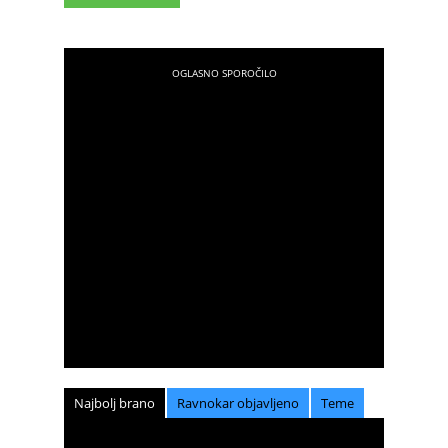
Najbolj brano
Ravnokar objavljeno
Teme