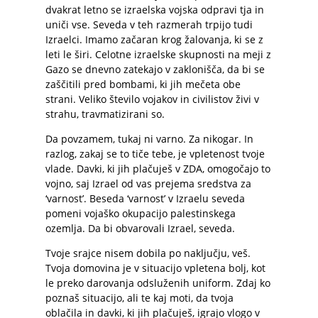
dvakrat letno se izraelska vojska odpravi tja in
uniči vse. Seveda v teh razmerah trpijo tudi
Izraelci. Imamo začaran krog žalovanja, ki se z
leti le širi. Celotne izraelske skupnosti na meji z
Gazo se dnevno zatekajo v zaklonišča, da bi se
zaščitili pred bombami, ki jih mečeta obe
strani. Veliko število vojakov in civilistov živi v
strahu, travmatizirani so.
Da povzamem, tukaj ni varno. Za nikogar. In
razlog, zakaj se to tiče tebe, je vpletenost tvoje
vlade. Davki, ki jih plačuješ v ZDA, omogočajo to
vojno, saj Izrael od vas prejema sredstva za
‘varnost’. Beseda ‘varnost’ v Izraelu seveda
pomeni vojaško okupacijo palestinskega
ozemlja. Da bi obvarovali Izrael, seveda.
Tvoje srajce nisem dobila po naključju, veš.
Tvoja domovina je v situacijo vpletena bolj, kot
le preko darovanja odsluženih uniform. Zdaj ko
poznaš situacijo, ali te kaj moti, da tvoja
oblačila in davki, ki jih plačuješ, igrajo vlogo v