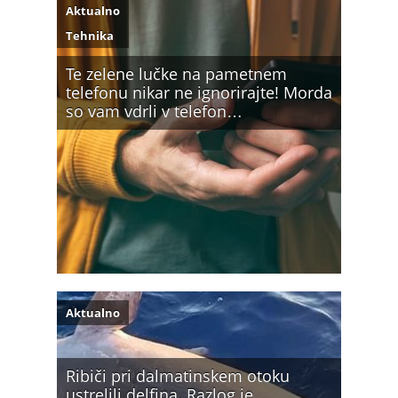
Aktualno
Tehnika
Te zelene lučke na pametnem
telefonu nikar ne ignorirajte! Morda
so vam vdrli v telefon…
Aktualno
Ribiči pri dalmatinskem otoku
ustrelili delfina. Razlog je