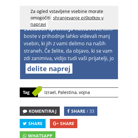
Za ogled vstavljene vsebine morate
omogočiti
shranjevanje piškotkov v
napravi
acebook spreminja nastavitve
, zato
boste v prihodnje lahko videvali manj
vsebin, ki jih z vami delimo na naših
straneh. Če želite, da objavo, ki se vam
zdi zanimiva, vidijo tudi vaši prijatelji, jo
delite naprej
Tag
Izrael
,
Palestina
,
vojna
KOMENTIRAJ
SHARE
/ 33
SHARE
SHARE
WHATSAPP