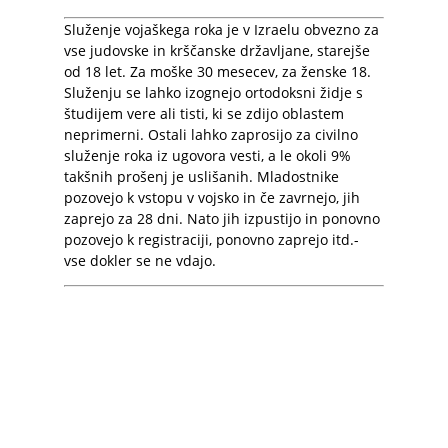
Služenje vojaškega roka je v Izraelu obvezno za
vse judovske in krščanske državljane, starejše
od 18 let. Za moške 30 mesecev, za ženske 18.
Služenju se lahko izognejo ortodoksni židje s
študijem vere ali tisti, ki se zdijo oblastem
neprimerni. Ostali lahko zaprosijo za civilno
služenje roka iz ugovora vesti, a le okoli 9%
takšnih prošenj je uslišanih. Mladostnike
pozovejo k vstopu v vojsko in če zavrnejo, jih
zaprejo za 28 dni. Nato jih izpustijo in ponovno
pozovejo k registraciji, ponovno zaprejo itd.-
vse dokler se ne vdajo.