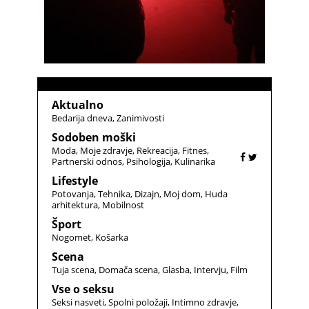
Aktualno
Bedarija dneva
Zanimivosti
Sodoben moški
Moda
Moje zdravje
Rekreacija
Fitnes
Partnerski odnos
Psihologija
Kulinarika
Lifestyle
Potovanja
Tehnika
Dizajn
Moj dom
Huda
arhitektura
Mobilnost
Šport
Nogomet
Košarka
Scena
Tuja scena
Domača scena
Glasba
Intervju
Film
Vse o seksu
Seksi nasveti
Spolni položaji
Intimno zdravje