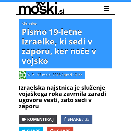
Aktualno
Pismo 19-letne
Izraelke, ki sedi v
zaporu, ker noče v
vojsko
A. P.
13 maja, 2016
/
pred 10 let
Izraelska najstnica je služenje
vojaškega roka zavrnila zaradi
ugovora vesti, zato sedi v
zaporu
KOMENTIRAJ
SHARE
/ 33
SHARE
SHARE