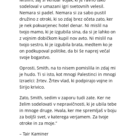
sodeloval v umazani igri svetovnih velesil.
Nemara si padel. Nemara si za sabo pustil
družino z otroki, ki so zdaj brez očeta zato, ker
je nek pokvarjenec hotel denar. Ni mislil na
tvojo mamo, ki je izgubila sina, da si je lahko on
z vojnim dobičkom kupil nov avto. Ni mislil na
tvojo sestro, ki je izgubila brata, medtem ko je
on podkupoval politike, da bi še naprej večal
svoje bogastvo.
Oprosti, Smith, na to nisem pomislila in zdaj mi
je hudo. Ti si isto, kot mnogi Palestinci in mnogi
Izraelci: žrtev. Žrtev vlad, ki podpirajo vojne in
širijo krivico.
Zato, Smith, sedim v zaporu tudi zate. Ker ne
želim sodelovati v nepravičnosti, ki je ubila tebe
in mnoge druge. Hvala, ker me spremljaš v boju
za boljši svet, v katerega verjamem. Za tvoje
otroke in za moje.”
– Tair Kaminer