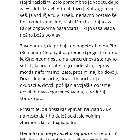
Naj ti razložim. Zelo pomembno je vedeti, da je
za vse kriv Izrael. A to ni dovolj. Kot zagotovo
veš, je vzdušje tu v Izraelu nedavno postalo še
bolj napeto, nasilno, rasistično in skrajno, za
kar je odgovorna naša vlada – ki jo vaša vlada
nežno boža po glavi.
Zavedam se, da prihaja do napetosti in da Bibi
(Benjamin Netanyahu, premier) pogosto naredi
kakšno neumnost, a na koncu dneva ste ravno
vi tisti, ki podpirate ta grozodejstva, čeprav
morda neformalno. Zato, prosim, naj bo dovolj.
Dovolj kooperacije, dovolj financiranja
okupacije, dovolj pošiljanja vojaške opreme,
dovolj hinavskega vmešavanja, ki vzdržuje
status quo.
Prosim te, da poskusiš vplivati na vlado ZDA,
namesto da tiho daješ soglasje vojnim
zločinom, ki se dogajajo tu.
Nenadoma me je zadelo: kaj pa, če si že umrl?
Mislim, saj si vendar vojak, ki je ravno tako