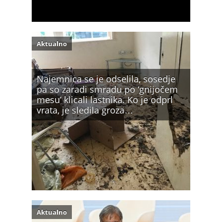
Aktualno
Najemnica se je odselila, sosedje
pa so zaradi smradu po ‘gnijočem
mesu’ klicali lastnika. Ko je odprl
vrata, je sledila groza…
Aktualno