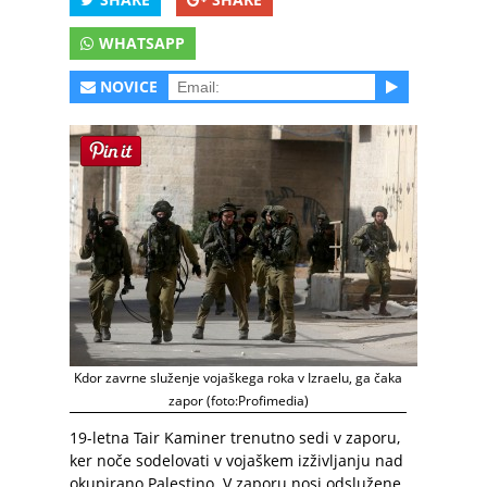
WHATSAPP
NOVICE
Kdor zavrne služenje vojaškega roka v Izraelu, ga čaka
zapor (foto:Profimedia)
19-letna Tair Kaminer trenutno sedi v zaporu,
ker noče sodelovati v vojaškem izživljanju nad
okupirano Palestino. V zaporu nosi odslužene