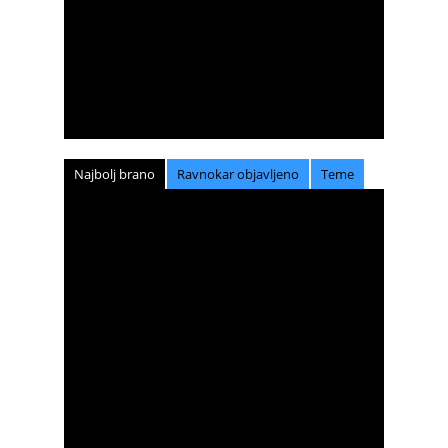
Najbolj brano
Ravnokar objavljeno
Teme