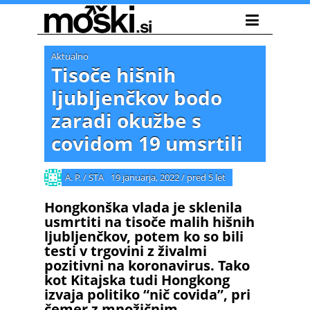
Aktualno
Tisoče hišnih
ljubljenčkov bodo
zaradi okužbe s
covidom 19 umsrtili
A. P. / STA
19 januarja, 2022
/
pred 5 let
Hongkonška vlada je sklenila
usmrtiti na tisoče malih hišnih
ljubljenčkov, potem ko so bili
testi v trgovini z živalmi
pozitivni na koronavirus. Tako
kot Kitajska tudi Hongkong
izvaja politiko “nič covida”, pri
čemer z množičnim