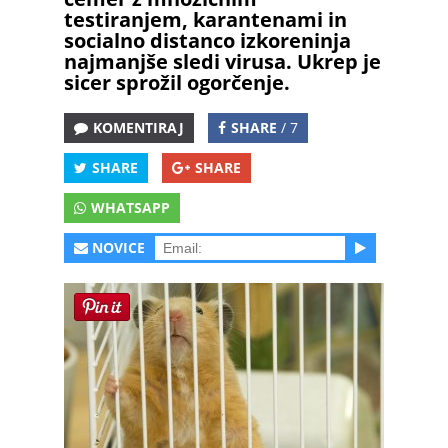
testiranjem, karantenami in
socialno distanco izkoreninja
najmanjše sledi virusa. Ukrep je
sicer sprožil ogorčenje.
KOMENTIRAJ
SHARE
/ 7
SHARE
SHARE
WHATSAPP
NOVICE