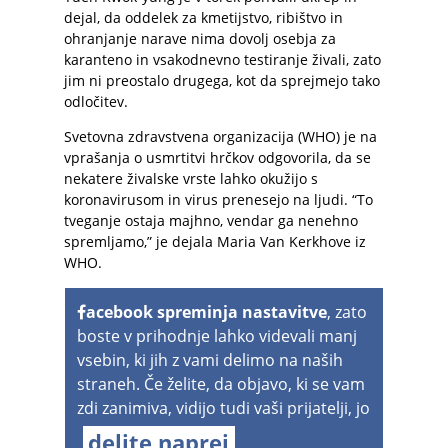
dejal, da oddelek za kmetijstvo, ribištvo in
ohranjanje narave nima dovolj osebja za
karanteno in vsakodnevno testiranje živali, zato
jim ni preostalo drugega, kot da sprejmejo tako
odločitev.
Svetovna zdravstvena organizacija (WHO) je na
vprašanja o usmrtitvi hrčkov odgovorila, da se
nekatere živalske vrste lahko okužijo s
koronavirusom in virus prenesejo na ljudi. “To
tveganje ostaja majhno, vendar ga nenehno
spremljamo,” je dejala Maria Van Kerkhove iz
WHO.
acebook spreminja nastavitve
, zato
boste v prihodnje lahko videvali manj
vsebin, ki jih z vami delimo na naših
straneh. Če želite, da objavo, ki se vam
zdi zanimiva, vidijo tudi vaši prijatelji, jo
delite naprej