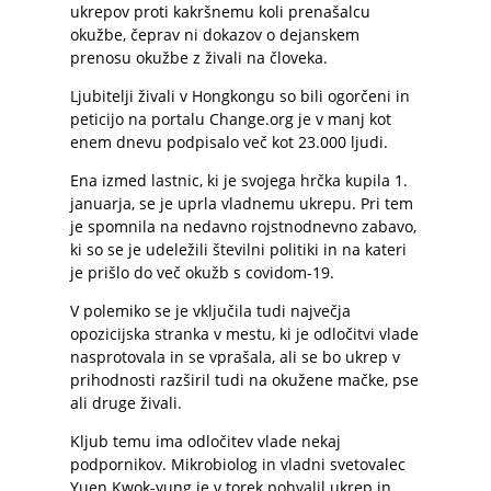
ukrepov proti kakršnemu koli prenašalcu
okužbe, čeprav ni dokazov o dejanskem
prenosu okužbe z živali na človeka.
Ljubitelji živali v Hongkongu so bili ogorčeni in
peticijo na portalu Change.org je v manj kot
enem dnevu podpisalo več kot 23.000 ljudi.
Ena izmed lastnic, ki je svojega hrčka kupila 1.
januarja, se je uprla vladnemu ukrepu. Pri tem
je spomnila na nedavno rojstnodnevno zabavo,
ki so se je udeležili številni politiki in na kateri
je prišlo do več okužb s covidom-19.
V polemiko se je vključila tudi največja
opozicijska stranka v mestu, ki je odločitvi vlade
nasprotovala in se vprašala, ali se bo ukrep v
prihodnosti razširil tudi na okužene mačke, pse
ali druge živali.
Kljub temu ima odločitev vlade nekaj
podpornikov. Mikrobiolog in vladni svetovalec
Yuen Kwok-yung je v torek pohvalil ukrep in