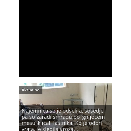
Aktualno
Najemnica se je odselila, sosedje
pa so zaradi smradu po ‘gnijočem
mesu’ klicali lastnika. Ko je odprl
vrata, je sledila groza…