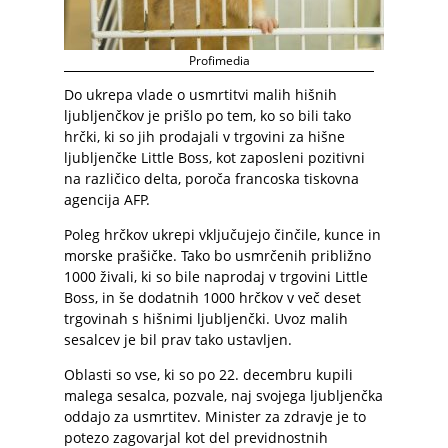
Profimedia
Do ukrepa vlade o usmrtitvi malih hišnih
ljubljenčkov je prišlo po tem, ko so bili tako
hrčki, ki so jih prodajali v trgovini za hišne
ljubljenčke Little Boss, kot zaposleni pozitivni
na različico delta, poroča francoska tiskovna
agencija AFP.
Poleg hrčkov ukrepi vključujejo činčile, kunce in
morske prašičke. Tako bo usmrčenih približno
1000 živali, ki so bile naprodaj v trgovini Little
Boss, in še dodatnih 1000 hrčkov v več deset
trgovinah s hišnimi ljubljenčki. Uvoz malih
sesalcev je bil prav tako ustavljen.
Oblasti so vse, ki so po 22. decembru kupili
malega sesalca, pozvale, naj svojega ljubljenčka
oddajo za usmrtitev. Minister za zdravje je to
potezo zagovarjal kot del previdnostnih