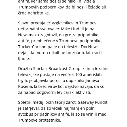
antifa, ker sama doslej še nikoli ni videla
Trumpovih podpornikov, da bi nosili čelade ali
črne nahrbtnike.
Slavni prodajalec vzglavnikov in Trumpov
neformalni svetovalec Mike Lindell je na
Newsmaxu zagotovil, da gre za pripadnike
antife, preoblečene v Trumpove podpornike,
Tucker Carlson pa je na televiziji Fox News
dejal, da morda nikoli ne bo znano, kdo so ti
ljudje.
Družba Sinclair Broadcast Group, ki ima lokalne
televizijske postaje na več kot 100 ameriških
trgih, je objavila poročilo dopisnika Jamesa
Rosena, ki brez virov kot dejstvo navaja, da so
za napad odgovorni levičarski aktivisti.
Spletni medij, poln teorij zarot, Gateway Pundit
je zatrjeval, da so videli najmanj en poln
avtobus pripadnikov antife, ki so se vrinili med
Trumpove protestnike.