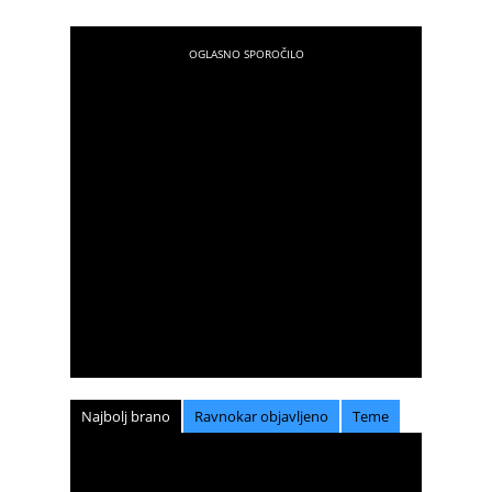
Najbolj brano
Ravnokar objavljeno
Teme