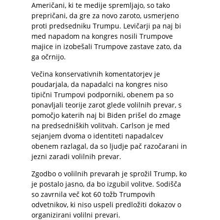
Američani, ki te medije spremljajo, so tako
prepričani, da gre za novo zaroto, usmerjeno
proti predsedniku Trumpu. Levičarji pa naj bi
med napadom na kongres nosili Trumpove
majice in izobešali Trumpove zastave zato, da
ga očrnijo.
Večina konservativnih komentatorjev je
poudarjala, da napadalci na kongres niso
tipični Trumpovi podporniki, obenem pa so
ponavljali teorije zarot glede volilnih prevar, s
pomočjo katerih naj bi Biden prišel do zmage
na predsedniških volitvah. Carlson je med
sejanjem dvoma o identiteti napadalcev
obenem razlagal, da so ljudje pač razočarani in
jezni zaradi volilnih prevar.
Zgodbo o volilnih prevarah je sprožil Trump, ko
je postalo jasno, da bo izgubil volitve. Sodišča
so zavrnila več kot 60 tožb Trumpovih
odvetnikov, ki niso uspeli predložiti dokazov o
organizirani volilni prevari.