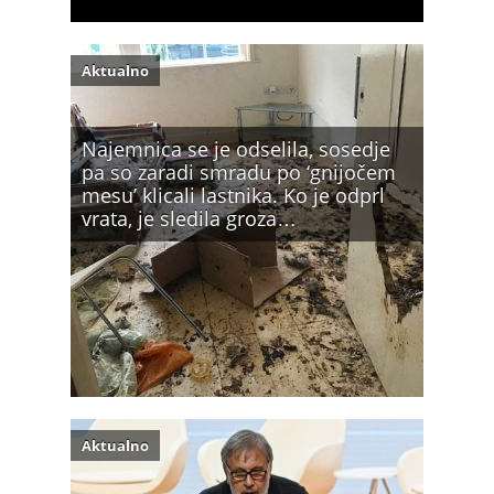
Aktualno
Najemnica se je odselila, sosedje
pa so zaradi smradu po ‘gnijočem
mesu’ klicali lastnika. Ko je odprl
vrata, je sledila groza…
Aktualno