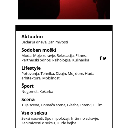
Aktualno
Bedarija dneva
Zanimivosti
Sodoben moški
Moda
Moje zdravje
Rekreacija
Fitnes
Partnerski odnos
Psihologija
Kulinarika
Lifestyle
Potovanja
Tehnika
Dizajn
Moj dom
Huda
arhitektura
Mobilnost
Šport
Nogomet
Košarka
Scena
Tuja scena
Domača scena
Glasba
Intervju
Film
Vse o seksu
Seksi nasveti
Spolni položaji
Intimno zdravje
Zanimivosti o seksu
Hude bejbe