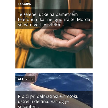
Tehnika
Te zelene lučke na pametnem
telefonu nikar ne ignorirajte! Morda
so vam vdrli v telefon…
Aktualno
Ribiči pri dalmatinskem otoku
ustrelili delfina. Razlog je
šokanten…