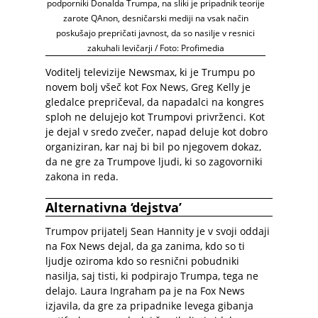
podporniki Donalda Trumpa, na sliki je pripadnik teorije
zarote QAnon, desničarski mediji na vsak način
poskušajo prepričati javnost, da so nasilje v resnici
zakuhali levičarji / Foto: Profimedia
Voditelj televizije Newsmax, ki je Trumpu po
novem bolj všeč kot Fox News, Greg Kelly je
gledalce prepričeval, da napadalci na kongres
sploh ne delujejo kot Trumpovi privrženci. Kot
je dejal v sredo zvečer, napad deluje kot dobro
organiziran, kar naj bi bil po njegovem dokaz,
da ne gre za Trumpove ljudi, ki so zagovorniki
zakona in reda.
Alternativna ‘dejstva’
Trumpov prijatelj Sean Hannity je v svoji oddaji
na Fox News dejal, da ga zanima, kdo so ti
ljudje oziroma kdo so resnični pobudniki
nasilja, saj tisti, ki podpirajo Trumpa, tega ne
delajo. Laura Ingraham pa je na Fox News
izjavila, da gre za pripadnike levega gibanja