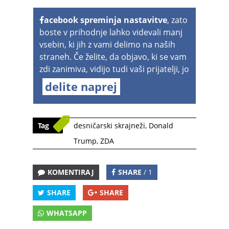
acebook spreminja nastavitve
, zato
boste v prihodnje lahko videvali manj
vsebin, ki jih z vami delimo na naših
straneh. Če želite, da objavo, ki se vam
zdi zanimiva, vidijo tudi vaši prijatelji, jo
delite naprej
Tag
desničarski skrajneži
,
Donald
Trump
,
ZDA
KOMENTIRAJ
SHARE
/ 1
SHARE
SHARE
WHATSAPP