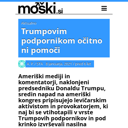
Aktualno
Trumpovim
podpornikom očitno
ni pomoči
A. P. / STA
8 januarja, 2021
/
pred 6 let
Ameriški mediji in
komentatorji, naklonjeni
predsedniku Donaldu Trumpu,
sredin napad na ameriški
kongres pripisujejo levičarskim
aktivistom in provokatorjem, ki
naj bi se vtihotapili v vrste
Trumpovih podpornikov in pod
krinko izvrševali nasilna