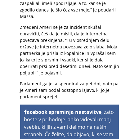
zaspali ali imeli spodrsljaje, a to, kar se je
zgodilo danes, je šlo čez vse meje,” je poudaril
Massa.
Zmedeni Ameri se je za incident skušal
opravičiti, češ da je mislil, da je internetna
povezava prekinjena. “Tu v osrednjem delu
države je internetna povezava zelo slaba. Moja
partnerka je prišla iz kopalnice in vprašal sem
jo, kako je s prsnimi vsadki, ker si je dala
operirati prsi pred desetimi dnevi. Nato sem jih
poljubil,” je pojasnil.
Parlament ga je suspendiral za pet dni, nato pa
je Ameri sam podal odstopno izjavo, ki jo je
parlament sprejel.
acebook spreminja nastavitve
, zato
boste v prihodnje lahko videvali manj
vsebin, ki jih z vami delimo na naših
straneh. Če želite, da objavo, ki se vam