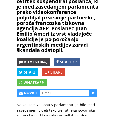
četrtek suspendiral poslanca, ki
je med zasedanjem parlamenta
preko videokonference
poljubljal prsi svoje partnerke,
poroča francoska tiskovna
agencija AFP. Poslanec Juan
Emilio Ameri iz vrst vladajoče
koalicije je po poročanju
argentinskih medijev zaradi
škandala odstopil.
KOMENTIRAJ
SHARE
/ 2
SHARE
SHARE
WHATSAPP
NOVICE
Na velikem zaslonu v parlamentu je bilo med
zasedanjem videti tako trenutnega govornika
kot poslance, ki so sejo spremljali od doma.