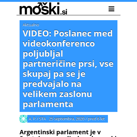
Aktualno
VIDEO: Poslanec med
videokonferenco
poljubljal
partneričine prsi, vse
skupaj pa se je
predvajalo na
velikem zaslonu
parlamenta
A. P. / STA
25 septembra, 2020
/
pred 6 let
Argentinski parlament je v