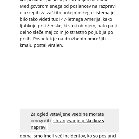
Med govorom enega od poslancev na razpravi
o ukrepih za zaščito pokojninskega sistema je
bilo tako videti tudi 47-letnega Amerija, kako
ljubkuje prsi ženske, ki stoji ob njem, nato pa ji
delno sleče majico in jo strastno poljublja po
prsih. Posnetek je na družbenih omrežjih
kmalu postal viralen.
Za ogled vstavljene vsebine morate
Sejo parlamenta je predsednik parlamenta
omogočiti
shranjevanje piškotkov v
Sergio Massa sprva prekinil, nato pa so jo
napravi
preložili. “V zadnjih mesecih, odkar delamo od
doma, smo imeli več incidentov, ko so poslanci