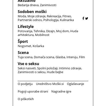
Aktualno
Bedarija dneva
Zanimivosti
Sodoben moški
Moda
Moje zdravje
Rekreacija
Fitnes
Partnerski odnos
Psihologija
Kulinarika
Lifestyle
Potovanja
Tehnika
Dizajn
Moj dom
Huda
arhitektura
Mobilnost
Šport
Nogomet
Košarka
Scena
Tuja scena
Domača scena
Glasba
Intervju
Film
Vse o seksu
Seksi nasveti
Spolni položaji
Intimno zdravje
Zanimivosti o seksu
Hude bejbe
O podjetju
Uredništvo Moški.si
Oglaševanje
Pogoji uporabe strani
Nagradne igre
O piškotkih