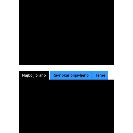
Najbolj brano
Ravnokar objavljeno
Teme