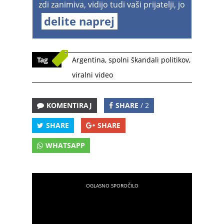
zdi zanimiva, vidijo tudi vaši prijatelji, jo
delite naprej
Tag
Argentina
,
spolni škandali politikov
,
viralni video
KOMENTIRAJ
SHARE
/ 2
SHARE
SHARE
WHATSAPP