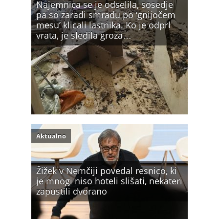
Najemnica se je odselila, sosedje
pa so zaradi smradu po ‘gnijočem
mesu’ klicali lastnika. Ko je odprl
vrata, je sledila groza…
Aktualno
Žižek v Nemčiji povedal resnico, ki
je mnogi niso hoteli slišati, nekateri
zapustili dvorano