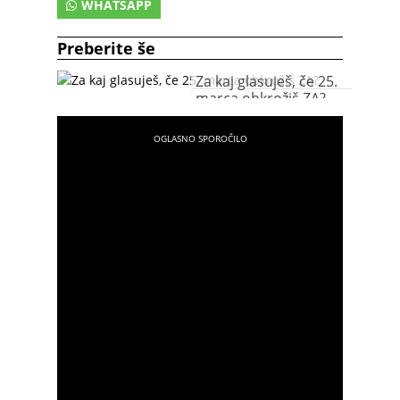
WHATSAPP
Preberite še
Za kaj glasuješ, če 25.
marca obkrožiš ZA?