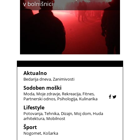
v bolnišnici
Aktualno
Bedarija dneva
Zanimivosti
Sodoben moški
Moda
Moje zdravje
Rekreacija
Fitnes
Partnerski odnos
Psihologija
Kulinarika
Lifestyle
Potovanja
Tehnika
Dizajn
Moj dom
Huda
arhitektura
Mobilnost
Šport
Nogomet
Košarka