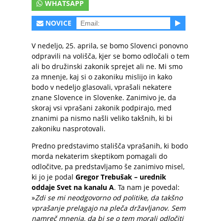
WHATSAPP
NOVICE
V nedeljo, 25. aprila, se bomo Slovenci ponovno
odpravili na volišča, kjer se bomo odločali o tem
ali bo družinski zakonik sprejet ali ne. Mi smo
za mnenje, kaj si o zakoniku mislijo in kako
bodo v nedeljo glasovali, vprašali nekatere
znane Slovence in Slovenke. Zanimivo je, da
skoraj vsi vprašani zakonik podpirajo, med
znanimi pa nismo našli veliko takšnih, ki bi
zakoniku nasprotovali.
Predno predstavimo stališča vprašanih, ki bodo
morda nekaterim skeptikom pomagali do
odločitve, pa predstavljamo še zanimivo misel,
ki jo je podal
Gregor Trebušak – urednik
oddaje Svet na kanalu A
. Ta nam je povedal:
»
Zdi se mi neodgovorno od politike, da takšno
vprašanje prelagajo na pleča državljanov. Sem
namreč mnenja, da bi se o tem morali odločiti