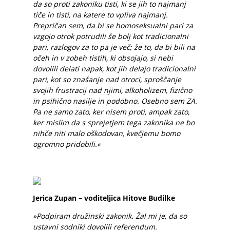
da so proti zakoniku tisti, ki se jih to najmanj
tiče in tisti, na katere to vpliva najmanj.
Prepričan sem, da bi se homoseksualni pari za
vzgojo otrok potrudili še bolj kot tradicionalni
pari, razlogov za to pa je več; že to, da bi bili na
očeh in v zobeh tistih, ki obsojajo, si nebi
dovolili delati napak, kot jih delajo tradicionalni
pari, kot so znašanje nad otroci, sproščanje
svojih frustracij nad njimi, alkoholizem, fizično
in psihično nasilje in podobno. Osebno sem ZA.
Pa ne samo zato, ker nisem proti, ampak zato,
ker mislim da s sprejetjem tega zakonika ne bo
nihče niti malo oškodovan, kvečjemu bomo
ogromno pridobili.«
Jerica Zupan – voditeljica Hitove Budilke
»Podpiram družinski zakonik. Žal mi je, da so
ustavni sodniki dovolili referendum.