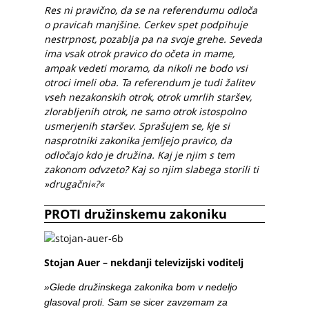
Res ni pravično, da se na referendumu odloča
o pravicah manjšine. Cerkev spet podpihuje
nestrpnost, pozablja pa na svoje grehe. Seveda
ima vsak otrok pravico do očeta in mame,
ampak vedeti moramo, da nikoli ne bodo vsi
otroci imeli oba. Ta referendum je tudi žalitev
vseh nezakonskih otrok, otrok umrlih staršev,
zlorabljenih otrok, ne samo otrok istospolno
usmerjenih staršev. Sprašujem se, kje si
nasprotniki zakonika jemljejo pravico, da
odločajo kdo je družina. Kaj je njim s tem
zakonom odvzeto? Kaj so njim slabega storili ti
»drugačni«?«
PROTI družinskemu zakoniku
Stojan Auer – nekdanji televizijski voditelj
»Glede družinskega zakonika bom v nedeljo
glasoval proti. Sam se sicer zavzemam za