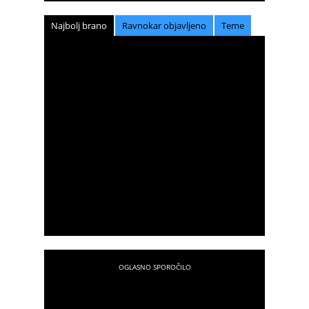
Najbolj brano
Ravnokar objavljeno
Teme