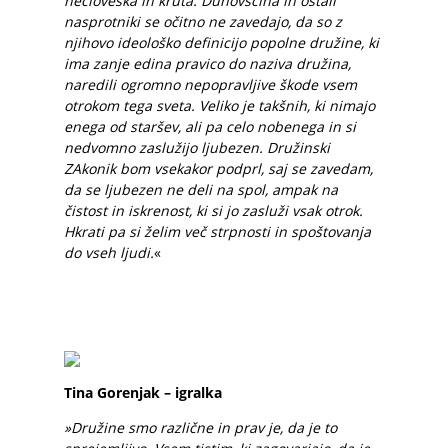
nečloveška in kruta. Duhovščina in ostali
nasprotniki se očitno ne zavedajo, da so z
njihovo ideološko definicijo popolne družine, ki
ima zanje edina pravico do naziva družina,
naredili ogromno nepopravljive škode vsem
otrokom tega sveta. Veliko je takšnih, ki nimajo
enega od staršev, ali pa celo nobenega in si
nedvomno zaslužijo ljubezen. Družinski
ZAkonik bom vsekakor podprl, saj se zavedam,
da se ljubezen ne deli na spol, ampak na
čistost in iskrenost, ki si jo zasluži vsak otrok.
Hkrati pa si želim več strpnosti in spoštovanja
do vseh ljudi.
«
Tina Gorenjak – igralka
»Družine smo različne in prav je, da je to