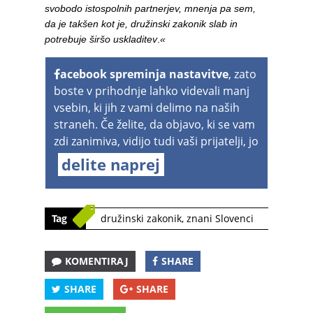
svobodo istospolnih partnerjev, mnenja pa sem,
da je takšen kot je, družinski zakonik slab in
potrebuje širšo uskladitev
.
«
acebook spreminja nastavitve
, zato
boste v prihodnje lahko videvali manj
vsebin, ki jih z vami delimo na naših
straneh. Če želite, da objavo, ki se vam
zdi zanimiva, vidijo tudi vaši prijatelji, jo
delite naprej
Tag
družinski zakonik
,
znani Slovenci
KOMENTIRAJ
SHARE
SHARE
SHARE