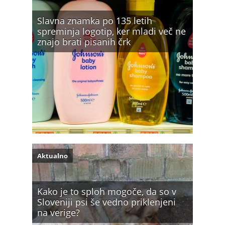
Slavna znamka po 135 letih
spreminja logotip, ker mladi več ne
znajo brati pisanih črk
Aktualno
Kako je to sploh mogoče, da so v
Sloveniji psi še vedno priklenjeni
na verige?