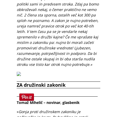
politiki sami in predvsem stroka. Zdaj pa bomo
obkroževali nekaj, o čemer praktično ne vemo
nič. 2 člena sta sporna, ostalih več kot 300 pa
sploh ne poznamo. A zakon je nujno potreben,
ureja namreč pravice otrok po več kot 40-tih
letih. V tem času pa se je vendarle nekaj
spremenilo v družbi kajne? Če me vprašate kaj
mislim o zakoniku pa: nujno bi morali začeti
promovirati družinske vrednote! Ljubezen,
razumevanje, potrpežljivost in podporo. Da bi
družine ostale skupaj in bi oba starša nudila
otroku vse tisto kar otrok nujno potrebuje.«
ZA družinski zakonik
Tomaž Mihelič – novinar, glasbenik
»
Gonja proti družinskem zakoniku je