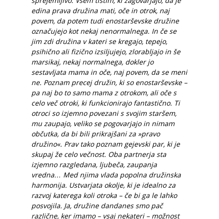
sprejemljivo. Vsem tistim, ki zagovarjajo, da je
edina prava družina mati, oče in otrok, naj
povem, da potem tudi enostarševske družine
označujejo kot nekaj nenormalnega. In če se
jim zdi družina v kateri se kregajo, tepejo,
psihično ali fizično izsiljujejo, zlorabljajo in še
marsikaj, nekaj normalnega, dokler jo
sestavljata mama in oče, naj povem, da se meni
ne. Poznam precej družin, ki so enostarševske –
pa naj bo to samo mama z otrokom, ali oče s
celo več otroki, ki funkcionirajo fantastično. Ti
otroci so izjemno povezani s svojim staršem,
mu zaupajo, veliko se pogovarjajo in nimam
občutka, da bi bili prikrajšani za »pravo
družino«. Prav tako poznam gejevski par, ki je
skupaj že celo večnost. Oba partnerja sta
izjemno razgledana, ljubeča, zaupanja
vredna… Med njima vlada popolna družinska
harmonija. Ustvarjata okolje, ki je idealno za
razvoj katerega koli otroka – če bi ga le lahko
posvojila. Ja, družine dandanes smo pač
različne, ker imamo – vsaj nekateri – možnost