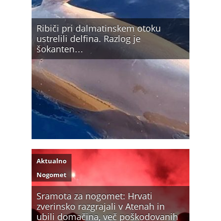
Ribiči pri dalmatinskem otoku
ustrelili delfina. Razlog je
šokanten…
Aktualno
Nogomet
Sramota za nogomet: Hrvati
zverinsko razgrajali v Atenah in
ubili domačina, več poškodovanih