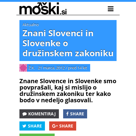
Aktualno
Znani Slovenci in
Slovenke o
družinskem zakoniku
Ž.K.
21 marca, 2012
/
pred 14 let
Znane Slovence in Slovenke smo
povprašali, kaj si mislijo o
družinskem zakoniku ter kako
bodo v nedeljo glasovali.
KOMENTIRAJ
SHARE
SHARE
SHARE