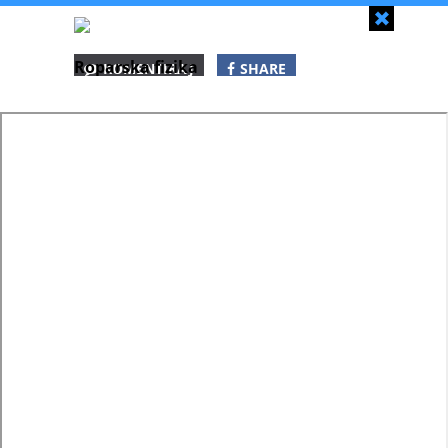
Zapri
Roparska fizika
KOMENTIRAJ
SHARE
SHARE
SHARE
WHATSAPP