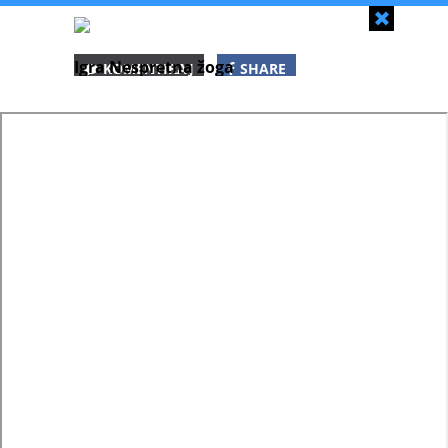
Zapri
Igra Nespretna žoga
KOMENTIRAJ
SHARE
SHARE
SHARE
WHATSAPP