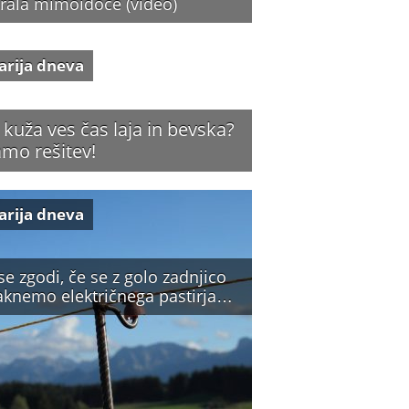
irala mimoidoče (video)
arija dneva
 kuža ves čas laja in bevska?
mo rešitev!
arija dneva
se zgodi, če se z golo zadnjico
aknemo električnega pastirja…