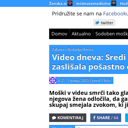
Ženska.si
Intimatemedicine
Hud
Pridružite se nam na
Facebooku
twitter
Domov
Aktualno
Sodoben mošk
Zabava
»
Bedarija dneva
Video dneva: Sredi n
zaslišala pošastno
A. Z.
1 junija, 2025
/
pred 1 leto
Moški v videu smrči tako gl
njegova žena odločila, da g
skupaj smejala zvokom, ki 
KOMENTIRAJ
SHARE
/ 64