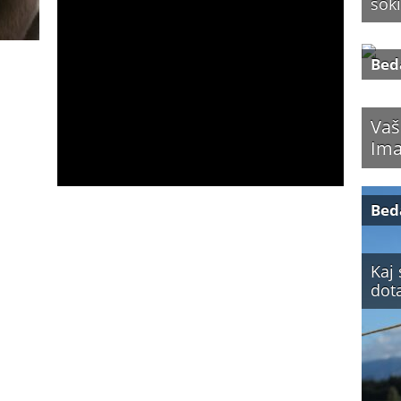
šok
Bed
Vaš
Ima
Bed
Kaj 
dot