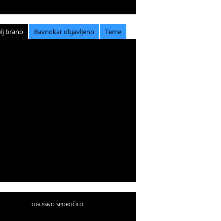
lj brano
Ravnokar objavljeno
Teme