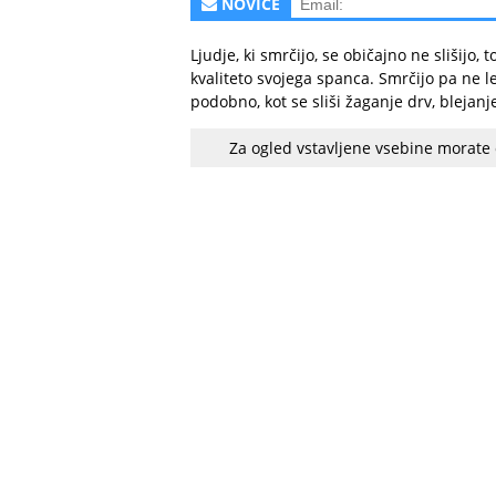
NOVICE
Ljudje, ki smrčijo, se običajno ne slišijo,
kvaliteto svojega spanca. Smrčijo pa ne le
podobno, kot se sliši žaganje drv, blejanj
Za ogled vstavljene vsebine morate