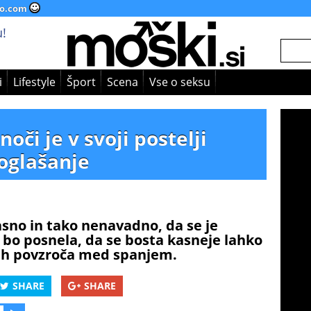
o.com
!
i
Lifestyle
Šport
Scena
Vse o seksu
oči je v svoji postelji
 oglašanje
asno in tako nenavadno, da se je
a bo posnela, da se bosta kasneje lahko
jih povzroča med spanjem.
SHARE
SHARE