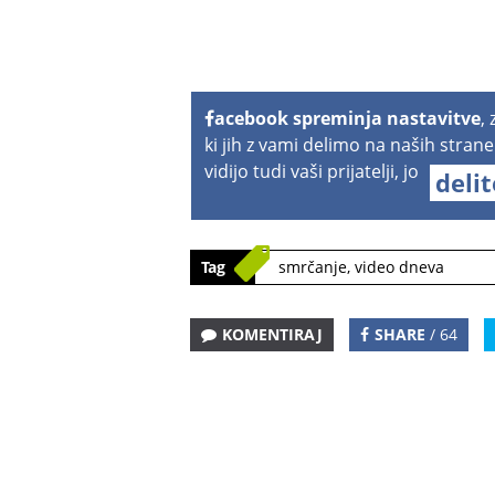
acebook spreminja nastavitve
,
ki jih z vami delimo na naših strane
vidijo tudi vaši prijatelji, jo
deli
Tag
smrčanje
,
video dneva
KOMENTIRAJ
SHARE
/ 64