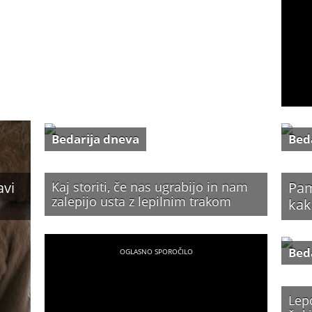
Bedarija dneva
Bed
avi
Kaj storiti, če nas ugrabijo in nam
Pam
zalepijo usta z lepilnim trakom
kak
Bed
Lep