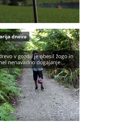
arija dneva
revo v gozdu je obesil žogo in
nel nenavadno dogajanje…