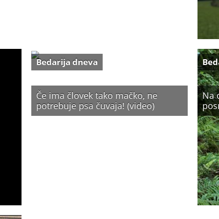
Bedarija dneva
Bed
Če ima človek tako mačko, ne
Na d
potrebuje psa čuvaja! (video)
pos