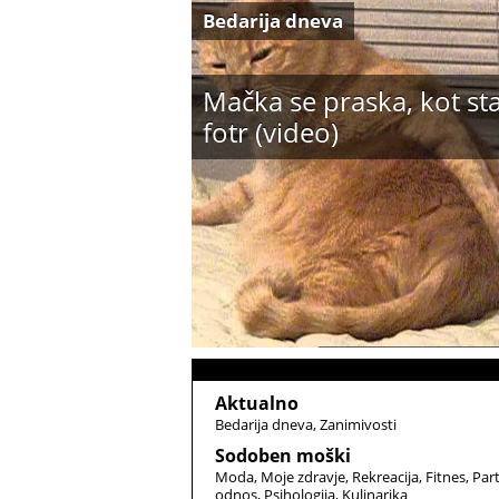
Bedarija dneva
Mačka se praska, kot st
fotr (video)
Aktualno
Bedarija dneva
Zanimivosti
Sodoben moški
Moda
Moje zdravje
Rekreacija
Fitnes
Par
odnos
Psihologija
Kulinarika