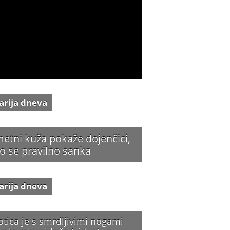
arija dneva
etni kuža pokaže dojenčici,
o se pravilno sanka
arija dneva
otica je s smrdljivimi nogami