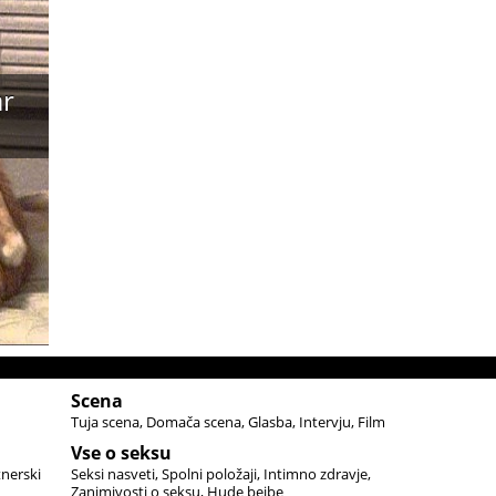
ar
Scena
Tuja scena
Domača scena
Glasba
Intervju
Film
Vse o seksu
tnerski
Seksi nasveti
Spolni položaji
Intimno zdravje
Zanimivosti o seksu
Hude bejbe