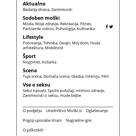
Aktualno
Bedarija dneva
Zanimivosti
Sodoben moški
Moda
Moje zdravje
Rekreacija
Fitnes
Partnerski odnos
Psihologija
Kulinarika
Lifestyle
Potovanja
Tehnika
Dizajn
Moj dom
Huda
arhitektura
Mobilnost
Šport
Nogomet
Košarka
Scena
Tuja scena
Domača scena
Glasba
Intervju
Film
Vse o seksu
Seksi nasveti
Spolni položaji
Intimno zdravje
Zanimivosti o seksu
Hude bejbe
O podjetju
Uredništvo Moški.si
Oglaševanje
Pogoji uporabe strani
Nagradne igre
O piškotkih