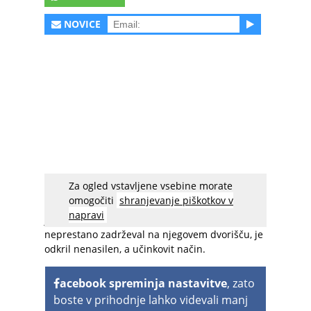
NOVICE
Za ogled vstavljene vsebine morate
Kako pregnati nadležnega pijanca, ne da bi vse
omogočiti
shranjevanje piškotkov v
skupaj prešlo v fizični obračun? Američan, ki se
napravi
je naveličal pijanega soseda, ki se je
neprestano zadrževal na njegovem dvorišču, je
odkril nenasilen, a učinkovit način.
acebook spreminja nastavitve
, zato
boste v prihodnje lahko videvali manj