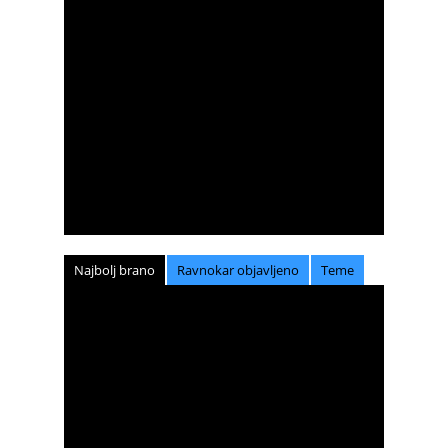
Najbolj brano
Ravnokar objavljeno
Teme