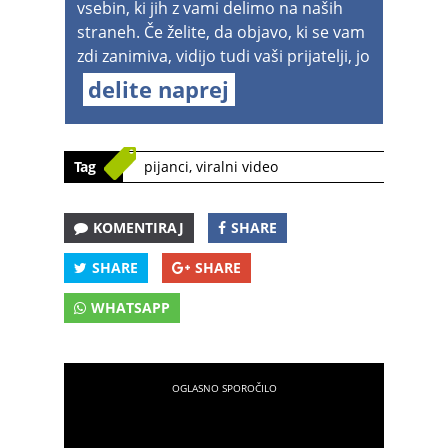
vsebin, ki jih z vami delimo na naših
straneh. Če želite, da objavo, ki se vam
zdi zanimiva, vidijo tudi vaši prijatelji, jo
delite naprej
Tag
pijanci
,
viralni video
KOMENTIRAJ
SHARE
SHARE
SHARE
WHATSAPP