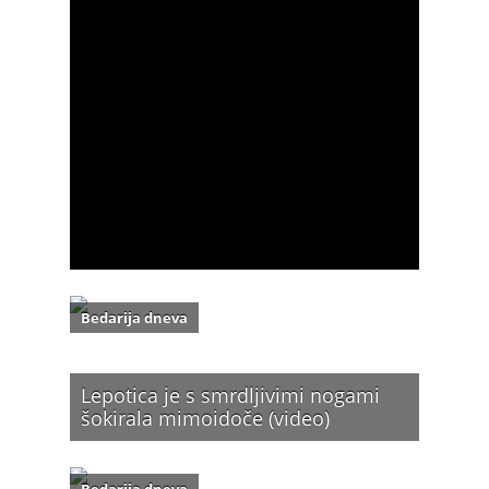
Bedarija dneva
Lepotica je s smrdljivimi nogami
šokirala mimoidoče (video)
Bedarija dneva