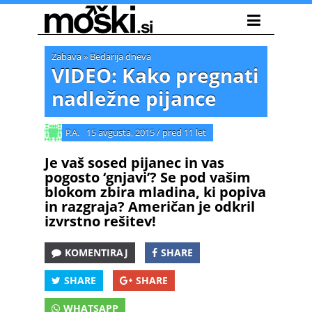
Zabava
»
Bedarija dneva
VIDEO: Kako pregnati
nadležne pijance
P.A.
15 avgusta, 2015
/
pred 11 let
Je vaš sosed pijanec in vas
pogosto ‘gnjavi’? Se pod vašim
blokom zbira mladina, ki popiva
in razgraja? Američan je odkril
izvrstno rešitev!
KOMENTIRAJ
SHARE
SHARE
SHARE
WHATSAPP