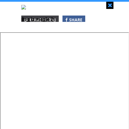
Zapri
Beg iz megle 2
KOMENTIRAJ
SHARE
SHARE
SHARE
WHATSAPP