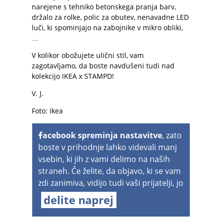
narejene s tehniko betonskega pranja barv,
držalo za rolke, polic za obutev, nenavadne LED
luči, ki spominjajo na zabojnike v mikro obliki,
…
V kolikor obožujete ulični stil, vam
zagotavljamo, da boste navdušeni tudi nad
kolekcijo IKEA x STAMPD!
V. J.
Foto: Ikea
acebook spreminja nastavitve
, zato
boste v prihodnje lahko videvali manj
vsebin, ki jih z vami delimo na naših
straneh. Če želite, da objavo, ki se vam
zdi zanimiva, vidijo tudi vaši prijatelji, jo
delite naprej