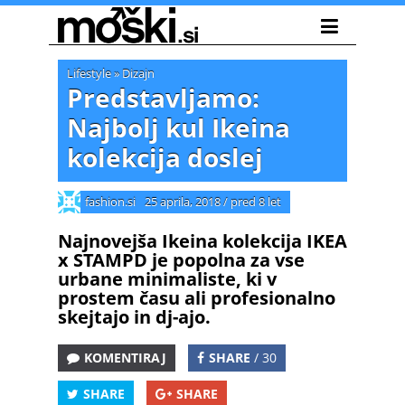
Lifestyle
»
Dizajn
Predstavljamo:
Najbolj kul Ikeina
kolekcija doslej
fashion.si
25 aprila, 2018
/
pred 8 let
Najnovejša Ikeina kolekcija IKEA
x STAMPD je popolna za vse
urbane minimaliste, ki v
prostem času ali profesionalno
skejtajo in dj-ajo.
KOMENTIRAJ
SHARE
/ 30
SHARE
SHARE