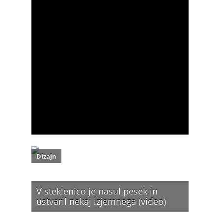
Dizajn
V steklenico je nasul pesek in
ustvaril nekaj izjemnega (video)