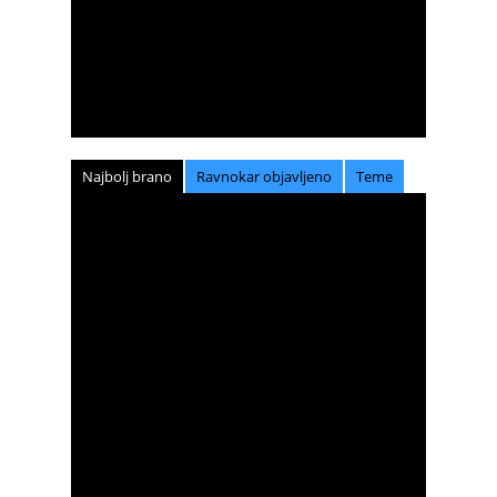
Najbolj brano
Ravnokar objavljeno
Teme