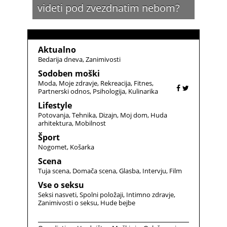
videti pod zvezdnatim nebom?
Aktualno
Bedarija dneva
Zanimivosti
Sodoben moški
Moda
Moje zdravje
Rekreacija
Fitnes
Partnerski odnos
Psihologija
Kulinarika
Lifestyle
Potovanja
Tehnika
Dizajn
Moj dom
Huda
arhitektura
Mobilnost
Šport
Nogomet
Košarka
Scena
Tuja scena
Domača scena
Glasba
Intervju
Film
Vse o seksu
Seksi nasveti
Spolni položaji
Intimno zdravje
Zanimivosti o seksu
Hude bejbe